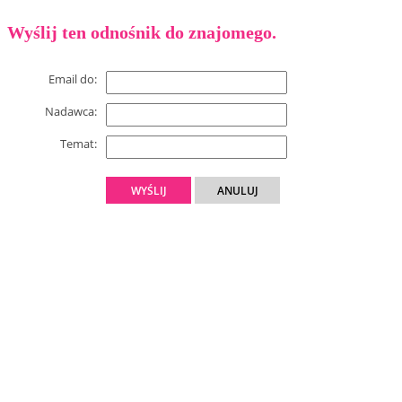
Wyślij ten odnośnik do znajomego.
Email do:
Nadawca:
Temat:
WYŚLIJ
ANULUJ