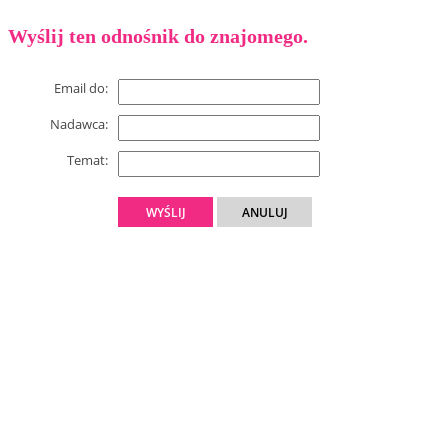
Wyślij ten odnośnik do znajomego.
Email do:
Nadawca:
Temat:
WYŚLIJ
ANULUJ