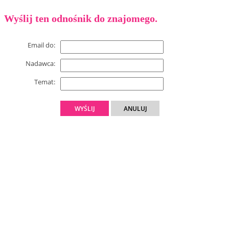
Wyślij ten odnośnik do znajomego.
Email do:
Nadawca:
Temat:
WYŚLIJ
ANULUJ