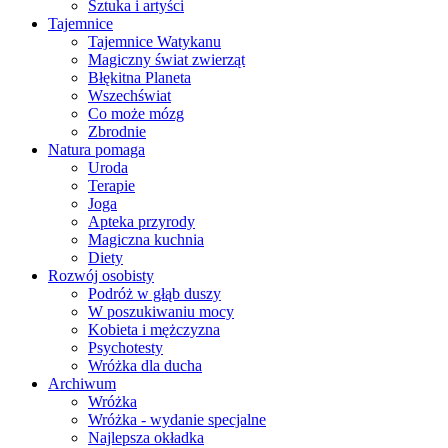
Sztuka i artyści
Tajemnice
Tajemnice Watykanu
Magiczny świat zwierząt
Błękitna Planeta
Wszechświat
Co może mózg
Zbrodnie
Natura pomaga
Uroda
Terapie
Joga
Apteka przyrody
Magiczna kuchnia
Diety
Rozwój osobisty
Podróż w głąb duszy
W poszukiwaniu mocy
Kobieta i mężczyzna
Psychotesty
Wróżka dla ducha
Archiwum
Wróżka
Wróżka - wydanie specjalne
Najlepsza okładka