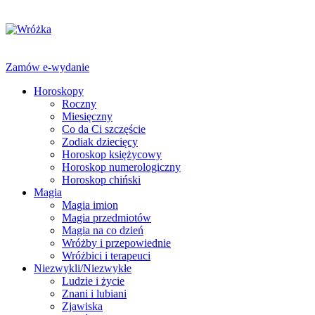
Zamów e-wydanie
Horoskopy
Roczny
Miesięczny
Co da Ci szczęście
Zodiak dziecięcy
Horoskop księżycowy
Horoskop numerologiczny
Horoskop chiński
Magia
Magia imion
Magia przedmiotów
Magia na co dzień
Wróżby i przepowiednie
Wróżbici i terapeuci
Niezwykli/Niezwykłe
Ludzie i życie
Znani i lubiani
Zjawiska