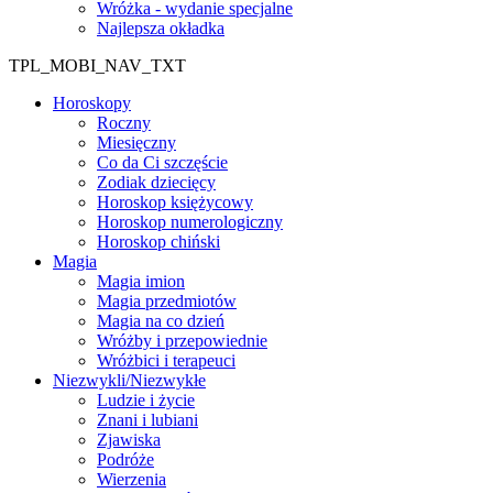
Wróżka - wydanie specjalne
Najlepsza okładka
TPL_MOBI_NAV_TXT
Horoskopy
Roczny
Miesięczny
Co da Ci szczęście
Zodiak dziecięcy
Horoskop księżycowy
Horoskop numerologiczny
Horoskop chiński
Magia
Magia imion
Magia przedmiotów
Magia na co dzień
Wróżby i przepowiednie
Wróżbici i terapeuci
Niezwykli/Niezwykłe
Ludzie i życie
Znani i lubiani
Zjawiska
Podróże
Wierzenia