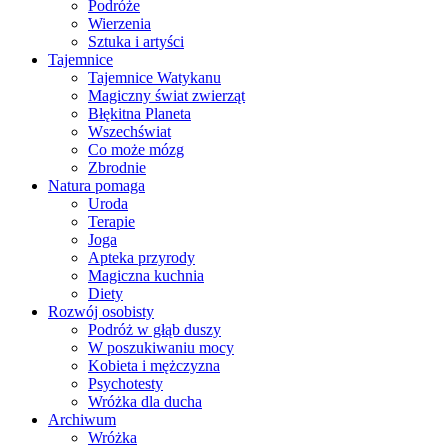
Podróże
Wierzenia
Sztuka i artyści
Tajemnice
Tajemnice Watykanu
Magiczny świat zwierząt
Błękitna Planeta
Wszechświat
Co może mózg
Zbrodnie
Natura pomaga
Uroda
Terapie
Joga
Apteka przyrody
Magiczna kuchnia
Diety
Rozwój osobisty
Podróż w głąb duszy
W poszukiwaniu mocy
Kobieta i mężczyzna
Psychotesty
Wróżka dla ducha
Archiwum
Wróżka