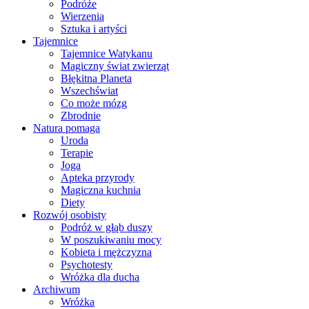
Podróże
Wierzenia
Sztuka i artyści
Tajemnice
Tajemnice Watykanu
Magiczny świat zwierząt
Błękitna Planeta
Wszechświat
Co może mózg
Zbrodnie
Natura pomaga
Uroda
Terapie
Joga
Apteka przyrody
Magiczna kuchnia
Diety
Rozwój osobisty
Podróż w głąb duszy
W poszukiwaniu mocy
Kobieta i mężczyzna
Psychotesty
Wróżka dla ducha
Archiwum
Wróżka