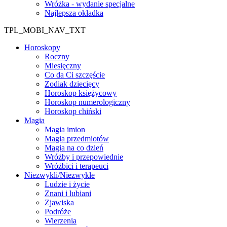
Wróżka - wydanie specjalne
Najlepsza okładka
TPL_MOBI_NAV_TXT
Horoskopy
Roczny
Miesięczny
Co da Ci szczęście
Zodiak dziecięcy
Horoskop księżycowy
Horoskop numerologiczny
Horoskop chiński
Magia
Magia imion
Magia przedmiotów
Magia na co dzień
Wróżby i przepowiednie
Wróżbici i terapeuci
Niezwykli/Niezwykłe
Ludzie i życie
Znani i lubiani
Zjawiska
Podróże
Wierzenia