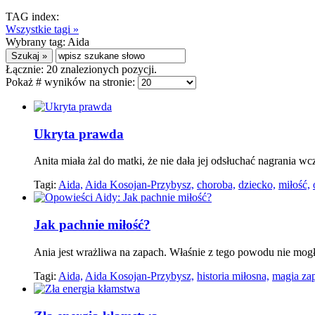
TAG index:
Wszystkie tagi »
Wybrany tag:
Aida
Łącznie:
20
znalezionych pozycji.
Pokaż # wyników na stronie:
Ukryta prawda
Anita miała żal do matki, że nie dała jej odsłuchać nagrania 
Tagi:
Aida,
Aida Kosojan-Przybysz,
choroba,
dziecko,
miłość,
Jak pachnie miłość?
Ania jest wrażliwa na zapach. Właśnie z tego powodu nie mog
Tagi:
Aida,
Aida Kosojan-Przybysz,
historia miłosna,
magia za