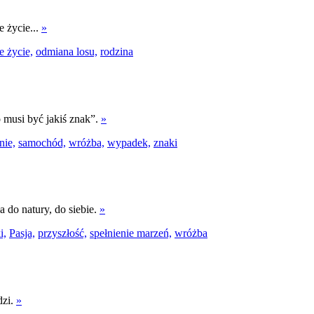
 życie...
»
 życie,
odmiana losu,
rodzina
 musi być jakiś znak”.
»
nie,
samochód,
wróżba,
wypadek,
znaki
 do natury, do siebie.
»
i,
Pasja,
przyszłość,
spełnienie marzeń,
wróżba
dzi.
»