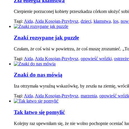
Zła energia kłamstwa
Cierpienie porzuconej kobiety przeszkadza córkom ułożyć sobie
Tagi:
Aida,
Aida Kosojan-Przybysz,
dzieci,
kłamstwa,
los,
nowe
Znaki rozsypane jak puzzle
Czułam, że coś wisi w powietrzu, że coś muszę zrozumieć. „To
Tagi:
Aida,
Aida Kosojan-Przybysz,
opowieść wróżki,
ostrzeże
Znaki do nas mówią
Iza otrzymała wyraźną wskazówkę, by zeszła na ziemię, wróciła
Tagi:
Aida,
Aida Kosojan-Przybysz,
marzenia,
opowieść wróżk
Tak łatwo się pomylić
Kolejny raz upewniłam się, że nie wolno pochopnie oceniać lu