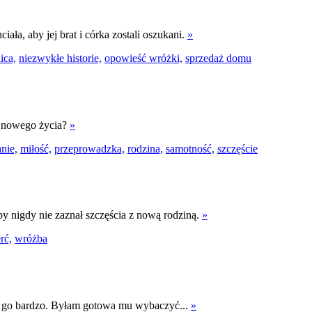
ała, aby jej brat i córka zostali oszukani.
»
ica,
niezwykłe historie,
opowieść wróżki,
sprzedaż domu
o nowego życia?
»
nie,
miłość,
przeprowadzka,
rodzina,
samotność,
szczęście
by nigdy nie zaznał szczęścia z nową rodziną.
»
rć,
wróżba
am go bardzo. Byłam gotowa mu wybaczyć...
»