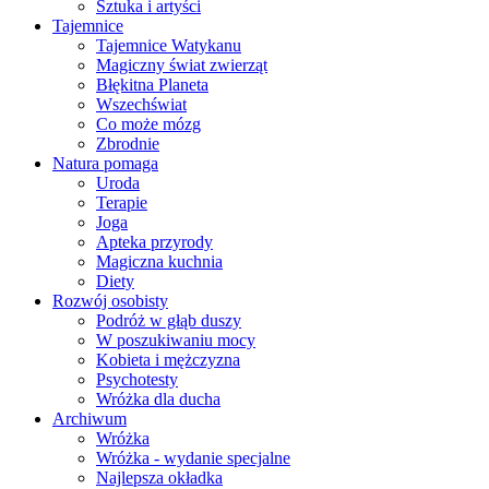
Sztuka i artyści
Tajemnice
Tajemnice Watykanu
Magiczny świat zwierząt
Błękitna Planeta
Wszechświat
Co może mózg
Zbrodnie
Natura pomaga
Uroda
Terapie
Joga
Apteka przyrody
Magiczna kuchnia
Diety
Rozwój osobisty
Podróż w głąb duszy
W poszukiwaniu mocy
Kobieta i mężczyzna
Psychotesty
Wróżka dla ducha
Archiwum
Wróżka
Wróżka - wydanie specjalne
Najlepsza okładka