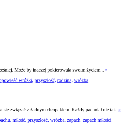
wcześniej. Może by inaczej pokierowała swoim życiem...
»
opowieść wróżki,
przyszłość,
rodzina,
wróżba
ła się związać z żadnym chłopakiem. Każdy pachniał nie tak.
»
pachu,
miłość,
przyszłość,
wróżba,
zapach,
zapach miłości