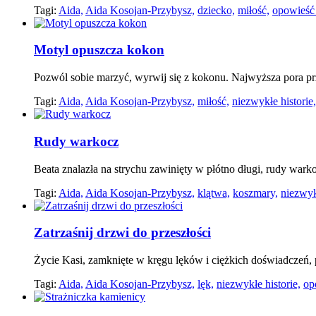
Tagi:
Aida,
Aida Kosojan-Przybysz,
dziecko,
miłość,
opowieść
Motyl opuszcza kokon
Pozwól sobie marzyć, wyrwij się z kokonu. Najwyższa pora pr
Tagi:
Aida,
Aida Kosojan-Przybysz,
miłość,
niezwykłe historie,
Rudy warkocz
Beata znalazła na strychu zawinięty w płótno długi, rudy wark
Tagi:
Aida,
Aida Kosojan-Przybysz,
klątwa,
koszmary,
niezwyk
Zatrzaśnij drzwi do przeszłości
Życie Kasi, zamknięte w kręgu lęków i ciężkich doświadczeń,
Tagi:
Aida,
Aida Kosojan-Przybysz,
lęk,
niezwykłe historie,
op