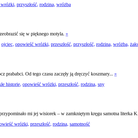
 wróżki,
przyszłość,
rodzina,
wróżba
zeobrazić się w pięknego motyla.
»
ojciec,
opowieść wróżki,
przeszłość,
przyszłość,
rodzina,
wróżba,
żał
ocz prababci. Od tego czasu zaczęły ją dręczyć koszmary...
»
łe historie,
opowieść wróżki,
przeszłość,
rodzina,
sny
 przypominało mi jej wisiorek – w zamkniętym kręgu samotna literka K
owieść wróżki,
przeszłość,
rodzina,
samotność