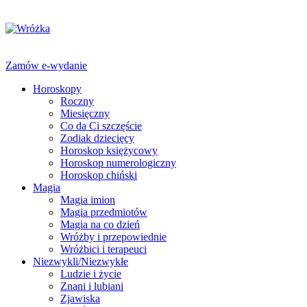
Zamów e-wydanie
Horoskopy
Roczny
Miesięczny
Co da Ci szczęście
Zodiak dziecięcy
Horoskop księżycowy
Horoskop numerologiczny
Horoskop chiński
Magia
Magia imion
Magia przedmiotów
Magia na co dzień
Wróżby i przepowiednie
Wróżbici i terapeuci
Niezwykli/Niezwykłe
Ludzie i życie
Znani i lubiani
Zjawiska