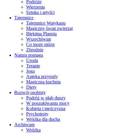
Podróże
Wierzenia
Sztuka i artyści
Tajemnice
Tajemnice Watykanu
Magiczny świat zwierząt
Błękitna Planeta
Wszechświat
Co może mózg
Zbrodnie
Natura pomaga
Uroda
Terapie
Joga
Apteka przyrody
Magiczna kuchnia
Diety
Rozwój osobisty
Podróż w głąb duszy
W poszukiwaniu mocy
Kobieta i mężczyzna
Psychotesty
Wróżka dla ducha
Archiwum
Wróżka