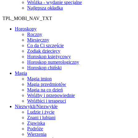
Wróżka - wydanie specjalne
Najlepsza okładka
TPL_MOBI_NAV_TXT
Horoskopy
Roczny
Miesięczny
Co da Ci szczęście
Zodiak dziecięcy
Horoskop księżycowy
Horoskop numerologiczny
Horoskop chiński
Magia
Magia imion
Magia przedmiotów
Magia na co dzień
Wróżby i przepowiednie
Wróżbici i terapeuci
Niezwykli/Niezwykłe
Ludzie i życie
Znani i lubiani
Zjawiska
Podróże
Wierzenia