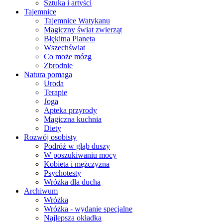
Sztuka i artyści
Tajemnice
Tajemnice Watykanu
Magiczny świat zwierząt
Błękitna Planeta
Wszechświat
Co może mózg
Zbrodnie
Natura pomaga
Uroda
Terapie
Joga
Apteka przyrody
Magiczna kuchnia
Diety
Rozwój osobisty
Podróż w głąb duszy
W poszukiwaniu mocy
Kobieta i mężczyzna
Psychotesty
Wróżka dla ducha
Archiwum
Wróżka
Wróżka - wydanie specjalne
Najlepsza okładka