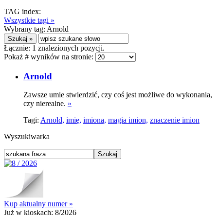
TAG index:
Wszystkie tagi »
Wybrany tag:
Arnold
Łącznie:
1
znalezionych pozycji.
Pokaż # wyników na stronie:
Arnold
Zawsze umie stwierdzić, czy coś jest możliwe do wykonania,
czy nierealne.
»
Tagi:
Arnold,
imię,
imiona,
magia imion,
znaczenie imion
Wyszukiwarka
Kup aktualny numer »
Już w kioskach:
8/2026