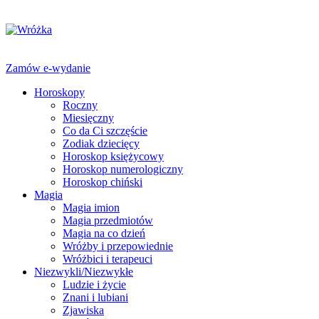
Zamów e-wydanie
Horoskopy
Roczny
Miesięczny
Co da Ci szczęście
Zodiak dziecięcy
Horoskop księżycowy
Horoskop numerologiczny
Horoskop chiński
Magia
Magia imion
Magia przedmiotów
Magia na co dzień
Wróżby i przepowiednie
Wróżbici i terapeuci
Niezwykli/Niezwykłe
Ludzie i życie
Znani i lubiani
Zjawiska