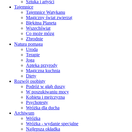
Sztuka i artyści
Tajemnice
Tajemnice Watykanu
Magiczny świat zwierząt
Błękitna Planeta
Wszechświat
Co może mózg
Zbrodnie
Natura pomaga
Uroda
Terapie
Joga
Apteka przyrody
Magiczna kuchnia
Diety
Rozwój osobisty
Podróż w głąb duszy
W poszukiwaniu mocy
Kobieta i mężczyzna
Psychotesty
Wróżka dla ducha
Archiwum
Wróżka
Wróżka - wydanie specjalne
Najlepsza okładka