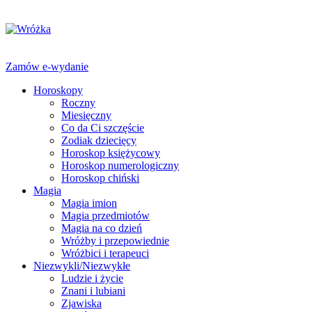
Zamów e-wydanie
Horoskopy
Roczny
Miesięczny
Co da Ci szczęście
Zodiak dziecięcy
Horoskop księżycowy
Horoskop numerologiczny
Horoskop chiński
Magia
Magia imion
Magia przedmiotów
Magia na co dzień
Wróżby i przepowiednie
Wróżbici i terapeuci
Niezwykli/Niezwykłe
Ludzie i życie
Znani i lubiani
Zjawiska