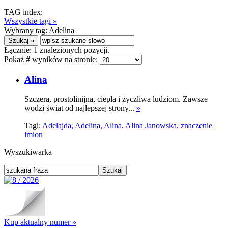
TAG index:
Wszystkie tagi »
Wybrany tag:
Adelina
Łącznie:
1
znalezionych pozycji.
Pokaż # wyników na stronie:
Alina
Szczera, prostolinijna, ciepła i życzliwa ludziom. Zawsze
wodzi świat od najlepszej strony...
»
Tagi:
Adelajda,
Adelina,
Alina,
Alina Janowska,
znaczenie
imion
Wyszukiwarka
Kup aktualny numer »