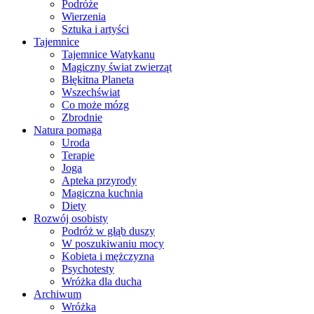
Podróże
Wierzenia
Sztuka i artyści
Tajemnice
Tajemnice Watykanu
Magiczny świat zwierząt
Błękitna Planeta
Wszechświat
Co może mózg
Zbrodnie
Natura pomaga
Uroda
Terapie
Joga
Apteka przyrody
Magiczna kuchnia
Diety
Rozwój osobisty
Podróż w głąb duszy
W poszukiwaniu mocy
Kobieta i mężczyzna
Psychotesty
Wróżka dla ducha
Archiwum
Wróżka