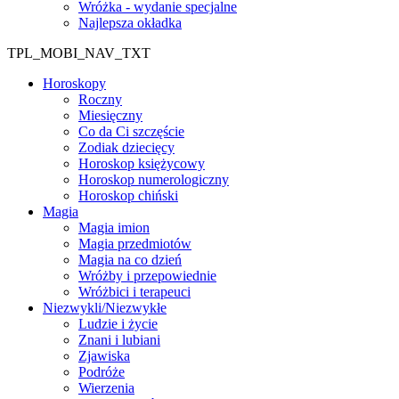
Wróżka - wydanie specjalne
Najlepsza okładka
TPL_MOBI_NAV_TXT
Horoskopy
Roczny
Miesięczny
Co da Ci szczęście
Zodiak dziecięcy
Horoskop księżycowy
Horoskop numerologiczny
Horoskop chiński
Magia
Magia imion
Magia przedmiotów
Magia na co dzień
Wróżby i przepowiednie
Wróżbici i terapeuci
Niezwykli/Niezwykłe
Ludzie i życie
Znani i lubiani
Zjawiska
Podróże
Wierzenia