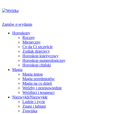
Zamów e-wydanie
Horoskopy
Roczny
Miesięczny
Co da Ci szczęście
Zodiak dziecięcy
Horoskop księżycowy
Horoskop numerologiczny
Horoskop chiński
Magia
Magia imion
Magia przedmiotów
Magia na co dzień
Wróżby i przepowiednie
Wróżbici i terapeuci
Niezwykli/Niezwykłe
Ludzie i życie
Znani i lubiani
Zjawiska