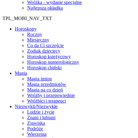
Wróżka - wydanie specjalne
Najlepsza okładka
TPL_MOBI_NAV_TXT
Horoskopy
Roczny
Miesięczny
Co da Ci szczęście
Zodiak dziecięcy
Horoskop księżycowy
Horoskop numerologiczny
Horoskop chiński
Magia
Magia imion
Magia przedmiotów
Magia na co dzień
Wróżby i przepowiednie
Wróżbici i terapeuci
Niezwykli/Niezwykłe
Ludzie i życie
Znani i lubiani
Zjawiska
Podróże
Wierzenia