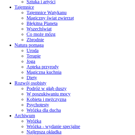
Sztuka i artyści
Tajemnice
Tajemnice Watykanu
Magiczny świat zwierząt
Błękitna Planeta
Wszechświat
Co może mózg
Zbrodnie
Natura pomaga
Uroda
Terapie
Joga
Apteka przyrody
Magiczna kuchnia
Diety
Rozwój osobisty
Podróż w głąb duszy
W poszukiwaniu mocy
Kobieta i mężczyzna
Psychotesty
Wróżka dla ducha
Archiwum
Wróżka
Wróżka - wydanie specjalne
Najlepsza okładka