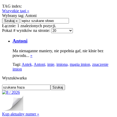
TAG index:
Wszystkie tagi »
Wybrany tag:
Antoni
Łącznie:
1
znalezionych pozycji.
Pokaż # wyników na stronie:
Antoni
Ma nienaganne maniery, nie popełnia gaf, nie klnie bez
powodu...
»
Tagi:
Antek,
Antoni,
imię,
imiona,
magia imion,
znaczenie
imion
Wyszukiwarka
Kup aktualny numer »