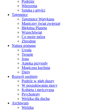
Podróże
Wierzenia
Sztuka i artyści
Tajemnice
Tajemnice Watykanu
Magiczny świat zwierząt
Błękitna Planeta
Wszechświat
Co może mózg
Zbrodnie
Natura pomaga
Uroda
Terapie
Joga
Apteka przyrody
Magiczna kuchnia
Diety
Rozwój osobisty
Podróż w głąb duszy
W poszukiwaniu mocy
Kobieta i mężczyzna
Psychotesty
Wróżka dla ducha
Archiwum
Wróżka