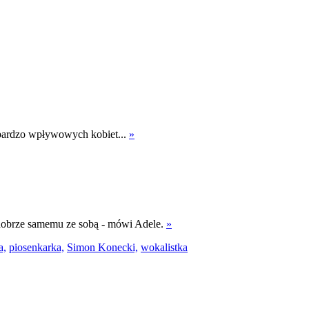
 bardzo wpływowych kobiet...
»
ę dobrze samemu ze sobą - mówi Adele.
»
a,
piosenkarka,
Simon Konecki,
wokalistka