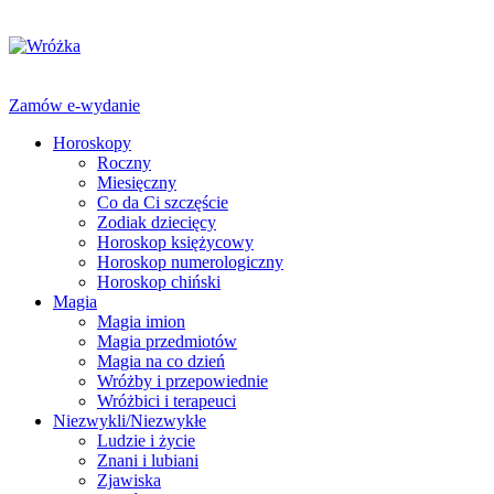
Zamów e-wydanie
Horoskopy
Roczny
Miesięczny
Co da Ci szczęście
Zodiak dziecięcy
Horoskop księżycowy
Horoskop numerologiczny
Horoskop chiński
Magia
Magia imion
Magia przedmiotów
Magia na co dzień
Wróżby i przepowiednie
Wróżbici i terapeuci
Niezwykli/Niezwykłe
Ludzie i życie
Znani i lubiani
Zjawiska