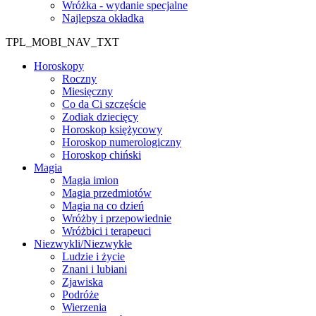
Wróżka - wydanie specjalne
Najlepsza okładka
TPL_MOBI_NAV_TXT
Horoskopy
Roczny
Miesięczny
Co da Ci szczęście
Zodiak dziecięcy
Horoskop księżycowy
Horoskop numerologiczny
Horoskop chiński
Magia
Magia imion
Magia przedmiotów
Magia na co dzień
Wróżby i przepowiednie
Wróżbici i terapeuci
Niezwykli/Niezwykłe
Ludzie i życie
Znani i lubiani
Zjawiska
Podróże
Wierzenia