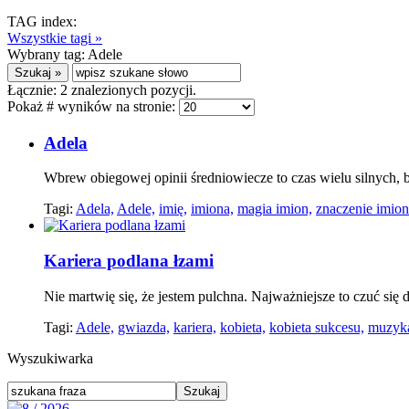
TAG index:
Wszystkie tagi »
Wybrany tag:
Adele
Łącznie:
2
znalezionych pozycji.
Pokaż # wyników na stronie:
Adela
Wbrew obiegowej opinii średniowiecze to czas wielu silnych,
Tagi:
Adela,
Adele,
imię,
imiona,
magia imion,
znaczenie imion
Kariera podlana łzami
Nie martwię się, że jestem pulchna. Najważniejsze to czuć si
Tagi:
Adele,
gwiazda,
kariera,
kobieta,
kobieta sukcesu,
muzyk
Wyszukiwarka