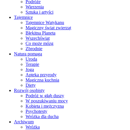
Podróże
Wierzenia
Sztuka i artyści
Tajemnice
Tajemnice Watykanu
Magiczny świat zwierząt
Błękitna Planeta
Wszechświat
Co może mózg
Zbrodnie
Natura pomaga
Uroda
Terapie
Joga
Apteka przyrody
Magiczna kuchnia
Diety
Rozwój osobisty
Podróż w głąb duszy
W poszukiwaniu mocy
Kobieta i mężczyzna
Psychotesty
Wróżka dla ducha
Archiwum
Wróżka