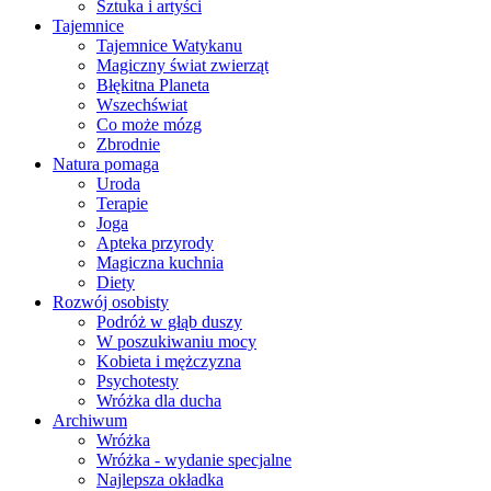
Sztuka i artyści
Tajemnice
Tajemnice Watykanu
Magiczny świat zwierząt
Błękitna Planeta
Wszechświat
Co może mózg
Zbrodnie
Natura pomaga
Uroda
Terapie
Joga
Apteka przyrody
Magiczna kuchnia
Diety
Rozwój osobisty
Podróż w głąb duszy
W poszukiwaniu mocy
Kobieta i mężczyzna
Psychotesty
Wróżka dla ducha
Archiwum
Wróżka
Wróżka - wydanie specjalne
Najlepsza okładka