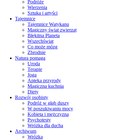
Podróże
Wierzenia
Sztuka i artyści
Tajemnice
Tajemnice Watykanu
Magiczny świat zwierząt
Błękitna Planeta
Wszechświat
Co może mózg
Zbrodnie
Natura pomaga
Uroda
Terapie
Joga
Apteka przyrody
Magiczna kuchnia
Diety
Rozwój osobisty
Podróż w głąb duszy
W poszukiwaniu mocy
Kobieta i mężczyzna
Psychotesty
Wróżka dla ducha
Archiwum
Wróżka