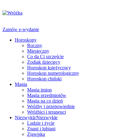
Zamów e-wydanie
Horoskopy
Roczny
Miesięczny
Co da Ci szczęście
Zodiak dziecięcy
Horoskop księżycowy
Horoskop numerologiczny
Horoskop chiński
Magia
Magia imion
Magia przedmiotów
Magia na co dzień
Wróżby i przepowiednie
Wróżbici i terapeuci
Niezwykli/Niezwykłe
Ludzie i życie
Znani i lubiani
Zjawiska