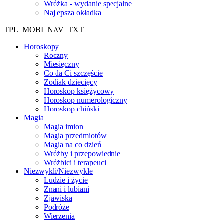
Wróżka - wydanie specjalne
Najlepsza okładka
TPL_MOBI_NAV_TXT
Horoskopy
Roczny
Miesięczny
Co da Ci szczęście
Zodiak dziecięcy
Horoskop księżycowy
Horoskop numerologiczny
Horoskop chiński
Magia
Magia imion
Magia przedmiotów
Magia na co dzień
Wróżby i przepowiednie
Wróżbici i terapeuci
Niezwykli/Niezwykłe
Ludzie i życie
Znani i lubiani
Zjawiska
Podróże
Wierzenia