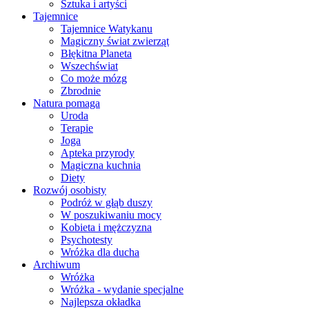
Sztuka i artyści
Tajemnice
Tajemnice Watykanu
Magiczny świat zwierząt
Błękitna Planeta
Wszechświat
Co może mózg
Zbrodnie
Natura pomaga
Uroda
Terapie
Joga
Apteka przyrody
Magiczna kuchnia
Diety
Rozwój osobisty
Podróż w głąb duszy
W poszukiwaniu mocy
Kobieta i mężczyzna
Psychotesty
Wróżka dla ducha
Archiwum
Wróżka
Wróżka - wydanie specjalne
Najlepsza okładka