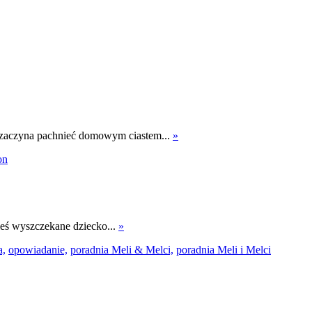
, zaczyna pachnieć domowym ciastem...
»
on
kieś wyszczekane dziecko...
»
a,
opowiadanie,
poradnia Meli & Melci,
poradnia Meli i Melci