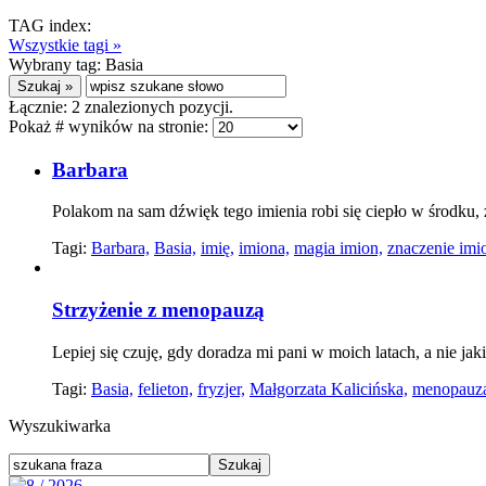
TAG index:
Wszystkie tagi »
Wybrany tag:
Basia
Łącznie:
2
znalezionych pozycji.
Pokaż # wyników na stronie:
Barbara
Polakom na sam dźwięk tego imienia robi się ciepło w środku
Tagi:
Barbara,
Basia,
imię,
imiona,
magia imion,
znaczenie imi
Strzyżenie z menopauzą
Lepiej się czuję, gdy doradza mi pani w moich latach, a nie ja
Tagi:
Basia,
felieton,
fryzjer,
Małgorzata Kalicińska,
menopauz
Wyszukiwarka