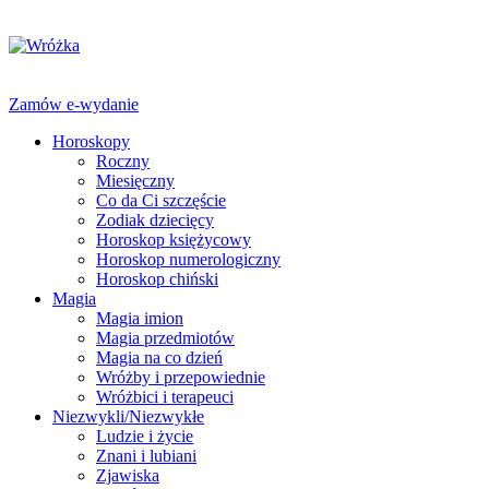
Zamów e-wydanie
Horoskopy
Roczny
Miesięczny
Co da Ci szczęście
Zodiak dziecięcy
Horoskop księżycowy
Horoskop numerologiczny
Horoskop chiński
Magia
Magia imion
Magia przedmiotów
Magia na co dzień
Wróżby i przepowiednie
Wróżbici i terapeuci
Niezwykli/Niezwykłe
Ludzie i życie
Znani i lubiani
Zjawiska