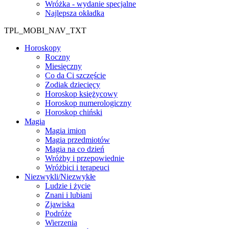
Wróżka - wydanie specjalne
Najlepsza okładka
TPL_MOBI_NAV_TXT
Horoskopy
Roczny
Miesięczny
Co da Ci szczęście
Zodiak dziecięcy
Horoskop księżycowy
Horoskop numerologiczny
Horoskop chiński
Magia
Magia imion
Magia przedmiotów
Magia na co dzień
Wróżby i przepowiednie
Wróżbici i terapeuci
Niezwykli/Niezwykłe
Ludzie i życie
Znani i lubiani
Zjawiska
Podróże
Wierzenia