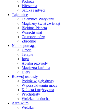
Podróże
Wierzenia
Sztuka i artyści
Tajemnice
Tajemnice Watykanu
Magiczny świat zwierząt
Błękitna Planeta
Wszechświat
Co może mózg
Zbrodnie
Natura pomaga
Uroda
Terapie
Joga
Apteka przyrody
Magiczna kuchnia
Diety
Rozwój osobisty
Podróż w głąb duszy
W poszukiwaniu mocy
Kobieta i mężczyzna
Psychotesty
Wróżka dla ducha
Archiwum
Wróżka