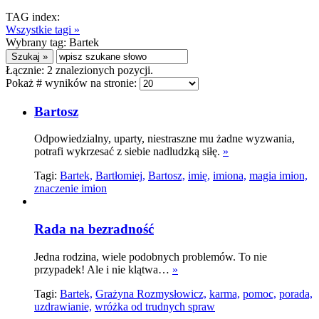
TAG index:
Wszystkie tagi »
Wybrany tag:
Bartek
Łącznie:
2
znalezionych pozycji.
Pokaż # wyników na stronie:
Bartosz
Odpowiedzialny, uparty, niestraszne mu żadne wyzwania,
potrafi wykrzesać z siebie nadludzką siłę.
»
Tagi:
Bartek,
Bartłomiej,
Bartosz,
imię,
imiona,
magia imion,
znaczenie imion
Rada na bezradność
Jedna rodzina, wiele podobnych problemów. To nie
przypadek! Ale i nie klątwa…
»
Tagi:
Bartek,
Grażyna Rozmysłowicz,
karma,
pomoc,
porada,
uzdrawianie,
wróżka od trudnych spraw