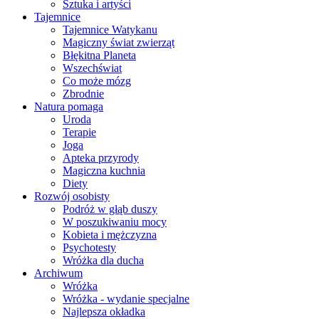
Sztuka i artyści
Tajemnice
Tajemnice Watykanu
Magiczny świat zwierząt
Błękitna Planeta
Wszechświat
Co może mózg
Zbrodnie
Natura pomaga
Uroda
Terapie
Joga
Apteka przyrody
Magiczna kuchnia
Diety
Rozwój osobisty
Podróż w głąb duszy
W poszukiwaniu mocy
Kobieta i mężczyzna
Psychotesty
Wróżka dla ducha
Archiwum
Wróżka
Wróżka - wydanie specjalne
Najlepsza okładka