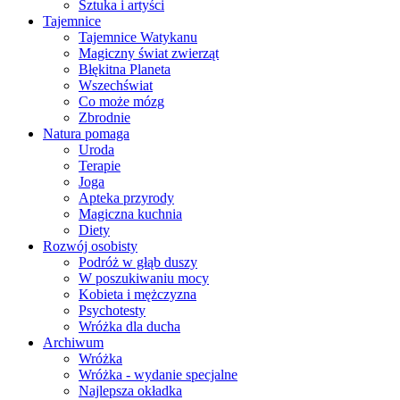
Sztuka i artyści
Tajemnice
Tajemnice Watykanu
Magiczny świat zwierząt
Błękitna Planeta
Wszechświat
Co może mózg
Zbrodnie
Natura pomaga
Uroda
Terapie
Joga
Apteka przyrody
Magiczna kuchnia
Diety
Rozwój osobisty
Podróż w głąb duszy
W poszukiwaniu mocy
Kobieta i mężczyzna
Psychotesty
Wróżka dla ducha
Archiwum
Wróżka
Wróżka - wydanie specjalne
Najlepsza okładka