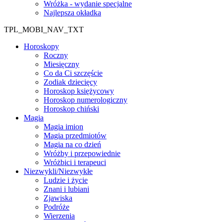
Wróżka - wydanie specjalne
Najlepsza okładka
TPL_MOBI_NAV_TXT
Horoskopy
Roczny
Miesięczny
Co da Ci szczęście
Zodiak dziecięcy
Horoskop księżycowy
Horoskop numerologiczny
Horoskop chiński
Magia
Magia imion
Magia przedmiotów
Magia na co dzień
Wróżby i przepowiednie
Wróżbici i terapeuci
Niezwykli/Niezwykłe
Ludzie i życie
Znani i lubiani
Zjawiska
Podróże
Wierzenia