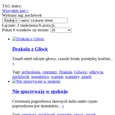
TAG index:
Wszystkie tagi »
Wybrany tag:
pochówek
Łącznie:
2
znalezionych pozycji.
Pokaż # wyników na stronie:
Drakula z Gliwic
Zmarli mieli odcięte głowy, czaszki leżały pomiędzy kośćmi...
»
Tagi:
archeologia,
cmentarz,
Drakula,
Gliwice,
odkrycia,
pochówek,
pogaństwo,
wampir,
wampiry,
zmarli
Nie spoczywają w spokoju
Ceremonia pogrzebowa sławnych ludzi nader często
poprzedzona jest skandalem...
»
Tagi:
cmentarz,
pochówek,
pogrzeby,
sławy,
zmarli