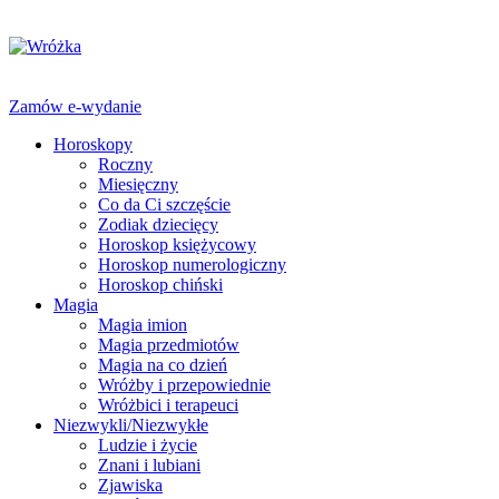
Zamów e-wydanie
Horoskopy
Roczny
Miesięczny
Co da Ci szczęście
Zodiak dziecięcy
Horoskop księżycowy
Horoskop numerologiczny
Horoskop chiński
Magia
Magia imion
Magia przedmiotów
Magia na co dzień
Wróżby i przepowiednie
Wróżbici i terapeuci
Niezwykli/Niezwykłe
Ludzie i życie
Znani i lubiani
Zjawiska