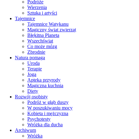
Podróże
Wierzenia
Sztuka i artyści
Tajemnice
Tajemnice Watykanu
Magiczny świat zwierząt
Błękitna Planeta
Wszechświat
Co może mózg
Zbrodnie
Natura pomaga
Uroda
Terapie
Joga
Apteka przyrody
Magiczna kuchnia
Diety
Rozwój osobisty
Podróż w głąb duszy
W poszukiwaniu mocy
Kobieta i mężczyzna
Psychotesty
Wróżka dla ducha
Archiwum
Wróżka