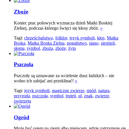
Zboże
Koniec prac polowych wyznacza dzień Matki Boskiej
Zielnej, podczas którego święci się kłosy zbóż.
»
Tagi:
chrześcijaństwo,
folklor,
język symboli,
kłos,
Matka
Boska,
Matka Boska Zielna,
pogaństwo,
siano,
sierpień,
słoma,
symbol,
zboża,
zboże,
żyto
Pszczoła
Pszczoły są uznawane za wcielenie dusz ludzkich – nie
wolno ich zabijać ani przeklinać!
»
Tagi:
język symboli,
magiczne zwierzę,
miód,
natura,
przyroda,
pszczoła,
symbol,
truteń,
ul,
znak,
zwierzę,
zwierzęta
Ogród
Może być rajem na ziemi albo miejscem, gdzie zatrzymuje się