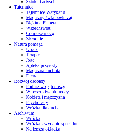
Sztuka i artyści
Tajemnice
Tajemnice Watykanu
Magiczny świat zwierząt
Błękitna Planeta
Wszechświat
Co może mózg
Zbrodnie
Natura pomaga
Uroda
Terapie
Joga
Apteka przyrody
Magiczna kuchnia
Diety
Rozwój osobisty
Podróż w głąb duszy
W poszukiwaniu mocy
Kobieta i mężczyzna
Psychotesty
Wróżka dla ducha
Archiwum
Wróżka
Wróżka - wydanie specjalne
Najlepsza okładka