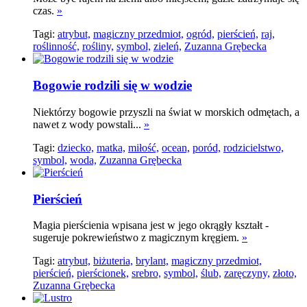
czas.
»
Tagi:
atrybut,
magiczny przedmiot,
ogród,
pierścień,
raj,
roślinność,
rośliny,
symbol,
zieleń,
Zuzanna Grębecka
Bogowie rodzili się w wodzie
Niektórzy bogowie przyszli na świat w morskich odmętach, a
nawet z wody powstali...
»
Tagi:
dziecko,
matka,
miłość,
ocean,
poród,
rodzicielstwo,
symbol,
woda,
Zuzanna Grębecka
Pierścień
Magia pierścienia wpisana jest w jego okrągły kształt -
sugeruje pokrewieństwo z magicznym kręgiem.
»
Tagi:
atrybut,
biżuteria,
brylant,
magiczny przedmiot,
pierścień,
pierścionek,
srebro,
symbol,
ślub,
zaręczyny,
złoto,
Zuzanna Grębecka