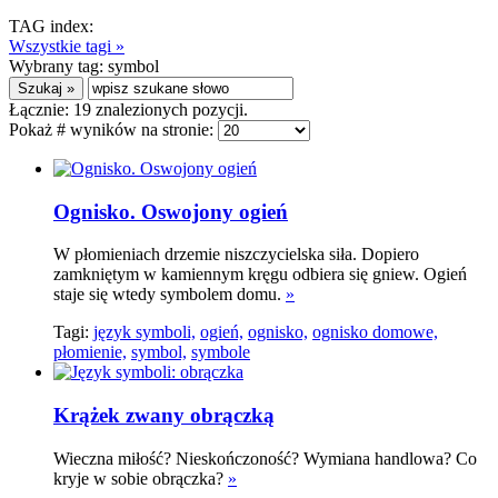
TAG index:
Wszystkie tagi »
Wybrany tag:
symbol
Łącznie:
19
znalezionych pozycji.
Pokaż # wyników na stronie:
Ognisko. Oswojony ogień
W płomieniach drzemie niszczycielska siła. Dopiero
zamkniętym w kamiennym kręgu odbiera się gniew. Ogień
staje się wtedy symbolem domu.
»
Tagi:
język symboli,
ogień,
ognisko,
ognisko domowe,
płomienie,
symbol,
symbole
Krążek zwany obrączką
Wieczna miłość? Nieskończoność? Wymiana handlowa? Co
kryje w sobie obrączka?
»