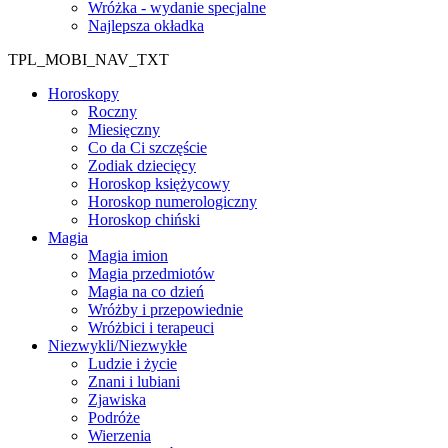
Wróżka - wydanie specjalne
Najlepsza okładka
TPL_MOBI_NAV_TXT
Horoskopy
Roczny
Miesięczny
Co da Ci szczęście
Zodiak dziecięcy
Horoskop księżycowy
Horoskop numerologiczny
Horoskop chiński
Magia
Magia imion
Magia przedmiotów
Magia na co dzień
Wróżby i przepowiednie
Wróżbici i terapeuci
Niezwykli/Niezwykłe
Ludzie i życie
Znani i lubiani
Zjawiska
Podróże
Wierzenia