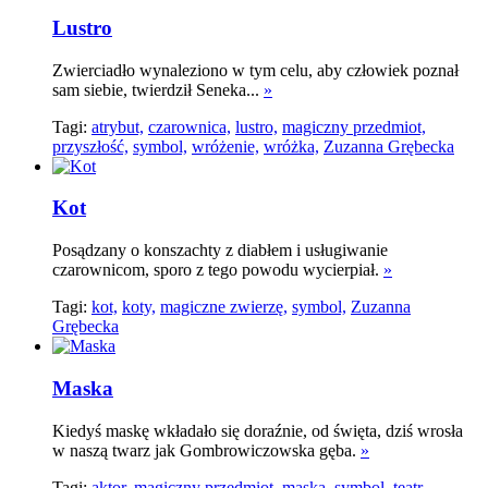
Lustro
Zwierciadło wynaleziono w tym celu, aby człowiek poznał
sam siebie, twierdził Seneka...
»
Tagi:
atrybut,
czarownica,
lustro,
magiczny przedmiot,
przyszłość,
symbol,
wróżenie,
wróżka,
Zuzanna Grębecka
Kot
Posądzany o konszachty z diabłem i usługiwanie
czarownicom, sporo z tego powodu wycierpiał.
»
Tagi:
kot,
koty,
magiczne zwierzę,
symbol,
Zuzanna
Grębecka
Maska
Kiedyś maskę wkładało się doraźnie, od święta, dziś wrosła
w naszą twarz jak Gombrowiczowska gęba.
»
Tagi:
aktor,
magiczny przedmiot,
maska,
symbol,
teatr,