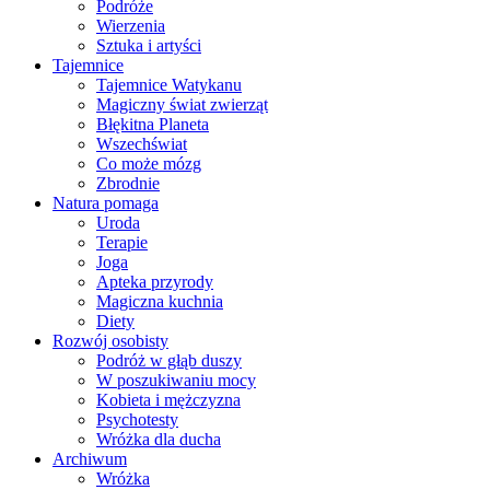
Podróże
Wierzenia
Sztuka i artyści
Tajemnice
Tajemnice Watykanu
Magiczny świat zwierząt
Błękitna Planeta
Wszechświat
Co może mózg
Zbrodnie
Natura pomaga
Uroda
Terapie
Joga
Apteka przyrody
Magiczna kuchnia
Diety
Rozwój osobisty
Podróż w głąb duszy
W poszukiwaniu mocy
Kobieta i mężczyzna
Psychotesty
Wróżka dla ducha
Archiwum
Wróżka