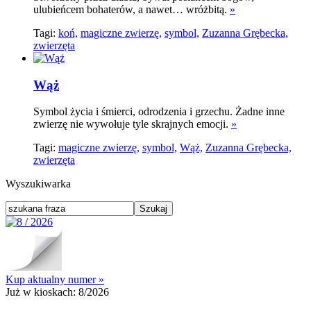
ulubieńcem bohaterów, a nawet… wróżbitą.
»
Tagi:
koń,
magiczne zwierzę,
symbol,
Zuzanna Grębecka,
zwierzęta
Wąż
Symbol życia i śmierci, odrodzenia i grzechu. Żadne inne
zwierzę nie wywołuje tyle skrajnych emocji.
»
Tagi:
magiczne zwierzę,
symbol,
Wąż,
Zuzanna Grębecka,
zwierzęta
Wyszukiwarka
Kup aktualny numer »
Już w kioskach:
8/2026