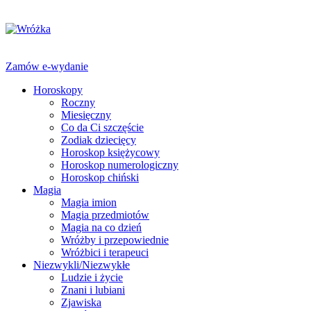
Zamów e-wydanie
Horoskopy
Roczny
Miesięczny
Co da Ci szczęście
Zodiak dziecięcy
Horoskop księżycowy
Horoskop numerologiczny
Horoskop chiński
Magia
Magia imion
Magia przedmiotów
Magia na co dzień
Wróżby i przepowiednie
Wróżbici i terapeuci
Niezwykli/Niezwykłe
Ludzie i życie
Znani i lubiani
Zjawiska