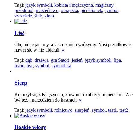
Tagi:
język symboli,
kobieta i mężczyzna,
magiczny
przedmiot,
małżeństwo,
obrączka,
pierścionek,
symbol,
szczęście,
ślub,
złoto
Liść
Chętnie je jadamy, a także z nich wróżymy. Nasi przodkowie
nawet się w nie ubierali.
»
Tagi:
dąb,
drzewa,
gra Satori,
jesień,
język symboli,
lipa,
liście,
liść,
symbol,
symbolika
Sierp
Kojarzył się z Księżycem, żniwami i kobiecymi piersiami. Ale
był też... narzędziem do kastracji.
»
Tagi:
język symboli,
rolnictwo,
sierpień,
symbol,
test1,
test2
Boskie włosy