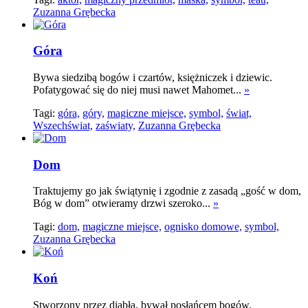
Zuzanna Grębecka
Góra
Bywa siedzibą bogów i czartów, księżniczek i dziewic.
Pofatygować się do niej musi nawet Mahomet...
»
Tagi:
góra,
góry,
magiczne miejsce,
symbol,
świat,
Wszechświat,
zaświaty,
Zuzanna Grębecka
Dom
Traktujemy go jak świątynię i zgodnie z zasadą „gość w dom,
Bóg w dom” otwieramy drzwi szeroko...
»
Tagi:
dom,
magiczne miejsce,
ognisko domowe,
symbol,
Zuzanna Grębecka
Koń
Stworzony przez diabła, bywał posłańcem bogów,