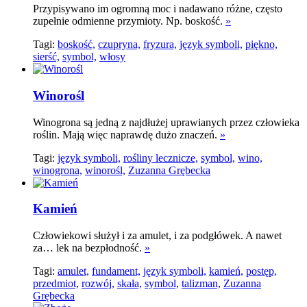
Przypisywano im ogromną moc i nadawano różne, często
zupełnie odmienne przymioty. Np. boskość.
»
Tagi:
boskość,
czupryna,
fryzura,
język symboli,
piękno,
sierść,
symbol,
włosy
Winorośl
Winogrona są jedną z najdłużej uprawianych przez człowieka
roślin. Mają więc naprawdę dużo znaczeń.
»
Tagi:
język symboli,
rośliny lecznicze,
symbol,
wino,
winogrona,
winorośl,
Zuzanna Grębecka
Kamień
Człowiekowi służył i za amulet, i za podgłówek. A nawet
za… lek na bezpłodność.
»
Tagi:
amulet,
fundament,
język symboli,
kamień,
postęp,
przedmiot,
rozwój,
skała,
symbol,
talizman,
Zuzanna
Grębecka