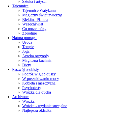
Sztuka i artyści
Tajemnice
Tajemnice Watykanu
Magiczny świat zwierząt
Błękitna Planeta
Wszechświat
Co może mózg
Zbrodnie
Natura pomaga
Uroda
Terapie
Joga
Apteka przyrody
Magiczna kuchnia
Diety
Rozwój osobisty
Podróż w głąb duszy
W poszukiwaniu mocy
Kobieta i mężczyzna
Psychotesty
Wróżka dla ducha
Archiwum
Wróżka
Wróżka - wydanie specjalne
Najlepsza okładka