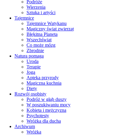
Podróże
Wierzenia
Sztuka i artyści
Tajemnice
Tajemnice Watykanu
Magiczny świat zwierząt
Błękitna Planeta
Wszechświat
Co może mózg
Zbrodnie
Natura pomaga
Uroda
Terapie
Joga
Apteka przyrody
Magiczna kuchnia
Diety
Rozwój osobisty
Podróż w głąb duszy
W poszukiwaniu mocy
Kobieta i mężczyzna
Psychotesty
Wróżka dla ducha
Archiwum
Wróżka