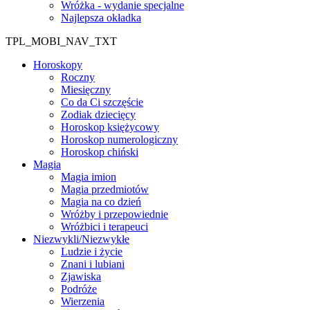
Wróżka - wydanie specjalne
Najlepsza okładka
TPL_MOBI_NAV_TXT
Horoskopy
Roczny
Miesięczny
Co da Ci szczęście
Zodiak dziecięcy
Horoskop księżycowy
Horoskop numerologiczny
Horoskop chiński
Magia
Magia imion
Magia przedmiotów
Magia na co dzień
Wróżby i przepowiednie
Wróżbici i terapeuci
Niezwykli/Niezwykłe
Ludzie i życie
Znani i lubiani
Zjawiska
Podróże
Wierzenia