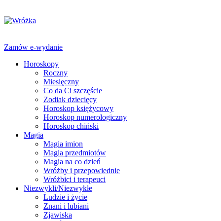
Zamów e-wydanie
Horoskopy
Roczny
Miesięczny
Co da Ci szczęście
Zodiak dziecięcy
Horoskop księżycowy
Horoskop numerologiczny
Horoskop chiński
Magia
Magia imion
Magia przedmiotów
Magia na co dzień
Wróżby i przepowiednie
Wróżbici i terapeuci
Niezwykli/Niezwykłe
Ludzie i życie
Znani i lubiani
Zjawiska