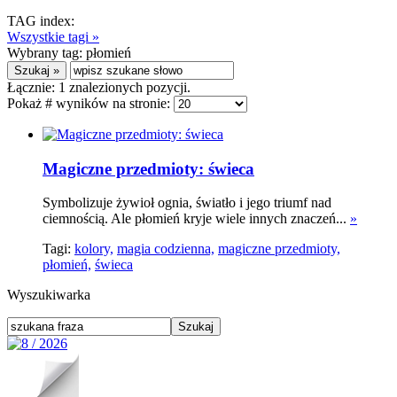
TAG index:
Wszystkie tagi »
Wybrany tag:
płomień
Łącznie:
1
znalezionych pozycji.
Pokaż # wyników na stronie:
Magiczne przedmioty: świeca
Symbolizuje żywioł ognia, światło i jego triumf nad
ciemnością. Ale płomień kryje wiele innych znaczeń...
»
Tagi:
kolory,
magia codzienna,
magiczne przedmioty,
płomień,
świeca
Wyszukiwarka