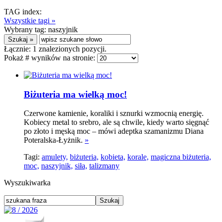
TAG index:
Wszystkie tagi »
Wybrany tag:
naszyjnik
Łącznie:
1
znalezionych pozycji.
Pokaż # wyników na stronie:
Biżuteria ma wielką moc!
Czerwone kamienie, koraliki i sznurki wzmocnią energię.
Kobiecy metal to srebro, ale są chwile, kiedy warto sięgnąć
po złoto i męską moc – mówi adeptka szamanizmu Diana
Poteralska-Łyżnik.
»
Tagi:
amulety,
biżuteria,
kobieta,
korale,
magiczna biżuteria,
moc,
naszyjnik,
siła,
talizmany
Wyszukiwarka