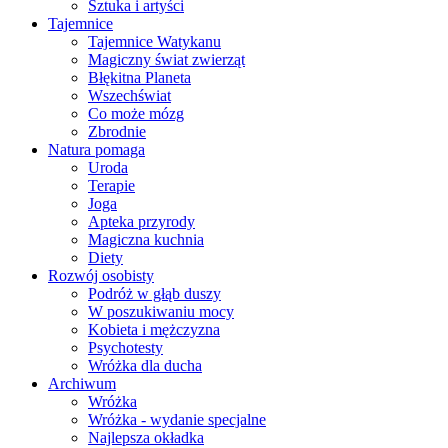
Sztuka i artyści
Tajemnice
Tajemnice Watykanu
Magiczny świat zwierząt
Błękitna Planeta
Wszechświat
Co może mózg
Zbrodnie
Natura pomaga
Uroda
Terapie
Joga
Apteka przyrody
Magiczna kuchnia
Diety
Rozwój osobisty
Podróż w głąb duszy
W poszukiwaniu mocy
Kobieta i mężczyzna
Psychotesty
Wróżka dla ducha
Archiwum
Wróżka
Wróżka - wydanie specjalne
Najlepsza okładka