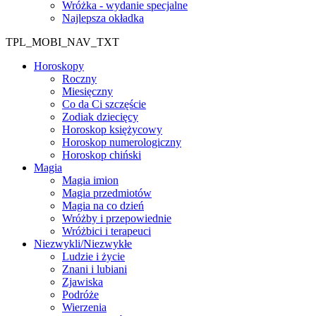
Wróżka - wydanie specjalne
Najlepsza okładka
TPL_MOBI_NAV_TXT
Horoskopy
Roczny
Miesięczny
Co da Ci szczęście
Zodiak dziecięcy
Horoskop księżycowy
Horoskop numerologiczny
Horoskop chiński
Magia
Magia imion
Magia przedmiotów
Magia na co dzień
Wróżby i przepowiednie
Wróżbici i terapeuci
Niezwykli/Niezwykłe
Ludzie i życie
Znani i lubiani
Zjawiska
Podróże
Wierzenia