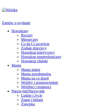
Zamów e-wydanie
Horoskopy
Roczny
Miesięczny
Co da Ci szczęście
Zodiak dziecięcy
Horoskop księżycowy
Horoskop numerologiczny
Horoskop chiński
Magia
Magia imion
Magia przedmiotów
Magia na co dzień
Wróżby i przepowiednie
Wróżbici i terapeuci
Niezwykli/Niezwykłe
Ludzie i życie
Znani i lubiani
Zjawiska