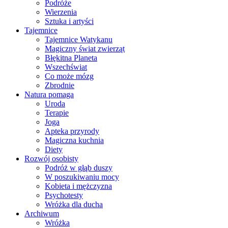
Podróże
Wierzenia
Sztuka i artyści
Tajemnice
Tajemnice Watykanu
Magiczny świat zwierząt
Błękitna Planeta
Wszechświat
Co może mózg
Zbrodnie
Natura pomaga
Uroda
Terapie
Joga
Apteka przyrody
Magiczna kuchnia
Diety
Rozwój osobisty
Podróż w głąb duszy
W poszukiwaniu mocy
Kobieta i mężczyzna
Psychotesty
Wróżka dla ducha
Archiwum
Wróżka