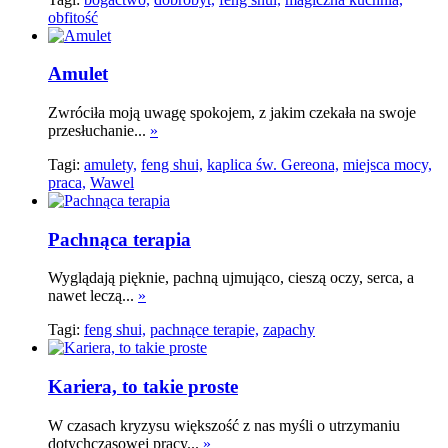
obfitość
Amulet
Zwróciła moją uwagę spokojem, z jakim czekała na swoje
przesłuchanie...
»
Tagi:
amulety,
feng shui,
kaplica św. Gereona,
miejsca mocy,
praca,
Wawel
Pachnąca terapia
Wyglądają pięknie, pachną ujmująco, cieszą oczy, serca, a
nawet leczą...
»
Tagi:
feng shui,
pachnące terapie,
zapachy
Kariera, to takie proste
W czasach kryzysu większość z nas myśli o utrzymaniu
dotychczasowej pracy...
»