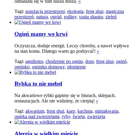
odnalazła się w nim nasza dusza.
»
Tagi:
aranżacja przestrzeni,
ekologia,
feng shui,
magiczna
przestrzeń,
natura,
ogród,
rośłiny,
vastu shastra,
zieleń
Ogień mamy we krwi
Oczyszcza, dodaje energii. Leczy choroby, a nawet wpływa
na stan konta. Dlatego warto go podsycać!
»
Tagi:
agnihotra,
chodzenie po ogniu,
dom,
feng shui,
ogień,
ognisko,
ognisko domowe,
płomienie
Rybka to nie mebel
Na akwariowe rybki gapimy się w biurach, sklepach,
restauracjach. Ale nie widzimy, że cierpią!
»
Tagi:
akwarium,
feng shui,
karp,
kuchnia,
miniakwaria,
opieka nad zwierzętami,
ryby,
święta,
zwierzęta
Alergia w wielkim mieście