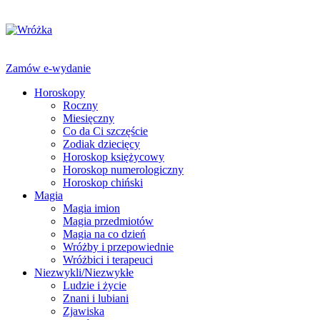
Zamów e-wydanie
Horoskopy
Roczny
Miesięczny
Co da Ci szczęście
Zodiak dziecięcy
Horoskop księżycowy
Horoskop numerologiczny
Horoskop chiński
Magia
Magia imion
Magia przedmiotów
Magia na co dzień
Wróżby i przepowiednie
Wróżbici i terapeuci
Niezwykli/Niezwykłe
Ludzie i życie
Znani i lubiani
Zjawiska