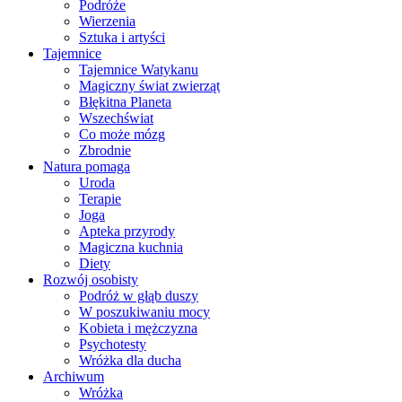
Podróże
Wierzenia
Sztuka i artyści
Tajemnice
Tajemnice Watykanu
Magiczny świat zwierząt
Błękitna Planeta
Wszechświat
Co może mózg
Zbrodnie
Natura pomaga
Uroda
Terapie
Joga
Apteka przyrody
Magiczna kuchnia
Diety
Rozwój osobisty
Podróż w głąb duszy
W poszukiwaniu mocy
Kobieta i mężczyzna
Psychotesty
Wróżka dla ducha
Archiwum
Wróżka