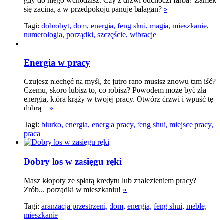
gdy do niego wchodzisz. Czy z drzwi odchodzi farba? Zamek
się zacina, a w przedpokoju panuje bałagan?
»
Tagi:
dobrobyt,
dom,
energia,
feng shui,
magia,
mieszkanie,
numerologia,
porządki,
szczęście,
wibracje
Energia w pracy
Czujesz niechęć na myśl, że jutro rano musisz znowu tam iść?
Czemu, skoro lubisz to, co robisz? Powodem może być zła
energia, która krąży w twojej pracy. Otwórz drzwi i wpuść tę
dobrą...
»
Tagi:
biurko,
energia,
energia pracy,
feng shui,
miejsce pracy,
praca
Dobry los w zasięgu ręki
Masz kłopoty ze spłatą kredytu lub znalezieniem pracy?
Zrób... porządki w mieszkaniu!
»
Tagi:
aranżacja przestrzeni,
dom,
energia,
feng shui,
meble,
mieszkanie