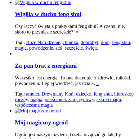
Wigilia w duchu feng shui
Czy łączyć święta z praktykami feng shui? A czemu nie,
skoro to przyniesie szczęście?!
»
Tagi:
Boże Narodzenie,
choinka,
dobrobyt,
dom,
feng shui,
magia,
powodzenie,
stół,
szczęście,
święta
Za pan brat z energiami
Wszystko jest energią. To ona decyduje o zdrowiu, miłości,
powodzeniu. Lepiej wiedzieć, jak działa.
»
Tagi:
amulet,
Drewniany Koń,
dziecko,
feng shui,
hioroskop
roczny,
magia,
pierścionek zaręczynowy,
szkoła magii,
współczesna magia
Mój magiczny ogród
Ogród jest naszym azylem. Trzeba urządzić go tak, by