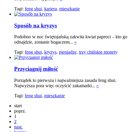
Tagi:
feng shui,
kariera,
mieszkanie
Sposób na kryzys
Podobno w noc świętojańską zakwita kwiat paproci – kto go
odnajdzie, zostanie bogaczem...
»
Tagi:
feng shui,
kryzys,
pieniądze,
trzy chińskie monety
Przyciągnij miłość
Porządek to pierwsza i najważniejsza zasada feng shui.
Najwyższa pora więc oczyścić zakamarki...
»
Tagi:
feng shui,
mieszkanie
start
poprz.
1
2
nast.