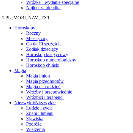
Wróżka - wydanie specjalne
Najlepsza okładka
TPL_MOBI_NAV_TXT
Horoskopy
Roczny
Miesięczny
Co da Ci szczęście
Zodiak dziecięcy
Horoskop księżycowy
Horoskop numerologiczny
Horoskop chiński
Magia
Magia imion
Magia przedmiotów
Magia na co dzień
Wróżby i przepowiednie
Wróżbici i terapeuci
Niezwykli/Niezwykłe
Ludzie i życie
Znani i lubiani
Zjawiska
Podróże
Wierzenia