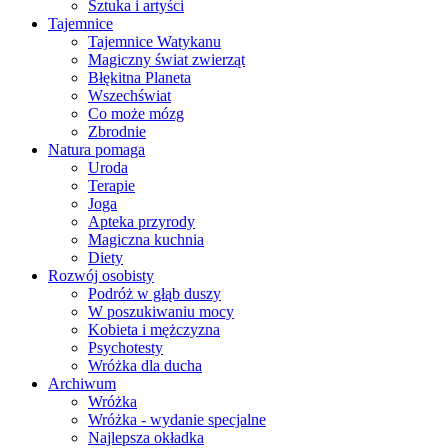
Sztuka i artyści
Tajemnice
Tajemnice Watykanu
Magiczny świat zwierząt
Błękitna Planeta
Wszechświat
Co może mózg
Zbrodnie
Natura pomaga
Uroda
Terapie
Joga
Apteka przyrody
Magiczna kuchnia
Diety
Rozwój osobisty
Podróż w głąb duszy
W poszukiwaniu mocy
Kobieta i mężczyzna
Psychotesty
Wróżka dla ducha
Archiwum
Wróżka
Wróżka - wydanie specjalne
Najlepsza okładka