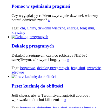
Pomoc w spełnianiu pragnień
Czy wyglądający całkiem zwyczajnie dzwonek wietrzny
potrafi odmienić życie?
»
Tagi:
chi,
Chiny,
dzwonki wietrzne,
energia,
feng shui,
kryształy
Dekalog przegranych
Dekalog przegranych, czyli co robić,aby NIE być
szczęśliwym, zdrowym i bogatym...
»
Tagi:
bogactwo,
dekalog przegranych,
feng shui,
szczęście,
zdrowie
Przez kuchnię do obfitości
Jeśli chcesz, aby w Twoim życiu zagościł dobrobyt,
wprowadź do kuchni kilka zmian.
»
Tagi:
bogactwo,
dobrobyt,
feng shui,
magiczna kuchnia,