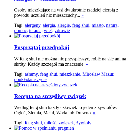
Osoby mieszkające na wsi dwukrotnie rzadziej cierpią z
powodu uczuleń niż mieszczuchy...
»
Tagi:
alergeny,
alergia,
alergie,
feng shui,
miasto,
natura,
pomoc,
terapia,
wieś,
zdrowie
Posprzątaj przedpokój
W feng shui nie można nic przyspieszyć, robić na siłę ani na
skróty. Każdy szczegół ma znaczenie.
»
Tagi:
aśramy,
feng shui,
mieszkanie,
Mirosław Mazur,
poukładane życie
Recepta na szczęśliwy związek
Według feng shui każdy człowiek to jeden z żywiołów:
Ogień, Ziemia, Metal, Woda lub Drewno.
»
Tagi:
feng shui,
miłość,
związek,
żywioły