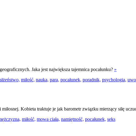
 geograficznych. Jaka jest największa tajemnica pocałunku?
»
ałżeństwo,
miłość,
nauka,
para,
pocałunek,
poradnik,
psychologia,
uwo
miłosnej. Kobieta traktuje je jak barometr związku mierzący siłę uczu
 mężczyzna,
miłość,
mowa ciała,
namiętność,
pocałunek,
seks