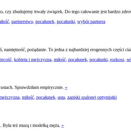
to, czy zbudujemy trwały związek. Do tego całowanie jest bardzo zdr
iłość,
partnerstwo,
pocałunek,
pocałunki,
wybór partnera
ń, namiętność, pożądanie. To jedna z najbardziej erogennych części cia
iecość,
kobieta i mężczyzna,
miłość,
pocałunek,
pocałunki,
rozkosz,
se
 ustach. Sprawdziłam empirycznie.
»
mężczyzna,
miłość,
pocałunek,
usta,
zapiski szalonej optymistki
a. Była też muzą i modelką męża.
»