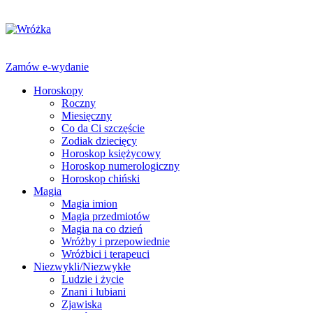
Zamów e-wydanie
Horoskopy
Roczny
Miesięczny
Co da Ci szczęście
Zodiak dziecięcy
Horoskop księżycowy
Horoskop numerologiczny
Horoskop chiński
Magia
Magia imion
Magia przedmiotów
Magia na co dzień
Wróżby i przepowiednie
Wróżbici i terapeuci
Niezwykli/Niezwykłe
Ludzie i życie
Znani i lubiani
Zjawiska