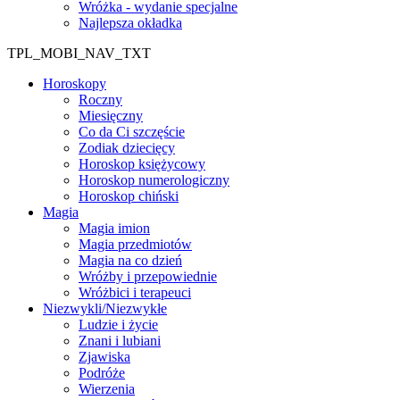
Wróżka - wydanie specjalne
Najlepsza okładka
TPL_MOBI_NAV_TXT
Horoskopy
Roczny
Miesięczny
Co da Ci szczęście
Zodiak dziecięcy
Horoskop księżycowy
Horoskop numerologiczny
Horoskop chiński
Magia
Magia imion
Magia przedmiotów
Magia na co dzień
Wróżby i przepowiednie
Wróżbici i terapeuci
Niezwykli/Niezwykłe
Ludzie i życie
Znani i lubiani
Zjawiska
Podróże
Wierzenia