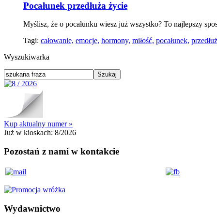
Pocałunek przedłuża życie
Myślisz, że o pocałunku wiesz już wszystko? To najlepszy spos
Tagi:
całowanie,
emocje,
hormony,
miłość,
pocałunek,
przedłuż
Wyszukiwarka
Kup aktualny numer »
Już w kioskach:
8/2026
Pozostań z nami w kontakcie
Wydawnictwo