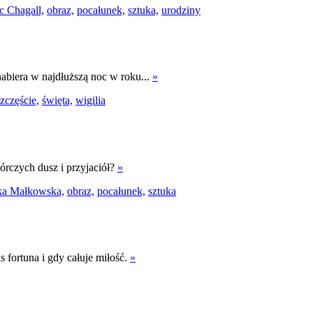
c Chagall,
obraz,
pocałunek,
sztuka,
urodziny
nabiera w najdłuższą noc w roku...
»
szczęście,
święta,
wigilia
rczych dusz i przyjaciół?
»
a Małkowska,
obraz,
pocałunek,
sztuka
 fortuna i gdy całuje miłość.
»