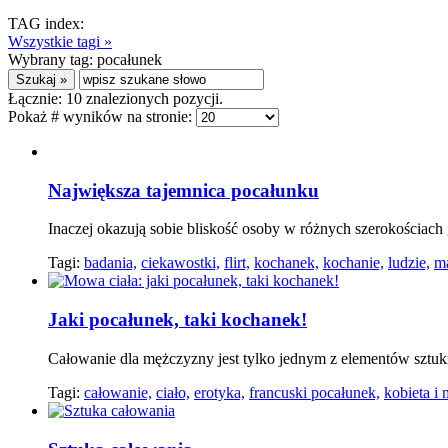
TAG index:
Wszystkie tagi »
Wybrany tag:
pocałunek
Łącznie:
10
znalezionych pozycji.
Pokaż # wyników na stronie:
Największa tajemnica pocałunku
Inaczej okazują sobie bliskość osoby w różnych szerokościach
Tagi:
badania,
ciekawostki,
flirt,
kochanek,
kochanie,
ludzie,
m
Jaki pocałunek, taki kochanek!
Całowanie dla mężczyzny jest tylko jednym z elementów sztuki 
Tagi:
całowanie,
ciało,
erotyka,
francuski pocałunek,
kobieta i