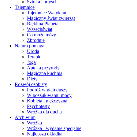
Sztuka i artyści
Tajemnice
Tajemnice Watykanu
Magiczny świat zwierząt
Błękitna Planeta
Wszechświat
Co może mózg
Zbrodnie
Natura pomaga
Uroda
Terapie
Joga
Apteka przyrody
Magiczna kuchnia
Diety
Rozwój osobisty
Podróż w głąb duszy
W poszukiwaniu mocy
Kobieta i mężczyzna
Psychotesty
Wróżka dla ducha
Archiwum
Wróżka
Wróżka - wydanie specjalne
Najlepsza okładka