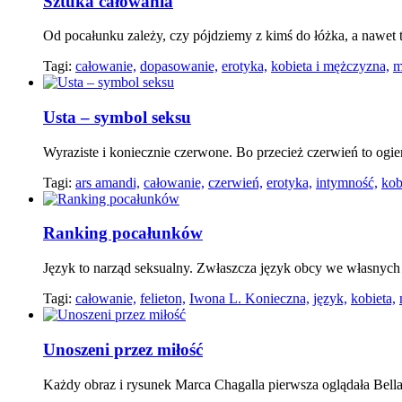
Sztuka całowania
Od pocałunku zależy, czy pójdziemy z kimś do łóżka, a nawet 
Tagi:
całowanie,
dopasowanie,
erotyka,
kobieta i mężczyzna,
m
Usta – symbol seksu
Wyraziste i koniecznie czerwone. Bo przecież czerwień to ogie
Tagi:
ars amandi,
całowanie,
czerwień,
erotyka,
intymność,
kob
Ranking pocałunków
Język to narząd seksualny. Zwłaszcza język obcy we własnych
Tagi:
całowanie,
felieton,
Iwona L. Konieczna,
język,
kobieta,
Unoszeni przez miłość
Każdy obraz i rysunek Marca Chagalla pierwsza oglądała Bell