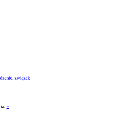
dzenie,
związek
cia.
»