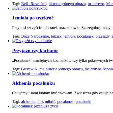
Tagi:
Bella Rosenfeld,
historia jednego obrazu,
malarstwo,
Mar
Jemioła po trzykroć
Przynosi szczęście i dostatek oraz zdrowie. Szczególnej mocy 
Tagi:
Boże Narodzenie,
buziak,
jemioła,
pocałunek,
przesądy,
Przyjaźń czy kochanie
„Pocałunek” namiętnych kochanków czy tylko pokrewnych twó
Tagi:
Gustaw Klimt,
historia jednego obrazu,
malarstwo,
Monik
Alchemia pocałunku
Całujemy i sami lubimy być całowani. Zwłaszcza gdy całuje nas
Tagi:
alchemia,
flirt,
miłość,
pocałunek,
pocałunki