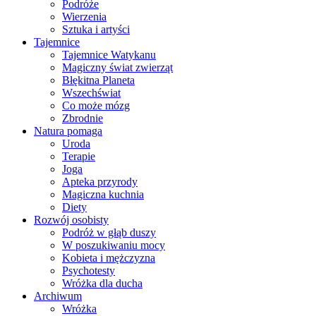
Podróże
Wierzenia
Sztuka i artyści
Tajemnice
Tajemnice Watykanu
Magiczny świat zwierząt
Błękitna Planeta
Wszechświat
Co może mózg
Zbrodnie
Natura pomaga
Uroda
Terapie
Joga
Apteka przyrody
Magiczna kuchnia
Diety
Rozwój osobisty
Podróż w głąb duszy
W poszukiwaniu mocy
Kobieta i mężczyzna
Psychotesty
Wróżka dla ducha
Archiwum
Wróżka