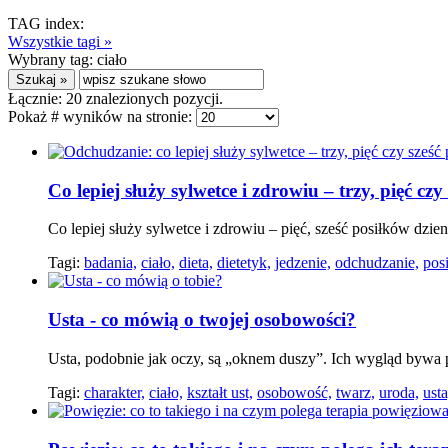
TAG index:
Wszystkie tagi »
Wybrany tag:
ciało
Łącznie:
20
znalezionych pozycji.
Pokaż # wyników na stronie:
Co lepiej służy sylwetce i zdrowiu – trzy, pięć cz
Co lepiej służy sylwetce i zdrowiu – pięć, sześć posiłków dzi
Tagi:
badania,
ciało,
dieta,
dietetyk,
jedzenie,
odchudzanie,
posi
Usta - co mówią o twojej osobowości?
Usta, podobnie jak oczy, są „oknem duszy”. Ich wygląd bywa 
Tagi:
charakter,
ciało,
kształt ust,
osobowość,
twarz,
uroda,
usta