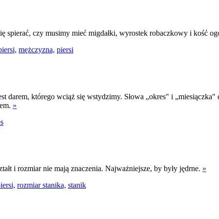
się spierać, czy musimy mieć migdałki, wyrostek robaczkowy i kość o
iersi,
mężczyzna,
piersi
jest darem, którego wciąż się wstydzimy. Słowa „okres" i „miesiączka
iem.
»
es
tałt i rozmiar nie mają znaczenia. Najważniejsze, by były jędrne.
»
iersi,
rozmiar stanika,
stanik