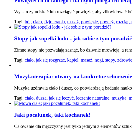
Powięzie: co to takiego i na czym polega ich tera
Wystarczy uciskać lub rozciągać powięzie, aby zlikwidować 
Tagi:
ból,
ciało,
fizjoterapia,
masaż,
powięzie,
powięź,
rozciąga
Stopy jak sopelki lodu - jak sobie z tym poradzi
Zimne stopy nie pozwalają zasnąć, bo dziwnie mrowieją, a rano
Tagi:
ciało,
jak się rozgrzać,
kąpiel,
masaż,
nogi,
stopy,
zdrowie
Muzykoterapia: utwory na konkretne schorzenie 
Muzyka uzdrawia ciało i duszę, co potwierdzają badania nauk
Tagi:
ciało,
dusza,
jak się leczyć,
leczenie naturalne,
muzyka,
m
Jaki pocałunek, taki kochanek!
Całowanie dla mężczyzny jest tylko jednym z elementów sztuki 