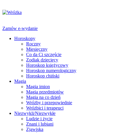
Zamów e-wydanie
Horoskopy
Roczny
Miesięczny
Co da Ci szczęście
Zodiak dziecięcy
Horoskop księżycowy
Horoskop numerologiczny
Horoskop chiński
Magia
Magia imion
Magia przedmiotów
Magia na co dzień
Wróżby i przepowiednie
Wróżbici i terapeuci
Niezwykli/Niezwykłe
Ludzie i życie
Znani i lubiani
Zjawiska