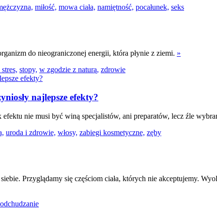
 mężczyzna,
miłość,
mowa ciała,
namiętność,
pocałunek,
seks
ganizm do nieograniczonej energii, która płynie z ziemi.
»
stres,
stopy,
w zgodzie z naturą,
zdrowie
yniosły najlepsze efekty?
 efektu nie musi być winą specjalistów, ani preparatów, lecz źle wybra
a,
uroda i zdrowie,
włosy,
zabiegi kosmetyczne,
zęby
iebie. Przyglądamy się częściom ciała, których nie akceptujemy. Wyol
odchudzanie