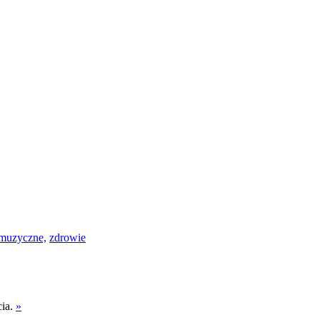
muzyczne,
zdrowie
cia.
»