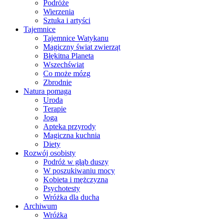
Podróże
Wierzenia
Sztuka i artyści
Tajemnice
Tajemnice Watykanu
Magiczny świat zwierząt
Błękitna Planeta
Wszechświat
Co może mózg
Zbrodnie
Natura pomaga
Uroda
Terapie
Joga
Apteka przyrody
Magiczna kuchnia
Diety
Rozwój osobisty
Podróż w głąb duszy
W poszukiwaniu mocy
Kobieta i mężczyzna
Psychotesty
Wróżka dla ducha
Archiwum
Wróżka