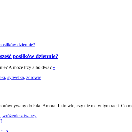
y sześć posiłków dziennie?
ennie? A może trzy albo dwa?
»
łki,
sylwetka,
zdrowie
porównywany do łuku Amora. I kto wie, czy nie ma w tym racji. Co mó
,
wróżenie z twarzy