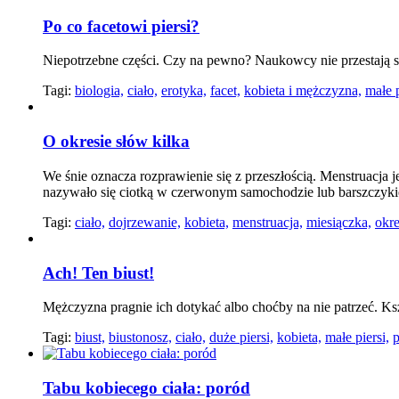
Po co facetowi piersi?
Niepotrzebne części. Czy na pewno? Naukowcy nie przestają 
Tagi:
biologia,
ciało,
erotyka,
facet,
kobieta i mężczyzna,
małe p
O okresie słów kilka
We śnie oznacza rozprawienie się z przeszłością. Menstruacja 
nazywało się ciotką w czerwonym samochodzie lub barszczyk
Tagi:
ciało,
dojrzewanie,
kobieta,
menstruacja,
miesiączka,
okr
Ach! Ten biust!
Mężczyzna pragnie ich dotykać albo choćby na nie patrzeć. Ksz
Tagi:
biust,
biustonosz,
ciało,
duże piersi,
kobieta,
małe piersi,
p
Tabu kobiecego ciała: poród