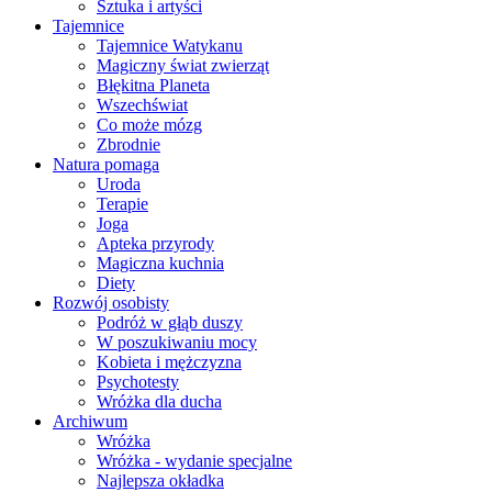
Sztuka i artyści
Tajemnice
Tajemnice Watykanu
Magiczny świat zwierząt
Błękitna Planeta
Wszechświat
Co może mózg
Zbrodnie
Natura pomaga
Uroda
Terapie
Joga
Apteka przyrody
Magiczna kuchnia
Diety
Rozwój osobisty
Podróż w głąb duszy
W poszukiwaniu mocy
Kobieta i mężczyzna
Psychotesty
Wróżka dla ducha
Archiwum
Wróżka
Wróżka - wydanie specjalne
Najlepsza okładka