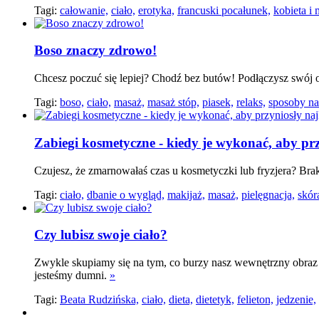
Tagi:
całowanie,
ciało,
erotyka,
francuski pocałunek,
kobieta i
Boso znaczy zdrowo!
Chcesz poczuć się lepiej? Chodź bez butów! Podłączysz swój or
Tagi:
boso,
ciało,
masaż,
masaż stóp,
piasek,
relaks,
sposoby na 
Zabiegi kosmetyczne - kiedy je wykonać, aby prz
Czujesz, że zmarnowałaś czas u kosmetyczki lub fryzjera? Brak
Tagi:
ciało,
dbanie o wygląd,
makijaż,
masaż,
pielęgnacja,
skór
Czy lubisz swoje ciało?
Zwykle skupiamy się na tym, co burzy nasz wewnętrzny obraz s
jesteśmy dumni.
»
Tagi:
Beata Rudzińska,
ciało,
dieta,
dietetyk,
felieton,
jedzenie,