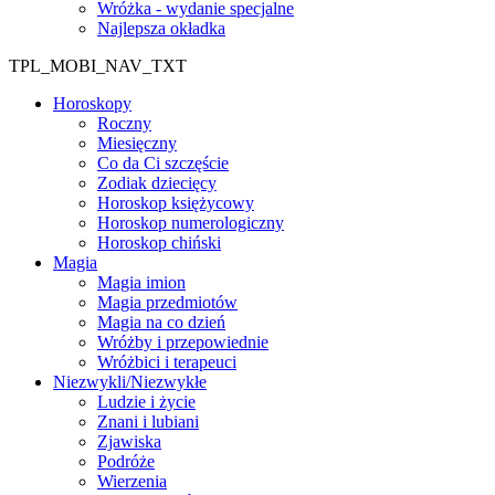
Wróżka - wydanie specjalne
Najlepsza okładka
TPL_MOBI_NAV_TXT
Horoskopy
Roczny
Miesięczny
Co da Ci szczęście
Zodiak dziecięcy
Horoskop księżycowy
Horoskop numerologiczny
Horoskop chiński
Magia
Magia imion
Magia przedmiotów
Magia na co dzień
Wróżby i przepowiednie
Wróżbici i terapeuci
Niezwykli/Niezwykłe
Ludzie i życie
Znani i lubiani
Zjawiska
Podróże
Wierzenia