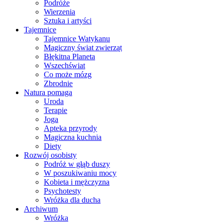
Podróże
Wierzenia
Sztuka i artyści
Tajemnice
Tajemnice Watykanu
Magiczny świat zwierząt
Błękitna Planeta
Wszechświat
Co może mózg
Zbrodnie
Natura pomaga
Uroda
Terapie
Joga
Apteka przyrody
Magiczna kuchnia
Diety
Rozwój osobisty
Podróż w głąb duszy
W poszukiwaniu mocy
Kobieta i mężczyzna
Psychotesty
Wróżka dla ducha
Archiwum
Wróżka