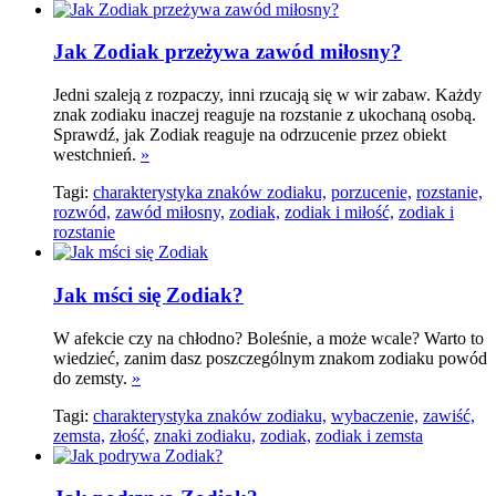
Jak Zodiak przeżywa zawód miłosny?
Jedni szaleją z rozpaczy, inni rzucają się w wir zabaw. Każdy
znak zodiaku inaczej reaguje na rozstanie z ukochaną osobą.
Sprawdź, jak Zodiak reaguje na odrzucenie przez obiekt
westchnień.
»
Tagi:
charakterystyka znaków zodiaku,
porzucenie,
rozstanie,
rozwód,
zawód miłosny,
zodiak,
zodiak i miłość,
zodiak i
rozstanie
Jak mści się Zodiak?
W afekcie czy na chłodno? Boleśnie, a może wcale? Warto to
wiedzieć, zanim dasz poszczególnym znakom zodiaku powód
do zemsty.
»
Tagi:
charakterystyka znaków zodiaku,
wybaczenie,
zawiść,
zemsta,
złość,
znaki zodiaku,
zodiak,
zodiak i zemsta