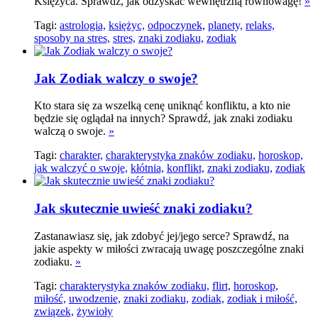
Księżyca. Sprawdź, jak odzyskać wewnętrzną równowagę!
»
Tagi:
astrologia,
księżyc,
odpoczynek,
planety,
relaks,
sposoby na stres,
stres,
znaki zodiaku,
zodiak
Jak Zodiak walczy o swoje?
Kto stara się za wszelką cenę uniknąć konfliktu, a kto nie
będzie się oglądał na innych? Sprawdź, jak znaki zodiaku
walczą o swoje.
»
Tagi:
charakter,
charakterystyka znaków zodiaku,
horoskop,
jak walczyć o swoje,
kłótnia,
konflikt,
znaki zodiaku,
zodiak
Jak skutecznie uwieść znaki zodiaku?
Zastanawiasz się, jak zdobyć jej/jego serce? Sprawdź, na
jakie aspekty w miłości zwracają uwagę poszczególne znaki
zodiaku.
»
Tagi:
charakterystyka znaków zodiaku,
flirt,
horoskop,
miłość,
uwodzenie,
znaki zodiaku,
zodiak,
zodiak i miłość,
związek,
żywioły