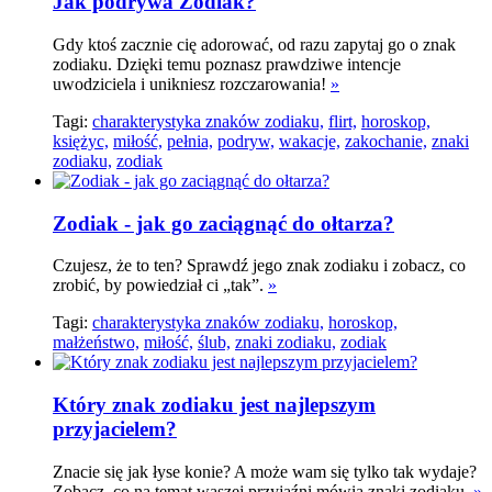
Jak podrywa Zodiak?
Gdy ktoś zacznie cię adorować, od razu zapytaj go o znak
zodiaku. Dzięki temu poznasz prawdziwe intencje
uwodziciela i unikniesz rozczarowania!
»
Tagi:
charakterystyka znaków zodiaku,
flirt,
horoskop,
księżyc,
miłość,
pełnia,
podryw,
wakacje,
zakochanie,
znaki
zodiaku,
zodiak
Zodiak - jak go zaciągnąć do ołtarza?
Czujesz, że to ten? Sprawdź jego znak zodiaku i zobacz, co
zrobić, by powiedział ci „tak”.
»
Tagi:
charakterystyka znaków zodiaku,
horoskop,
małżeństwo,
miłość,
ślub,
znaki zodiaku,
zodiak
Który znak zodiaku jest najlepszym
przyjacielem?
Znacie się jak łyse konie? A może wam się tylko tak wydaje?
Zobacz, co na temat waszej przyjaźni mówią znaki zodiaku.
»