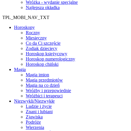
Wróżka - wydanie specjalne
Najlepsza okładka
TPL_MOBI_NAV_TXT
Horoskopy
Roczny
Miesięczny
Co da Ci szczęście
Zodiak dziecięcy
Horoskop księżycowy
Horoskop numerologiczny
Horoskop chiński
Magia
Magia imion
Magia przedmiotów
Magia na co dzień
Wróżby i przepowiednie
Wróżbici i terapeuci
Niezwykli/Niezwykłe
Ludzie i życie
Znani i lubiani
Zjawiska
Podróże
Wierzenia