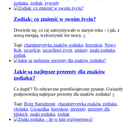
zodiaku,
zodiak,
żywioły
Zodiak: co zmienić w swoim życiu?
Dowiedz się, co cię zatrzymywało w starym roku – i jak, z
nową energią, wykorzystać ten nowy.
»
Tagi:
charakterystyka znaków zodiaku,
horoskop,
Nowy
Rok,
szczęście,
szczęśliwe życie,
zmiany,
znaki zodiaku,
zodiak
Jakie są najlepsze prezenty dla znaków
zodiaku?
Co kupić? To odwieczne przedświąteczne pytanie. Gwiazdy
podpowiedzą najlepsze prezenty dla znaków zodiaku!
»
Tagi:
Boże Narodzenie,
charakterystyka znaków zodiaku,
choinka,
Gwiazdka,
horoskop,
prezenty,
prezenty dla
bliskich,
znaki zodiaku,
zodiak