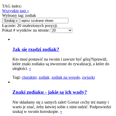
TAG index:
Wszystkie tagi »
Wybrany tag:
zodiak
Łącznie:
20
znalezionych pozycji.
Pokaż # wyników na stronie:
Jak się rządzi zodiak?
Kto musi postawić na swoim i zawsze być górą?Sprawdź,
które znaki zodiaku są stworzone do rywalizacji, a które do
uległości.
»
Tagi:
charakter,
zodiak,
zodiak na wesoło,
związki
Znaki zodiaku - jakie są ich wady?
Nie składamy się z samych zalet! Gorsze cechy też mamy i
warto je znać, żeby łatwiej sobie z nimi radzić. Podpowiedzi
szukaj w swoim horoskopie.
»