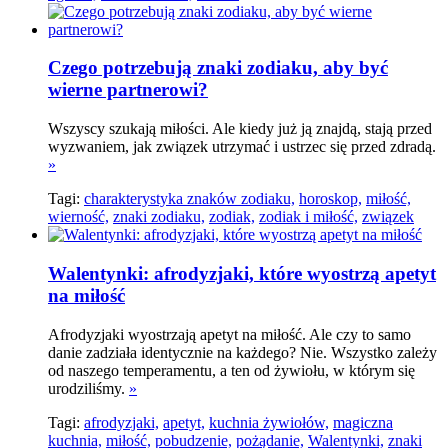
Czego potrzebują znaki zodiaku, aby być
wierne partnerowi?
Wszyscy szukają miłości. Ale kiedy już ją znajdą, stają przed
wyzwaniem, jak związek utrzymać i ustrzec się przed zdradą.
»
Tagi:
charakterystyka znaków zodiaku,
horoskop,
miłość,
wierność,
znaki zodiaku,
zodiak,
zodiak i miłość,
związek
Walentynki: afrodyzjaki, które wyostrzą apetyt
na miłość
Afrodyzjaki wyostrzają apetyt na miłość. Ale czy to samo
danie zadziała identycznie na każdego? Nie. Wszystko zależy
od naszego temperamentu, a ten od żywiołu, w którym się
urodziliśmy.
»
Tagi:
afrodyzjaki,
apetyt,
kuchnia żywiołów,
magiczna
kuchnia,
miłość,
pobudzenie,
pożądanie,
Walentynki,
znaki