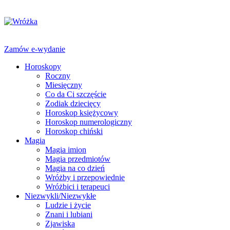
Zamów e-wydanie
Horoskopy
Roczny
Miesięczny
Co da Ci szczęście
Zodiak dziecięcy
Horoskop księżycowy
Horoskop numerologiczny
Horoskop chiński
Magia
Magia imion
Magia przedmiotów
Magia na co dzień
Wróżby i przepowiednie
Wróżbici i terapeuci
Niezwykli/Niezwykłe
Ludzie i życie
Znani i lubiani
Zjawiska