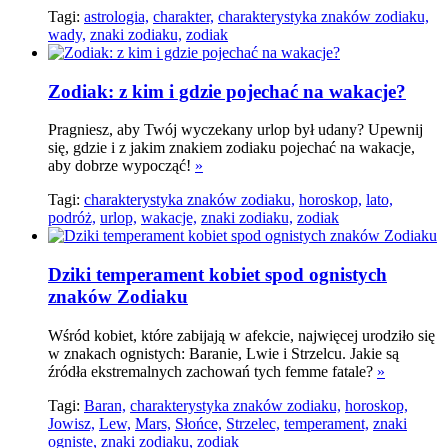
Tagi:
astrologia,
charakter,
charakterystyka znaków zodiaku,
wady,
znaki zodiaku,
zodiak
Zodiak: z kim i gdzie pojechać na wakacje?
Pragniesz, aby Twój wyczekany urlop był udany? Upewnij
się, gdzie i z jakim znakiem zodiaku pojechać na wakacje,
aby dobrze wypocząć!
»
Tagi:
charakterystyka znaków zodiaku,
horoskop,
lato,
podróż,
urlop,
wakacje,
znaki zodiaku,
zodiak
Dziki temperament kobiet spod ognistych
znaków Zodiaku
Wśród kobiet, które zabijają w afekcie, najwięcej urodziło się
w znakach ognistych: Baranie, Lwie i Strzelcu. Jakie są
źródła ekstremalnych zachowań tych femme fatale?
»
Tagi:
Baran,
charakterystyka znaków zodiaku,
horoskop,
Jowisz,
Lew,
Mars,
Słońce,
Strzelec,
temperament,
znaki
ogniste,
znaki zodiaku,
zodiak