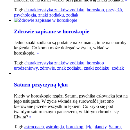
Tagi:
charakterystyka znaków zodiaku,
horoskop,
przyjaźń,
psychologia,
znaki zodiaku,
zodiak
Zdrowie zapisane w horoskopie
Jedne znaki zodiaku są podatne na złamania, inne na choroby
krążenia. Co komu może dolegać w życiu, widać w
horoskopie.
»
Tagi:
charakterystyka znaków zodiaku,
horoskop
urodzeniowy,
zdrowie,
znak zodiaku,
znaki zodiaku,
zodiak
Saturn przyczyną lęku
Kiedy w horoskopie rządzi Saturn, psychika człowieka jest na
jego usługach. W życie wkrada się surowość i jest ono
kierowane przede wszystkim lękiem. Co kryło się pod
twardym saturnicznym pancerzem, w którym chroniła się
Elwira?
»
Tagi:
astrocoach,
astrologia,
horoskop,
lęk,
planety,
Saturn,