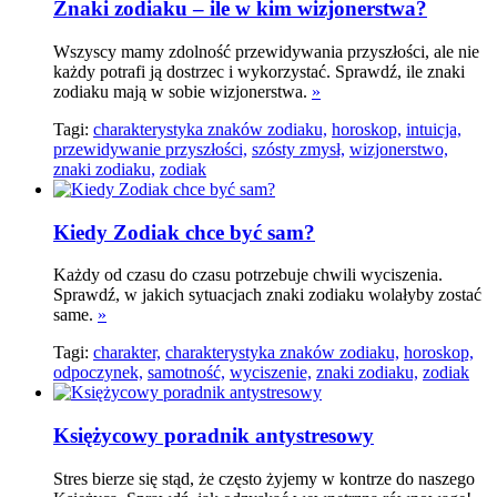
Znaki zodiaku – ile w kim wizjonerstwa?
Wszyscy mamy zdolność przewidywania przyszłości, ale nie
każdy potrafi ją dostrzec i wykorzystać. Sprawdź, ile znaki
zodiaku mają w sobie wizjonerstwa.
»
Tagi:
charakterystyka znaków zodiaku,
horoskop,
intuicja,
przewidywanie przyszłości,
szósty zmysł,
wizjonerstwo,
znaki zodiaku,
zodiak
Kiedy Zodiak chce być ­­sam?
Każdy od czasu do czasu potrzebuje chwili wyciszenia.
Sprawdź, w jakich sytuacjach znaki zodiaku wolałyby zostać
same.
»
Tagi:
charakter,
charakterystyka znaków zodiaku,
horoskop,
odpoczynek,
samotność,
wyciszenie,
znaki zodiaku,
zodiak
Księżycowy poradnik antystresowy
Stres bierze się stąd, że często żyjemy w kontrze do naszego