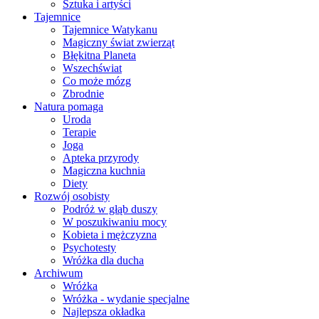
Sztuka i artyści
Tajemnice
Tajemnice Watykanu
Magiczny świat zwierząt
Błękitna Planeta
Wszechświat
Co może mózg
Zbrodnie
Natura pomaga
Uroda
Terapie
Joga
Apteka przyrody
Magiczna kuchnia
Diety
Rozwój osobisty
Podróż w głąb duszy
W poszukiwaniu mocy
Kobieta i mężczyzna
Psychotesty
Wróżka dla ducha
Archiwum
Wróżka
Wróżka - wydanie specjalne
Najlepsza okładka