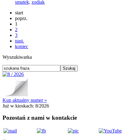
smutek,
zodiak
start
poprz.
1
2
3
nast.
koniec
Wyszukiwarka
Kup aktualny numer »
Już w kioskach:
8/2026
Pozostań z nami w kontakcie