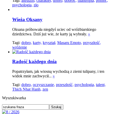
Tagi:
altruizm,
charakter,
dobro,
dobroć,
filantropia,
pomoc,
psychologia,
zło
Wieża Oksany
Oksana próbowała niegdyś uciec od wróżbiarskiego
dziedzictwa. Dziś już wie, że karty ją wybrały.
»
Tagi:
dobro,
karty,
kryształ,
Masaru Emoto,
przyszłość,
wróżenie
Radość każdego dnia
Popatrzyłam, jak wiosną wychodzą z ziemi tulipany, i ten
widok mnie zachwycił...
»
Tagi:
dobro,
oczyszczanie,
przeszłość,
psychologia,
talent,
Thich Nhat Hanh,
zen
Wyszukiwarka