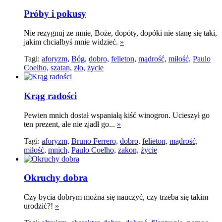
Próby i pokusy
Nie rezygnuj ze mnie, Boże, dopóty, dopóki nie stanę się taki,
jakim chciałbyś mnie widzieć.
»
Tagi:
aforyzm,
Bóg,
dobro,
felieton,
mądrość,
miłość,
Paulo
Coelho,
szatan,
zło,
życie
Krąg radości
Pewien mnich dostał wspaniałą kiść winogron. Ucieszył go
ten prezent, ale nie zjadł go...
»
Tagi:
aforyzm,
Bruno Ferrero,
dobro,
felieton,
mądrość,
miłość,
mnich,
Paulo Coelho,
zakon,
życie
Okruchy dobra
Czy bycia dobrym można się nauczyć, czy trzeba się takim
urodzić?!
»