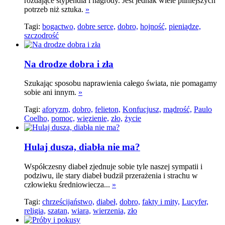
rozdające stypendia i nagrody. Jest jednak wiele pilniejszych
potrzeb niż sztuka.
»
Tagi:
bogactwo,
dobre serce,
dobro,
hojność,
pieniądze,
szczodrość
Na drodze dobra i zła
Szukając sposobu naprawienia całego świata, nie pomagamy
sobie ani innym.
»
Tagi:
aforyzm,
dobro,
felieton,
Konfucjusz,
mądrość,
Paulo
Coelho,
pomoc,
więzienie,
zło,
życie
Hulaj dusza, diabła nie ma?
Współczesny diabeł zjednuje sobie tyle naszej sympatii i
podziwu, ile stary diabeł budził przerażenia i strachu w
człowieku średniowiecza...
»
Tagi:
chrześcijaństwo,
diabeł,
dobro,
fakty i mity,
Lucyfer,
religia,
szatan,
wiara,
wierzenia,
zło