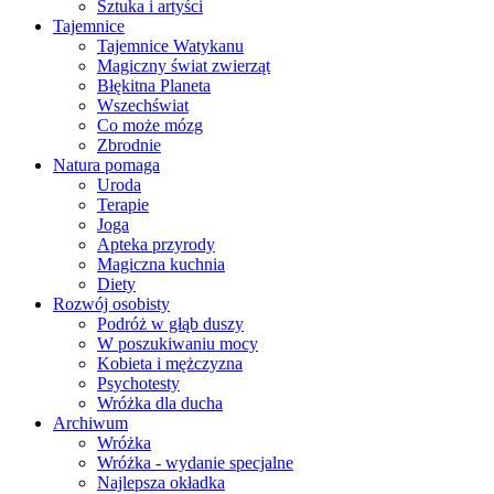
Sztuka i artyści
Tajemnice
Tajemnice Watykanu
Magiczny świat zwierząt
Błękitna Planeta
Wszechświat
Co może mózg
Zbrodnie
Natura pomaga
Uroda
Terapie
Joga
Apteka przyrody
Magiczna kuchnia
Diety
Rozwój osobisty
Podróż w głąb duszy
W poszukiwaniu mocy
Kobieta i mężczyzna
Psychotesty
Wróżka dla ducha
Archiwum
Wróżka
Wróżka - wydanie specjalne
Najlepsza okładka