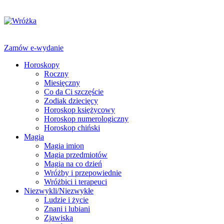
Zamów e-wydanie
Horoskopy
Roczny
Miesięczny
Co da Ci szczęście
Zodiak dziecięcy
Horoskop księżycowy
Horoskop numerologiczny
Horoskop chiński
Magia
Magia imion
Magia przedmiotów
Magia na co dzień
Wróżby i przepowiednie
Wróżbici i terapeuci
Niezwykli/Niezwykłe
Ludzie i życie
Znani i lubiani
Zjawiska