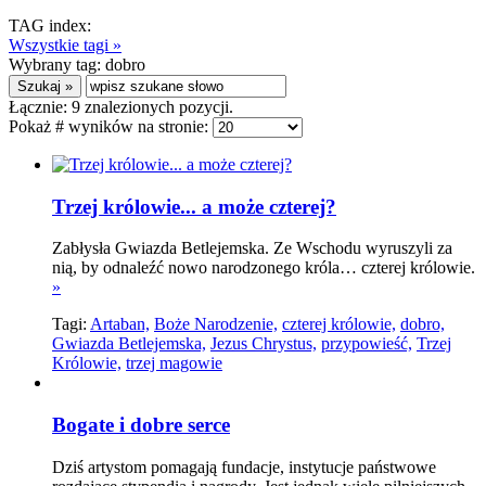
TAG index:
Wszystkie tagi »
Wybrany tag:
dobro
Łącznie:
9
znalezionych pozycji.
Pokaż # wyników na stronie:
Trzej królowie... a może czterej?
Zabłysła Gwiazda Betlejemska. Ze Wschodu wyruszyli za
nią, by odnaleźć nowo narodzonego króla… czterej królowie.
»
Tagi:
Artaban,
Boże Narodzenie,
czterej królowie,
dobro,
Gwiazda Betlejemska,
Jezus Chrystus,
przypowieść,
Trzej
Królowie,
trzej magowie
Bogate i dobre serce
Dziś artystom pomagają fundacje, instytucje państwowe