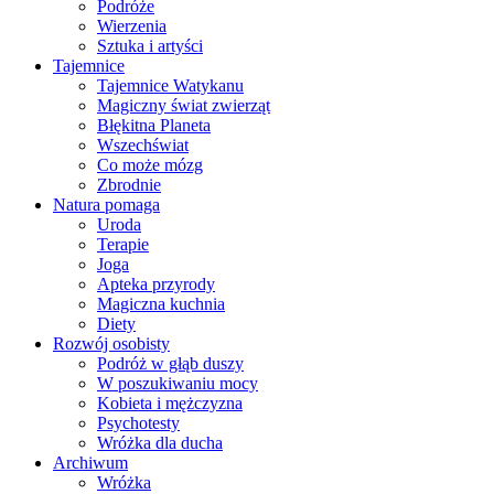
Podróże
Wierzenia
Sztuka i artyści
Tajemnice
Tajemnice Watykanu
Magiczny świat zwierząt
Błękitna Planeta
Wszechświat
Co może mózg
Zbrodnie
Natura pomaga
Uroda
Terapie
Joga
Apteka przyrody
Magiczna kuchnia
Diety
Rozwój osobisty
Podróż w głąb duszy
W poszukiwaniu mocy
Kobieta i mężczyzna
Psychotesty
Wróżka dla ducha
Archiwum
Wróżka