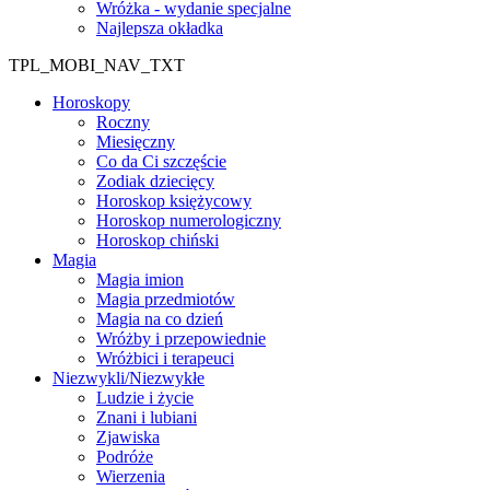
Wróżka - wydanie specjalne
Najlepsza okładka
TPL_MOBI_NAV_TXT
Horoskopy
Roczny
Miesięczny
Co da Ci szczęście
Zodiak dziecięcy
Horoskop księżycowy
Horoskop numerologiczny
Horoskop chiński
Magia
Magia imion
Magia przedmiotów
Magia na co dzień
Wróżby i przepowiednie
Wróżbici i terapeuci
Niezwykli/Niezwykłe
Ludzie i życie
Znani i lubiani
Zjawiska
Podróże
Wierzenia