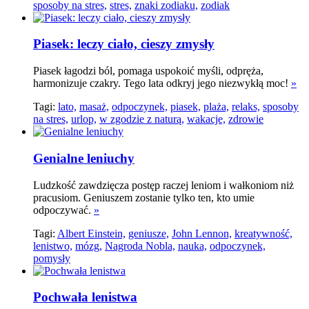
sposoby na stres,
stres,
znaki zodiaku,
zodiak
Piasek: leczy ciało, cieszy zmysły
Piasek łagodzi ból, pomaga uspokoić myśli, odpręża,
harmonizuje czakry. Tego lata odkryj jego niezwykłą moc!
»
Tagi:
lato,
masaż,
odpoczynek,
piasek,
plaża,
relaks,
sposoby
na stres,
urlop,
w zgodzie z naturą,
wakacje,
zdrowie
Genialne leniuchy
Ludzkość zawdzięcza postęp raczej leniom i wałkoniom niż
pracusiom. Geniuszem zostanie tylko ten, kto umie
odpoczywać.
»
Tagi:
Albert Einstein,
geniusze,
John Lennon,
kreatywność,
lenistwo,
mózg,
Nagroda Nobla,
nauka,
odpoczynek,
pomysły
Pochwała lenistwa