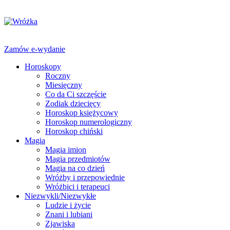
Zamów e-wydanie
Horoskopy
Roczny
Miesięczny
Co da Ci szczęście
Zodiak dziecięcy
Horoskop księżycowy
Horoskop numerologiczny
Horoskop chiński
Magia
Magia imion
Magia przedmiotów
Magia na co dzień
Wróżby i przepowiednie
Wróżbici i terapeuci
Niezwykli/Niezwykłe
Ludzie i życie
Znani i lubiani
Zjawiska