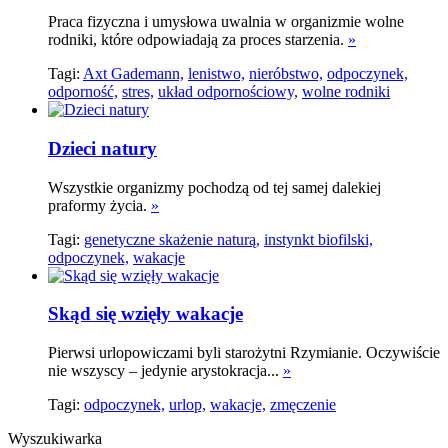
Praca fizyczna i umysłowa uwalnia w organizmie wolne
rodniki, które odpowiadają za proces starzenia.
»
Tagi:
Axt Gademann,
lenistwo,
nieróbstwo,
odpoczynek,
odporność,
stres,
układ odpornościowy,
wolne rodniki
Dzieci natury
Wszystkie organizmy pochodzą od tej samej dalekiej
praformy życia.
»
Tagi:
genetyczne skażenie naturą,
instynkt biofilski,
odpoczynek,
wakacje
Skąd się wzięły wakacje
Pierwsi urlopowiczami byli starożytni Rzymianie. Oczywiście
nie wszyscy – jedynie arystokracja...
»
Tagi:
odpoczynek,
urlop,
wakacje,
zmęczenie
Wyszukiwarka