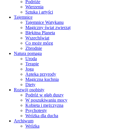
Podróże
Wierzenia
Sztuka i artyści
Tajemnice
Tajemnice Watykanu
Magiczny świat zwierząt
Błękitna Planeta
Wszechświat
Co może mózg
Zbrodnie
Natura pomaga
Uroda
Terapie
Joga
Apteka przyrody
Magiczna kuchnia
Diety
Rozwój osobisty
Podróż w głąb duszy
W poszukiwaniu mocy
Kobieta i mężczyzna
Psychotesty
Wróżka dla ducha
Archiwum
Wróżka