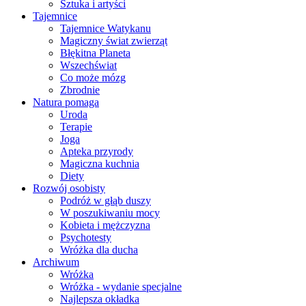
Sztuka i artyści
Tajemnice
Tajemnice Watykanu
Magiczny świat zwierząt
Błękitna Planeta
Wszechświat
Co może mózg
Zbrodnie
Natura pomaga
Uroda
Terapie
Joga
Apteka przyrody
Magiczna kuchnia
Diety
Rozwój osobisty
Podróż w głąb duszy
W poszukiwaniu mocy
Kobieta i mężczyzna
Psychotesty
Wróżka dla ducha
Archiwum
Wróżka
Wróżka - wydanie specjalne
Najlepsza okładka