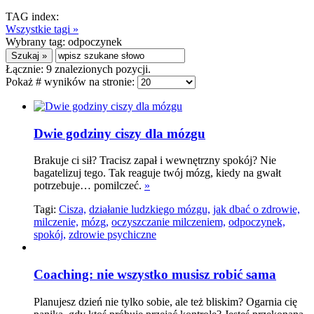
TAG index:
Wszystkie tagi »
Wybrany tag:
odpoczynek
Łącznie:
9
znalezionych pozycji.
Pokaż # wyników na stronie:
Dwie godziny ciszy dla mózgu
Brakuje ci sił? Tracisz zapał i wewnętrzny spokój? Nie
bagatelizuj tego. Tak reaguje twój mózg, kiedy na gwałt
potrzebuje… pomilczeć.
»
Tagi:
Cisza,
działanie ludzkiego mózgu,
jak dbać o zdrowie,
milczenie,
mózg,
oczyszczanie milczeniem,
odpoczynek,
spokój,
zdrowie psychiczne
Coaching: nie wszystko musisz robić sama
Planujesz dzień nie tylko sobie, ale też bliskim? Ogarnia cię