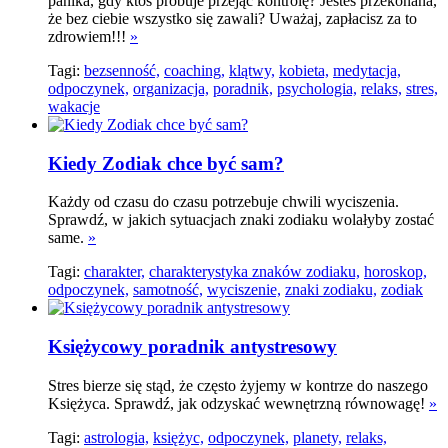
panika, gdy ktoś próbuje przejąć kontrolę? Jesteś przekonana,
że bez ciebie wszystko się zawali? Uważaj, zapłacisz za to
zdrowiem!!!
»
Tagi:
bezsenność,
coaching,
klątwy,
kobieta,
medytacja,
odpoczynek,
organizacja,
poradnik,
psychologia,
relaks,
stres,
wakacje
Kiedy Zodiak chce być ­­sam?
Każdy od czasu do czasu potrzebuje chwili wyciszenia.
Sprawdź, w jakich sytuacjach znaki zodiaku wolałyby zostać
same.
»
Tagi:
charakter,
charakterystyka znaków zodiaku,
horoskop,
odpoczynek,
samotność,
wyciszenie,
znaki zodiaku,
zodiak
Księżycowy poradnik antystresowy
Stres bierze się stąd, że często żyjemy w kontrze do naszego
Księżyca. Sprawdź, jak odzyskać wewnętrzną równowagę!
»
Tagi:
astrologia,
księżyc,
odpoczynek,
planety,
relaks,