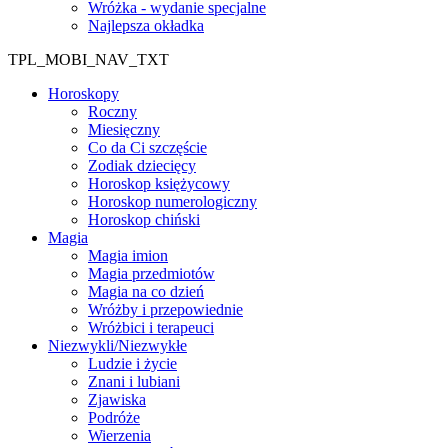
Wróżka - wydanie specjalne
Najlepsza okładka
TPL_MOBI_NAV_TXT
Horoskopy
Roczny
Miesięczny
Co da Ci szczęście
Zodiak dziecięcy
Horoskop księżycowy
Horoskop numerologiczny
Horoskop chiński
Magia
Magia imion
Magia przedmiotów
Magia na co dzień
Wróżby i przepowiednie
Wróżbici i terapeuci
Niezwykli/Niezwykłe
Ludzie i życie
Znani i lubiani
Zjawiska
Podróże
Wierzenia