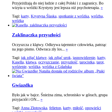
Przyjeżdżają do niej ludzie z całej Polski i z zagranicy. Bo
wizyta u wróżki Krystyny jest lepsza niż psychoterapia.
»
Tagi:
karty,
Krystyna Ślaska,
spotkanie z wróżką,
wróżba,
wróżka
Zaklinaczka przyszłości
Oczyszcza z klątwy. Odkrywa tajemnice człowieka, patrząc
na jego pismo. Odwraca zły los...
»
Tagi:
jak zdjąć klątwę,
jak zdjąć urok,
jasnowidzenie,
karty,
Kasella,
klątwa,
oczyszczanie,
przyszłość,
tarocistka,
tarot,
wróżenie,
wróżka,
wróżka z Gdańska
Gwiazdka
Było jak w bajce. Śnieżna zima, schronisko w górach, grupa
przyjaciół i ON...
»
Tagi:
Anna Złotowska,
felieton,
karty,
miłość,
opowieści