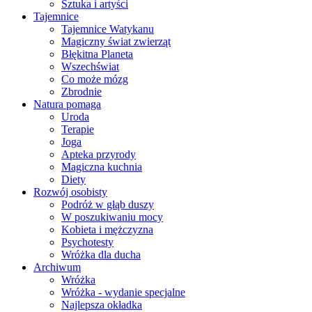
Sztuka i artyści
Tajemnice
Tajemnice Watykanu
Magiczny świat zwierząt
Błękitna Planeta
Wszechświat
Co może mózg
Zbrodnie
Natura pomaga
Uroda
Terapie
Joga
Apteka przyrody
Magiczna kuchnia
Diety
Rozwój osobisty
Podróż w głąb duszy
W poszukiwaniu mocy
Kobieta i mężczyzna
Psychotesty
Wróżka dla ducha
Archiwum
Wróżka
Wróżka - wydanie specjalne
Najlepsza okładka