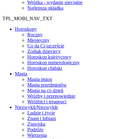
Wróżka - wydanie specjalne
Najlepsza okładka
TPL_MOBI_NAV_TXT
Horoskopy
Roczny
Miesięczny
Co da Ci szczęście
Zodiak dziecięcy
Horoskop księżycowy
Horoskop numerologiczny
Horoskop chiński
Magia
Magia imion
Magia przedmiotów
Magia na co dzień
Wróżby i przepowiednie
Wróżbici i terapeuci
Niezwykli/Niezwykłe
Ludzie i życie
Znani i lubiani
Zjawiska
Podróże
Wierzenia