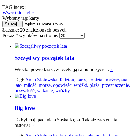
TAG index:
Wszystkie tagi »
Wybrany tag:
karty
Łącznie:
20
znalezionych pozycji.
Pokaż # wyników na stronie:
Szczęśliwy początek lata
Wróżka powiedziała, że czeka ją samotne życie...
»
Tagi:
Anna Złotowska,
felieton,
karty,
kobieta i mężczyzna,
lato,
miłość,
morze,
opowieści wróżki,
plaża,
przeznaczenie,
przyszłość,
wakacje,
wróżby
Big love
To był maj, pachniała Saska Kępa. Tak się zaczyna ta
historia!
»
Tagi:
Anna Złotowska,
bez,
dziecko,
felieton,
karty,
maj,