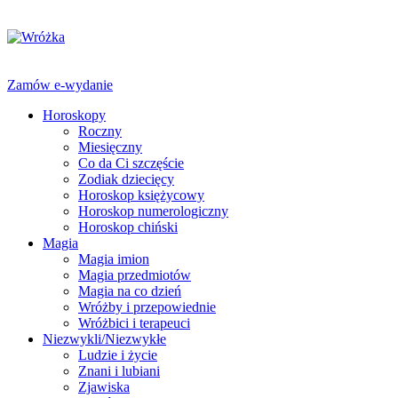
Zamów e-wydanie
Horoskopy
Roczny
Miesięczny
Co da Ci szczęście
Zodiak dziecięcy
Horoskop księżycowy
Horoskop numerologiczny
Horoskop chiński
Magia
Magia imion
Magia przedmiotów
Magia na co dzień
Wróżby i przepowiednie
Wróżbici i terapeuci
Niezwykli/Niezwykłe
Ludzie i życie
Znani i lubiani
Zjawiska