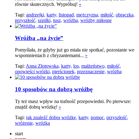
równie skutecznych. Wypróbuj!
»
Tagi:
andrzejki,
karty,
listopad,
mężczyzna,
miłość,
obrączka,
przyszłość,
szpilki,
tusz,
wróżba,
wróżby miłosne
Wróżba „na życie”
Pomyślała, że gdyby już go miała nie spotkać, pozostanie we
wspomnieniach z chryzantemami...
»
Tagi:
Anna Złotowska,
karty,
los,
małżeństwo,
miłość,
opowieści wróżki,
pierścionek,
przeznaczenie,
wróżba
10 sposobów na dobrą wróżbę
Ty też masz wpływ na trafność przepowiedni. Po pierwsze:
znajdź dobrą wróżkę!
»
Tagi:
jak znaleźć dobrą wróżkę,
karty,
pomoc,
przyszłość,
wróżenie,
wróżka
start