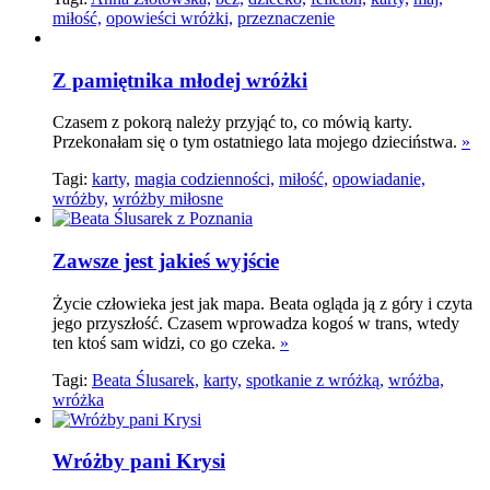
miłość,
opowieści wróżki,
przeznaczenie
Z pamiętnika młodej wróżki
Czasem z pokorą należy przyjąć to, co mówią karty.
Przekonałam się o tym ostatniego lata mojego dzieciństwa.
»
Tagi:
karty,
magia codzienności,
miłość,
opowiadanie,
wróżby,
wróżby miłosne
Zawsze jest jakieś wyjście
Życie człowieka jest jak mapa. Beata ogląda ją z góry i czyta
jego przyszłość. Czasem wprowadza kogoś w trans, wtedy
ten ktoś sam widzi, co go czeka.
»
Tagi:
Beata Ślusarek,
karty,
spotkanie z wróżką,
wróżba,
wróżka
Wróżby pani Krysi