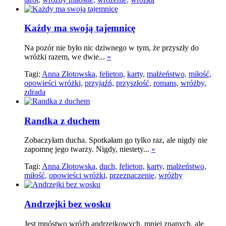
Każdy ma swoją tajemnicę
Na pozór nie było nic dziwnego w tym, że przyszły do
wróżki razem, we dwie...
»
Tagi:
Anna Złotowska,
felieton,
karty,
małżeństwo,
miłość,
opowieści wróżki,
przyjaźń,
przyszłość,
romans,
wróżby,
zdrada
Randka z duchem
Zobaczyłam ducha. Spotkałam go tylko raz, ale nigdy nie
zapomnę jego twarzy. Nigdy, niestety...
»
Tagi:
Anna Złotowska,
duch,
felieton,
karty,
małżeństwo,
miłość,
opowieści wróżki,
przeznaczenie,
wróżby
Andrzejki bez wosku
Jest mnóstwo wróżb andrzejkowych, mniej znanych, ale