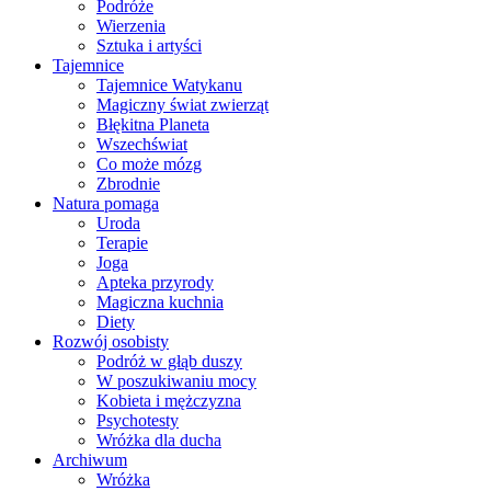
Podróże
Wierzenia
Sztuka i artyści
Tajemnice
Tajemnice Watykanu
Magiczny świat zwierząt
Błękitna Planeta
Wszechświat
Co może mózg
Zbrodnie
Natura pomaga
Uroda
Terapie
Joga
Apteka przyrody
Magiczna kuchnia
Diety
Rozwój osobisty
Podróż w głąb duszy
W poszukiwaniu mocy
Kobieta i mężczyzna
Psychotesty
Wróżka dla ducha
Archiwum
Wróżka