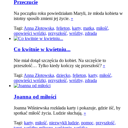
Przeczucie
Na początku roku powiedziałam Maryli, że młoda kobieta w
istotny sposób zmieni jej życie.
»
Tagi:
Anna Złotowska,
felieton,
karty,
matka,
miłość,
opowieści wróżki,
przyszłość,
wróżby,
zdrada
Co kwitnie w kwietniu...
Nie miał dotąd szczęścia do kobiet. Na szczęście to
przeszłość… Tylko kiedy kończy się przeszłość?
»
Tagi:
Anna Złotowska,
dziecko,
felieton,
karty,
miłość,
opowieści wróżki,
przyszłość,
wróżby,
zdrada
Joanna od miłości
Joanna Wiśniewska rozkłada karty i pokazuje, gdzie iść, by
spotkać miłość życia. Ludzie słuchają.
»
Tagi:
karty,
miłość,
niezwykli ludzie,
pomoc,
przyszłość,
tarot,
wróżby miłosne,
wróżenie,
wróżka