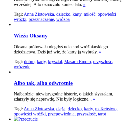
wcześniej. A to oznaczało koniec lata.
»
Tagi:
Anna Złotowska,
dziecko,
karty,
miłość,
opowieści
wróżki,
przeznaczenie,
wróżba
Wieża Oksany
Oksana próbowała niegdyś uciec od wróżbiarskiego
dziedzictwa. Dziś już wie, że karty ją wybrały.
»
Tagi:
dobro,
karty,
kryształ,
Masaru Emoto,
przyszłość,
wróżenie
Albo tak, albo odwrotnie
Najbardziej niewiarygodne historie, o jakich słyszałam,
zdarzyły się naprawdę. Nie były logiczne...
»
Tagi:
Anna Złotowska,
ciąża,
dziecko,
karty,
małżeństwo,
opowieści wróżki,
przepowiednia,
przyszłość,
tarot