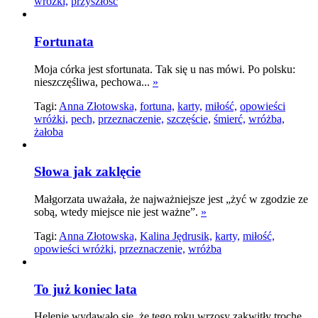
wróżki,
przyszłość
Fortunata
Moja córka jest sfortunata. Tak się u nas mówi. Po polsku:
nieszczęśliwa, pechowa...
»
Tagi:
Anna Złotowska,
fortuna,
karty,
miłość,
opowieści
wróżki,
pech,
przeznaczenie,
szczęście,
śmierć,
wróżba,
żałoba
Słowa jak zaklęcie
Małgorzata uważała, że najważniejsze jest „żyć w zgodzie ze
sobą, wtedy miejsce nie jest ważne”.
»
Tagi:
Anna Złotowska,
Kalina Jędrusik,
karty,
miłość,
opowieści wróżki,
przeznaczenie,
wróżba
To już koniec lata
Helenie wydawało się, że tego roku wrzosy zakwitły trochę