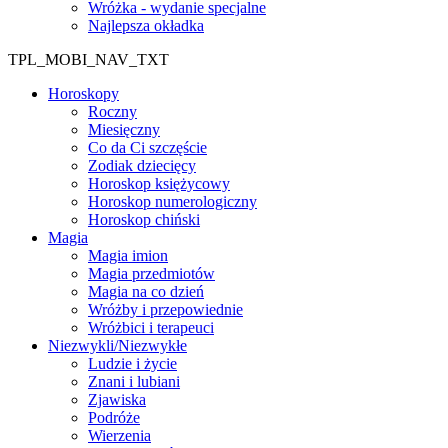
Wróżka - wydanie specjalne
Najlepsza okładka
TPL_MOBI_NAV_TXT
Horoskopy
Roczny
Miesięczny
Co da Ci szczęście
Zodiak dziecięcy
Horoskop księżycowy
Horoskop numerologiczny
Horoskop chiński
Magia
Magia imion
Magia przedmiotów
Magia na co dzień
Wróżby i przepowiednie
Wróżbici i terapeuci
Niezwykli/Niezwykłe
Ludzie i życie
Znani i lubiani
Zjawiska
Podróże
Wierzenia