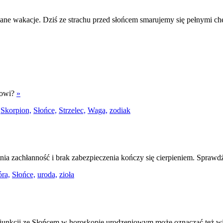
ane wakacje. Dziś ze strachu przed słońcem smarujemy się pełnymi che
lcowi?
»
Skorpion,
Słońce,
Strzelec,
Waga,
zodiak
ia zachłanność i brak zabezpieczenia kończy się cierpieniem. Sprawd
óra,
Słońce,
uroda,
zioła
iunkcji ze Słońcem w horoskopie urodzeniowym może oznaczać też wi