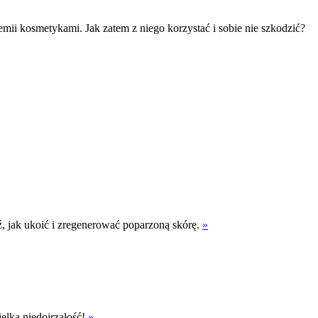
mii kosmetykami. Jak zatem z niego korzystać i sobie nie szkodzić?
ź, jak ukoić i zregenerować poparzoną skórę.
»
elką niedojrzałość!
»