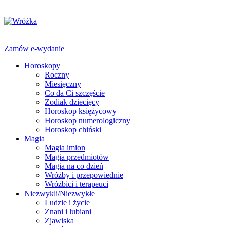
Zamów e-wydanie
Horoskopy
Roczny
Miesięczny
Co da Ci szczęście
Zodiak dziecięcy
Horoskop księżycowy
Horoskop numerologiczny
Horoskop chiński
Magia
Magia imion
Magia przedmiotów
Magia na co dzień
Wróżby i przepowiednie
Wróżbici i terapeuci
Niezwykli/Niezwykłe
Ludzie i życie
Znani i lubiani
Zjawiska