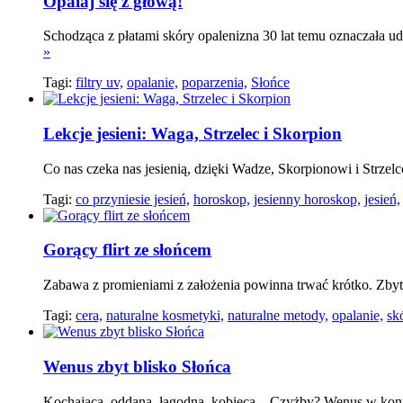
Opalaj się z głową!
Schodząca z płatami skóry opalenizna 30 lat temu oznaczała ud
»
Tagi:
filtry uv,
opalanie,
poparzenia,
Słońce
Lekcje jesieni: Waga, Strzelec i Skorpion
Co nas czeka nas jesienią, dzięki Wadze, Skorpionowi i Strze
Tagi:
co przyniesie jesień,
horoskop,
jesienny horoskop,
jesień,
Gorący flirt ze słońcem
Zabawa z promieniami z założenia powinna trwać krótko. Zbytn
Tagi:
cera,
naturalne kosmetyki,
naturalne metody,
opalanie,
sk
Wenus zbyt blisko Słońca
Kochająca, oddana, łagodna, kobieca... Czyżby? Wenus w kon