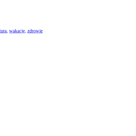
turą,
wakacje,
zdrowie