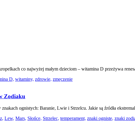
ropelkach co najwyżej małym dzieciom – witamina D przeżywa renesa
mina D,
witaminy,
zdrowie,
zmęczenie
ów Zodiaku
 w znakach ognistych: Baranie, Lwie i Strzelcu. Jakie są źródła ekstr
z,
Lew,
Mars,
Słońce,
Strzelec,
temperament,
znaki ogniste,
znaki zodi