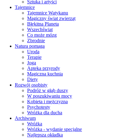
Sztuka i artyści
Tajemnice
Tajemnice Watykanu
Magiczny świat zwierząt
Błękitna Planeta
Wszechświat
Co może mózg
Zbrodnie
Natura pomaga
Uroda
Terapie
Joga
Apteka przyrody
Magiczna kuchnia
Diety
Rozwój osobisty
Podróż w głąb duszy
W poszukiwaniu mocy
Kobieta i mężczyzna
Psychotesty
Wróżka dla ducha
Archiwum
Wróżka
Wróżka - wydanie specjalne
Najlepsza okładka