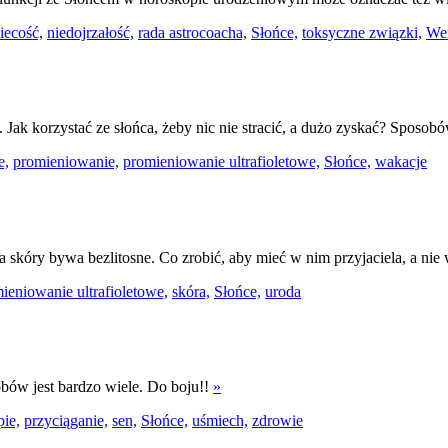
iecość,
niedojrzałość,
rada astrocoacha,
Słońce,
toksyczne związki,
We
. Jak korzystać ze słońca, żeby nic nie stracić, a dużo zyskać? Sposob
e,
promieniowanie,
promieniowanie ultrafioletowe,
Słońce,
wakacje
 skóry bywa bezlitosne. Co zrobić, aby mieć w nim przyjaciela, a ni
ieniowanie ultrafioletowe,
skóra,
Słońce,
uroda
bów jest bardzo wiele. Do boju!!
»
pie,
przyciąganie,
sen,
Słońce,
uśmiech,
zdrowie