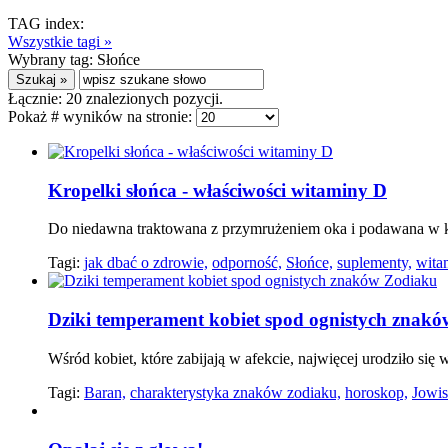
TAG index:
Wszystkie tagi »
Wybrany tag:
Słońce
Łącznie:
20
znalezionych pozycji.
Pokaż # wyników na stronie:
Kropelki słońca - właściwości witaminy D
Do niedawna traktowana z przymrużeniem oka i podawana w k
Tagi:
jak dbać o zdrowie,
odporność,
Słońce,
suplementy,
wita
Dziki temperament kobiet spod ognistych znak
Wśród kobiet, które zabijają w afekcie, najwięcej urodziło się
Tagi:
Baran,
charakterystyka znaków zodiaku,
horoskop,
Jowis