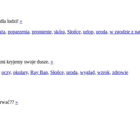
dla ludzi!
»
aża,
poparzenia,
promienie,
skóra,
Słońce,
urlop,
uroda,
w zgodzie z na
ami kryjemy swoje dusze.
»
,
oczy,
okulary,
Ray Ban,
Słońce,
uroda,
wygląd,
wzrok,
zdrowie
etrwać??
»