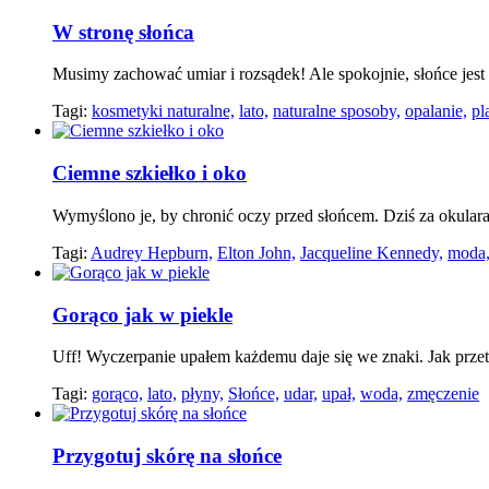
W stronę słońca
Musimy zachować umiar i rozsądek! Ale spokojnie, słońce jest 
Tagi:
kosmetyki naturalne,
lato,
naturalne sposoby,
opalanie,
pl
Ciemne szkiełko i oko
Wymyślono je, by chronić oczy przed słońcem. Dziś za okular
Tagi:
Audrey Hepburn,
Elton John,
Jacqueline Kennedy,
moda
Gorąco jak w piekle
Uff! Wyczerpanie upałem każdemu daje się we znaki. Jak prz
Tagi:
gorąco,
lato,
płyny,
Słońce,
udar,
upał,
woda,
zmęczenie
Przygotuj skórę na słońce