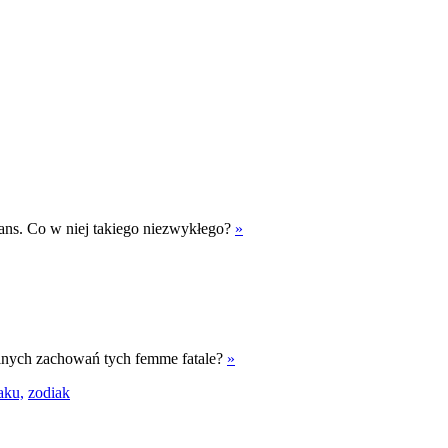
ns. Co w niej takiego niezwykłego?
»
emalnych zachowań tych femme fatale?
»
aku,
zodiak