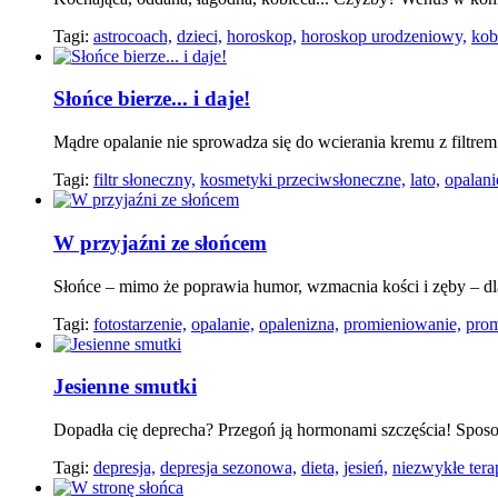
Tagi:
astrocoach,
dzieci,
horoskop,
horoskop urodzeniowy,
kob
Słońce bierze... i daje!
Mądre opalanie nie sprowadza się do wcierania kremu z filtrem
Tagi:
filtr słoneczny,
kosmetyki przeciwsłoneczne,
lato,
opalani
W przyjaźni ze słońcem
Słońce – mimo że poprawia humor, wzmacnia kości i zęby – dla
Tagi:
fotostarzenie,
opalanie,
opalenizna,
promieniowanie,
prom
Jesienne smutki
Dopadła cię deprecha? Przegoń ją hormonami szczęścia! Sposo
Tagi:
depresja,
depresja sezonowa,
dieta,
jesień,
niezwykłe tera