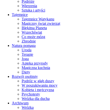
Podróże
Wierzenia
Sztuka i artyści
Tajemnice
Tajemnice Watykanu
Magiczny świat zwierząt
Błękitna Planeta
Wszechświat
Co może mózg
Zbrodnie
Natura pomaga
Uroda
Terapie
Joga
Apteka przyrody
Magiczna kuchnia
Diety
Rozwój osobisty
Podróż w głąb duszy
W poszukiwaniu mocy
Kobieta i mężczyzna
Psychotesty
Wróżka dla ducha
Archiwum
Wróżka