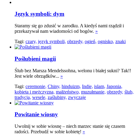
Język symboli: dym
Staramy się go zdusić w zarodku. A kiedyś nami rządził i
przekazywał nam wiadomości od bogów.
»
Tagi:
czary,
język symboli,
obrzędy,
ogień,
ognisko,
znaki
Poślubieni magii
Ślub bez Marsza Mendelssohna, welonu i białej sukni? Tak!!
Jest wiele obrządków...
»
Tagi:
ceremonie,
Chiny,
hinduizm,
Indie,
islam,
Japonia,
kobieta i mężczyzna,
małżeństwo,
muzułmanie,
obrzędy,
ślub,
tradycja,
wesele,
zaślubiny,
zwyczaje
Powitanie wiosny
Uwolnij w sobie wiosnę – niech marzec stanie się czasem
radości. Przebudź w sobie kobietę!
»