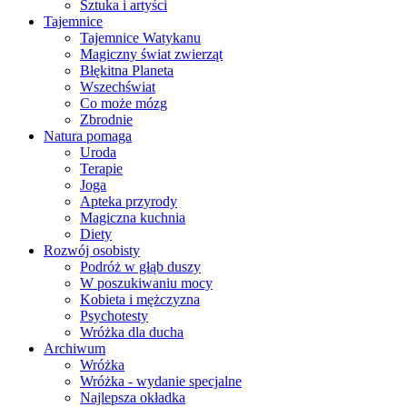
Sztuka i artyści
Tajemnice
Tajemnice Watykanu
Magiczny świat zwierząt
Błękitna Planeta
Wszechświat
Co może mózg
Zbrodnie
Natura pomaga
Uroda
Terapie
Joga
Apteka przyrody
Magiczna kuchnia
Diety
Rozwój osobisty
Podróż w głąb duszy
W poszukiwaniu mocy
Kobieta i mężczyzna
Psychotesty
Wróżka dla ducha
Archiwum
Wróżka
Wróżka - wydanie specjalne
Najlepsza okładka