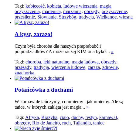
Tagi:
kobiecość,
kobieta,
ludowe wierzenia,
magia
oczyszczenia,
martenica,
marzanna,
obrzędy,
oczyszczenie,
przesilenie,
Słowianie,
Strzybóg,
tradycja,
Wielkanoc,
wiosna
A kysz, zarazo!
Czym była choroba dla naszych praprababć i
prapradziadków? A może raczej KIM ona była?...
»
Tagi:
choroba,
leki naturalne,
magia ludowa,
obrzędy,
przesądy,
tradycja,
wierzenia ludowe,
zaraza,
zdrowie,
znachorka
Potańcówka z duchami
W karnawale tańczymy, co umiemy i jak umiemy. Ale są
tańce, w których zaklęta jest magia...
»
Tagi:
Afryka,
Brazylia,
ciało,
duchy,
festyn,
karnawał,
obrzędy,
Rio de Janeiro,
ruch,
Tajlandia,
taniec