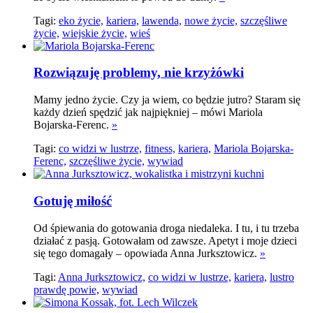
Tagi:
eko życie,
kariera,
lawenda,
nowe życie,
szczęśliwe
życie,
wiejskie życie,
wieś
Rozwiązuję problemy, nie krzyżówki
Mamy jedno życie. Czy ja wiem, co będzie jutro? Staram się
każdy dzień spędzić jak najpiękniej – mówi Mariola
Bojarska-Ferenc.
»
Tagi:
co widzi w lustrze,
fitness,
kariera,
Mariola Bojarska-
Ferenc,
szczęśliwe życie,
wywiad
Gotuję miłość
Od śpiewania do gotowania droga niedaleka. I tu, i tu trzeba
działać z pasją. Gotowałam od zawsze. Apetyt i moje dzieci
się tego domagały – opowiada Anna Jurksztowicz.
»
Tagi:
Anna Jurksztowicz,
co widzi w lustrze,
kariera,
lustro
prawdę powie,
wywiad