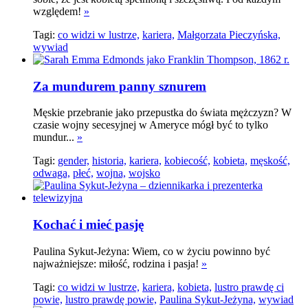
względem!
»
Tagi:
co widzi w lustrze,
kariera,
Małgorzata Pieczyńska,
wywiad
Za mundurem panny sznurem
Męskie przebranie jako przepustka do świata mężczyzn? W
czasie wojny secesyjnej w Ameryce mógł być to tylko
mundur...
»
Tagi:
gender,
historia,
kariera,
kobiecość,
kobieta,
męskość,
odwaga,
płeć,
wojna,
wojsko
Kochać i mieć pasję
Paulina Sykut-Jeżyna: Wiem, co w życiu powinno być
najważniejsze: miłość, rodzina i pasja!
»
Tagi:
co widzi w lustrze,
kariera,
kobieta,
lustro prawdę ci
powie,
lustro prawdę powie,
Paulina Sykut-Jeżyna,
wywiad