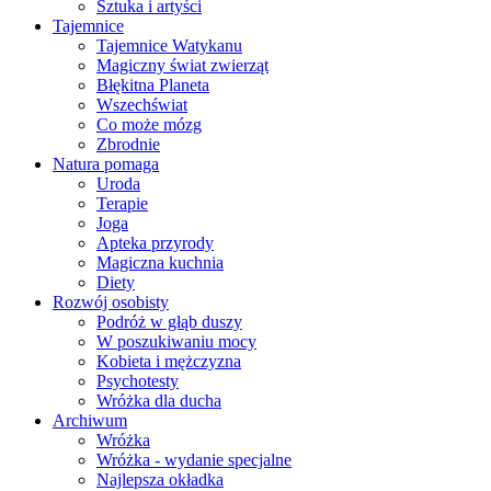
Sztuka i artyści
Tajemnice
Tajemnice Watykanu
Magiczny świat zwierząt
Błękitna Planeta
Wszechświat
Co może mózg
Zbrodnie
Natura pomaga
Uroda
Terapie
Joga
Apteka przyrody
Magiczna kuchnia
Diety
Rozwój osobisty
Podróż w głąb duszy
W poszukiwaniu mocy
Kobieta i mężczyzna
Psychotesty
Wróżka dla ducha
Archiwum
Wróżka
Wróżka - wydanie specjalne
Najlepsza okładka