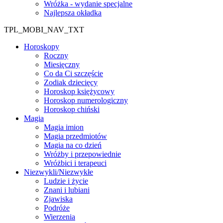
Wróżka - wydanie specjalne
Najlepsza okładka
TPL_MOBI_NAV_TXT
Horoskopy
Roczny
Miesięczny
Co da Ci szczęście
Zodiak dziecięcy
Horoskop księżycowy
Horoskop numerologiczny
Horoskop chiński
Magia
Magia imion
Magia przedmiotów
Magia na co dzień
Wróżby i przepowiednie
Wróżbici i terapeuci
Niezwykli/Niezwykłe
Ludzie i życie
Znani i lubiani
Zjawiska
Podróże
Wierzenia