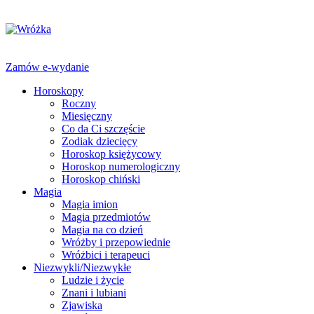
Zamów e-wydanie
Horoskopy
Roczny
Miesięczny
Co da Ci szczęście
Zodiak dziecięcy
Horoskop księżycowy
Horoskop numerologiczny
Horoskop chiński
Magia
Magia imion
Magia przedmiotów
Magia na co dzień
Wróżby i przepowiednie
Wróżbici i terapeuci
Niezwykli/Niezwykłe
Ludzie i życie
Znani i lubiani
Zjawiska