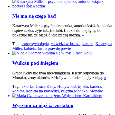
Nie ma się czego bać!
Katarzyna Miller – psychoterapeutka, autorka książek, poetka
i śpiewaczka, żyje tak, jak lubi. Ludzie do niej lgną, bo
pokazuje im, że błądzić jest rzeczą ludzką.
»
Tagi:
astropsychologia,
co widzi w lustrze,
kariera,
Katarzyna
Miller,
kobieta,
lustro prawdę powie
Wulkan pod śniegiem
Grace Kelly nie była niewiniątkiem. Kiedy odpłynęła do
Monako, żony aktorów z Hollywood odetchnęły z ulgą.
»
Tagi:
aktorka,
Grace Kelly,
Hollywood,
jej siła,
kariera,
kobieta,
kobieta na krawędzi,
księżna Monako,
Monako
Wyszłam za mąż i... zostałam