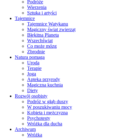
Podróże
Wierzenia
Sztuka i artyści
Tajemnice
Tajemnice Watykanu
Magiczny świat zwierząt
Błękitna Planeta
Wszechświat
Co może mózg
Zbrodnie
Natura pomaga
Uroda
Terapie
Joga
Apteka przyrody
Magiczna kuchnia
Diety
Rozwój osobisty
Podróż w głąb duszy
W poszukiwaniu mocy
Kobieta i mężczyzna
Psychotesty
Wróżka dla ducha
Archiwum
Wróżka