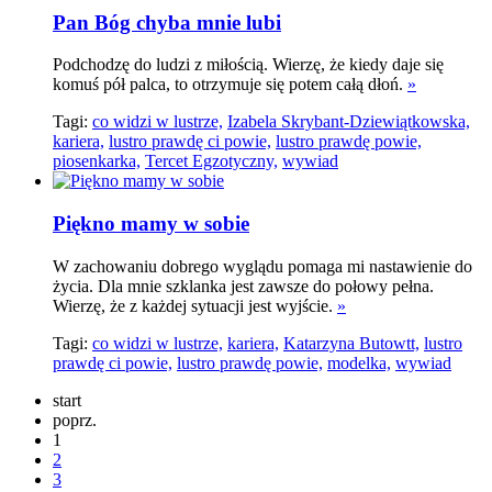
Pan Bóg chyba mnie lubi
Podchodzę do ludzi z miłością. Wierzę, że kiedy daje się
komuś pół palca, to otrzymuje się potem całą dłoń.
»
Tagi:
co widzi w lustrze,
Izabela Skrybant-Dziewiątkowska,
kariera,
lustro prawdę ci powie,
lustro prawdę powie,
piosenkarka,
Tercet Egzotyczny,
wywiad
Piękno mamy w sobie
W zachowaniu dobrego wyglądu pomaga mi nastawienie do
życia. Dla mnie szklanka jest zawsze do połowy pełna.
Wierzę, że z każdej sytuacji jest wyjście.
»
Tagi:
co widzi w lustrze,
kariera,
Katarzyna Butowtt,
lustro
prawdę ci powie,
lustro prawdę powie,
modelka,
wywiad
start
poprz.
1
2
3