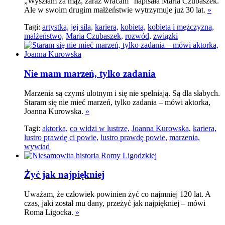
„Wyszłam za mąż, zaraz wracam" napisała Maria Czubaszek.
Ale w swoim drugim małżeństwie wytrzymuje już 30 lat.
»
Tagi:
artystka,
jej siła,
kariera,
kobieta,
kobieta i mężczyzna,
małżeństwo,
Maria Czubaszek,
rozwód,
związki
Nie mam marzeń, tylko zadania
Marzenia są czymś ulotnym i się nie spełniają. Są dla słabych.
Staram się nie mieć marzeń, tylko zadania – mówi aktorka,
Joanna Kurowska.
»
Tagi:
aktorka,
co widzi w lustrze,
Joanna Kurowska,
kariera,
lustro prawdę ci powie,
lustro prawdę powie,
marzenia,
wywiad
Żyć jak najpiękniej
Uważam, że człowiek powinien żyć co najmniej 120 lat. A
czas, jaki został mu dany, przeżyć jak najpiękniej – mówi
Roma Ligocka.
»