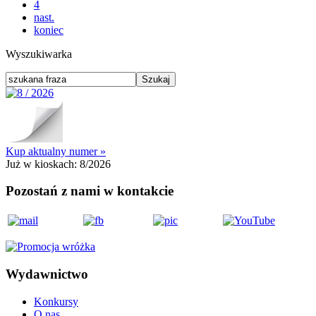
4
nast.
koniec
Wyszukiwarka
Kup aktualny numer »
Już w kioskach:
8/2026
Pozostań z nami w kontakcie
Wydawnictwo
Konkursy
O nas