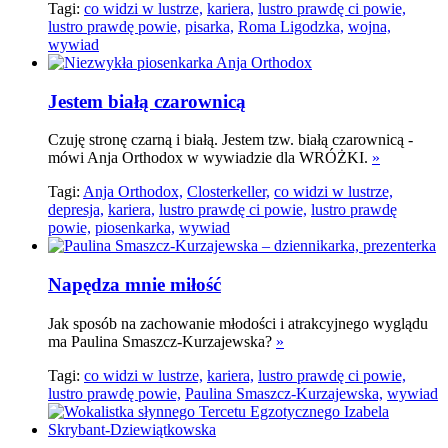
Tagi:
co widzi w lustrze,
kariera,
lustro prawdę ci powie,
lustro prawdę powie,
pisarka,
Roma Ligodzka,
wojna,
wywiad
Jestem białą czarownicą
Czuję stronę czarną i białą. Jestem tzw. białą czarownicą -
mówi Anja Orthodox w wywiadzie dla WRÓŻKI.
»
Tagi:
Anja Orthodox,
Closterkeller,
co widzi w lustrze,
depresja,
kariera,
lustro prawdę ci powie,
lustro prawdę
powie,
piosenkarka,
wywiad
Napędza mnie miłość
Jak sposób na zachowanie młodości i atrakcyjnego wyglądu
ma Paulina Smaszcz-Kurzajewska?
»
Tagi:
co widzi w lustrze,
kariera,
lustro prawdę ci powie,
lustro prawdę powie,
Paulina Smaszcz-Kurzajewska,
wywiad