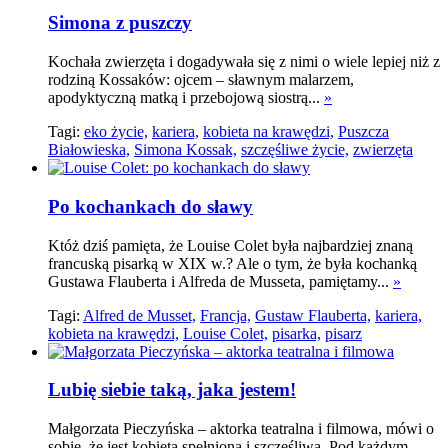
Simona z puszczy
Kochała zwierzęta i dogadywała się z nimi o wiele lepiej niż z
rodziną Kossaków: ojcem – sławnym malarzem,
apodyktyczną matką i przebojową siostrą...
»
Tagi:
eko życie,
kariera,
kobieta na krawędzi,
Puszcza
Białowieska,
Simona Kossak,
szczęśliwe życie,
zwierzęta
Po kochankach do sławy
Któż dziś pamięta, że Louise Colet była najbardziej znaną
francuską pisarką w XIX w.? Ale o tym, ­­że była kochanką
Gustawa Flauberta i Alfreda de Musseta, pamiętamy...
»
Tagi:
Alfred de Musset,
Francja,
Gustaw Flauberta,
kariera,
kobieta na krawędzi,
Louise Colet,
pisarka,
pisarz
Lubię siebie taką, jaka jestem!
Małgorzata Pieczyńska – aktorka teatralna i filmowa, mówi o
sobie, że jest kobietą spełnioną i szczęśliwą. Pod każdym