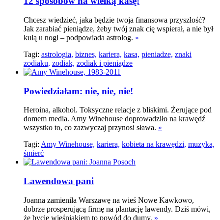
12 sposobów na wielką kasę!
Chcesz wiedzieć, jaka będzie twoja finansowa przyszłość?
Jak zarabiać pieniądze, żeby twój znak cię wspierał, a nie był
kulą u nogi – podpowiada astrolog.
»
Tagi:
astrologia,
biznes,
kariera,
kasa,
pieniadze,
znaki
zodiaku,
zodiak,
zodiak i pieniądze
Powiedziałam: nie, nie, nie!
Heroina, alkohol. Toksyczne relacje z bliskimi. Żerujące pod
domem media. Amy Winehouse doprowadziło na krawędź
wszystko to, co zazwyczaj przynosi sława.
»
Tagi:
Amy Winehouse,
kariera,
kobieta na krawędzi,
muzyka,
śmierć
Lawendowa pani
Joanna zamieniła Warszawę na wieś Nowe Kawkowo,
dobrze prosperującą firmę na plantację lawendy. Dziś mówi,
że bycie wieśniakiem to powód do dumy.
»