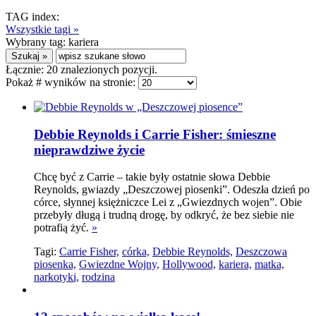
TAG index:
Wszystkie tagi »
Wybrany tag:
kariera
Łącznie:
20
znalezionych pozycji.
Pokaż # wyników na stronie:
Debbie Reynolds i Carrie Fisher: śmieszne
nieprawdziwe życie
Chcę być z Carrie – takie były ostatnie słowa Debbie
Reynolds, gwiazdy „Deszczowej piosenki”. Odeszła dzień po
córce, słynnej księżniczce Lei z „Gwiezdnych wojen”. Obie
przebyły długą i trudną drogę, by odkryć, że bez siebie nie
potrafią żyć.
»
Tagi:
Carrie Fisher,
córka,
Debbie Reynolds,
Deszczowa
piosenka,
Gwiezdne Wojny,
Hollywood,
kariera,
matka,
narkotyki,
rodzina