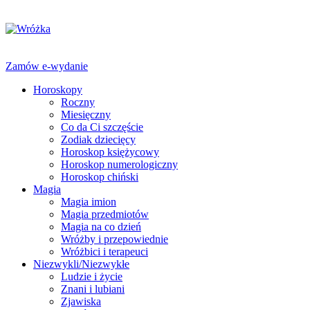
Zamów e-wydanie
Horoskopy
Roczny
Miesięczny
Co da Ci szczęście
Zodiak dziecięcy
Horoskop księżycowy
Horoskop numerologiczny
Horoskop chiński
Magia
Magia imion
Magia przedmiotów
Magia na co dzień
Wróżby i przepowiednie
Wróżbici i terapeuci
Niezwykli/Niezwykłe
Ludzie i życie
Znani i lubiani
Zjawiska