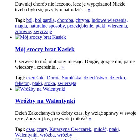
Dawniej chorób nie leczono, lecz je wypędzano! Nieźle
trzeba było się przy tym natrudzić…
»
Tagi:
ból,
ból gardła,
choroba,
chrypa,
ludowe wierzenia,
magia,
naturalne sposoby,
przeziębienie,
ptaki,
wierzenia,
zdrowie,
zwyczaje
Mój sroczy brat Kasiek
Czerwiec to mój ulubiony miesiąc. Długie, gorące dni, parne
wieczory i czereśnie…
»
Tagi:
czereśnie,
Dorota Sumińska,
dzieciństwo,
dziecko,
felieton,
ptaki,
sroka,
zwierzęta
Wróżby na Walentynki
Dzień Zakochanych to dobry czas, by wziąć sprawy w swoje
ręce. Zaczaruj los, przywołaj miłość!
»
Tagi:
czar,
czary,
Katarzyna Owczarek,
miłość,
ptaki,
Walentynki,
wróżba,
wróżby