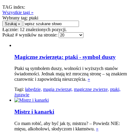
TAG index:
Wszystkie tagi »
Wybrany tag:
ptaki
Łącznie:
12
znalezionych pozycji.
Pokaż # wyników na stronie:
Magiczne zwierzęta: ptaki - symbol duszy
Ptaki są symbolem duszy, wolności i wyższych stanów
świadomości. Jednak mają też mroczną stronę – są znakiem
czarownic i zapowiedzią nieszczęścia.
»
Tagi:
łabędzie,
magia zwierząt,
magiczne zwierzę,
ptaki,
żurawie
Mistrz i kanarki
Co mam robić, aby być jak ty, mistrzu? – Powiedz NIE:
mięsu, alkoholowi, słodyczom i kłamstwu.
»