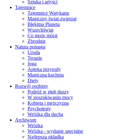
Sztuka i artyści
Tajemnice
Tajemnice Watykanu
Magiczny świat zwierząt
Błękitna Planeta
Wszechświat
Co może mózg
Zbrodnie
Natura pomaga
Uroda
Terapie
Joga
Apteka przyrody
Magiczna kuchnia
Diety
Rozwój osobisty
Podróż w głąb duszy
W poszukiwaniu mocy
Kobieta i mężczyzna
Psychotesty
Wróżka dla ducha
Archiwum
Wróżka
Wróżka - wydanie specjalne
Najlepsza okładka