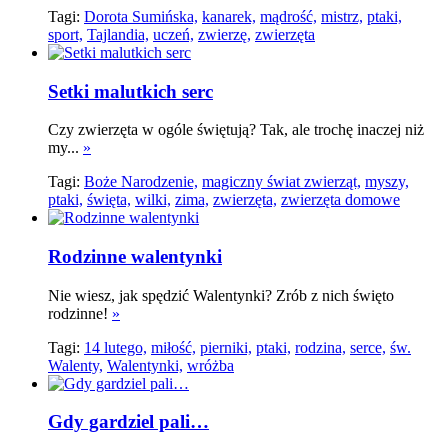
Tagi:
Dorota Sumińska,
kanarek,
mądrość,
mistrz,
ptaki,
sport,
Tajlandia,
uczeń,
zwierzę,
zwierzęta
Setki malutkich serc
Czy zwierzęta w ogóle świętują? Tak, ale trochę inaczej niż
my...
»
Tagi:
Boże Narodzenie,
magiczny świat zwierząt,
myszy,
ptaki,
święta,
wilki,
zima,
zwierzęta,
zwierzęta domowe
Rodzinne walentynki
Nie wiesz, jak spędzić Walentynki? Zrób z nich święto
rodzinne!
»
Tagi:
14 lutego,
miłość,
pierniki,
ptaki,
rodzina,
serce,
św.
Walenty,
Walentynki,
wróżba
Gdy gardziel pali…