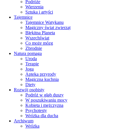
Podróże
Wierzenia
Sztuka i artyści
Tajemnice
Tajemnice Watykanu
Magiczny świat zwierząt
Błękitna Planeta
Wszechświat
Co może mózg
Zbrodnie
Natura pomaga
Uroda
Terapie
Joga
Apteka przyrody
Magiczna kuchnia
Diety
Rozwój osobisty
Podróż w głąb duszy
W poszukiwaniu mocy
Kobieta i mężczyzna
Psychotesty
Wróżka dla ducha
Archiwum
Wróżka