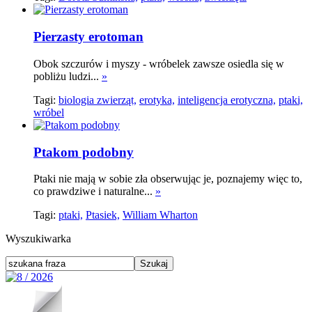
Pierzasty erotoman
Obok szczurów i myszy - wróbelek zawsze osiedla się w
pobliżu ludzi...
»
Tagi:
biologia zwierząt,
erotyka,
inteligencja erotyczna,
ptaki,
wróbel
Ptakom podobny
Ptaki nie mają w sobie zła obserwując je, poznajemy więc to,
co prawdziwe i naturalne...
»
Tagi:
ptaki,
Ptasiek,
William Wharton
Wyszukiwarka