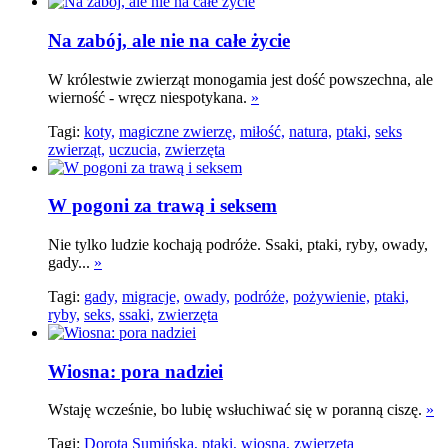
Na zabój, ale nie na całe życie
W królestwie zwierząt monogamia jest dość powszechna, ale
wierność - wręcz niespotykana.
»
Tagi:
koty,
magiczne zwierzę,
miłość,
natura,
ptaki,
seks
zwierząt,
uczucia,
zwierzęta
W pogoni za trawą i seksem
Nie tylko ludzie kochają podróże. Ssaki, ptaki, ryby, owady,
gady...
»
Tagi:
gady,
migracje,
owady,
podróże,
pożywienie,
ptaki,
ryby,
seks,
ssaki,
zwierzęta
Wiosna: pora nadziei
Wstaję wcześnie, bo lubię wsłuchiwać się w poranną ciszę.
»
Tagi:
Dorota Sumińska,
ptaki,
wiosna,
zwierzęta