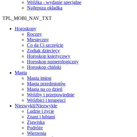
Wróżka - wydanie specjalne
Najlepsza okładka
TPL_MOBI_NAV_TXT
Horoskopy
Roczny
Miesięczny
Co da Ci szczęście
Zodiak dziecięcy
Horoskop księżycowy
Horoskop numerologiczny
Horoskop chiński
Magia
Magia imion
Magia przedmiotów
Magia na co dzień
Wróżby i przepowiednie
Wróżbici i terapeuci
Niezwykli/Niezwykłe
Ludzie i życie
Znani i lubiani
Zjawiska
Podróże
Wierzenia