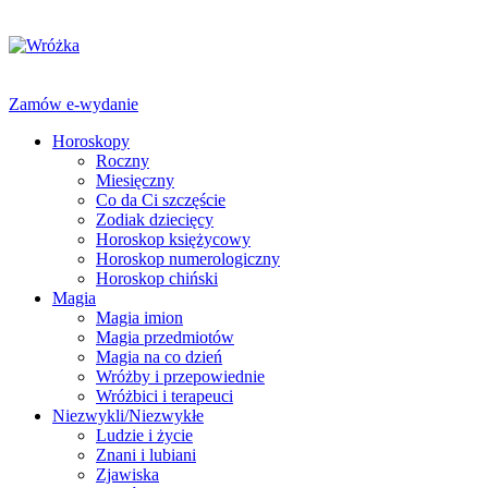
Zamów e-wydanie
Horoskopy
Roczny
Miesięczny
Co da Ci szczęście
Zodiak dziecięcy
Horoskop księżycowy
Horoskop numerologiczny
Horoskop chiński
Magia
Magia imion
Magia przedmiotów
Magia na co dzień
Wróżby i przepowiednie
Wróżbici i terapeuci
Niezwykli/Niezwykłe
Ludzie i życie
Znani i lubiani
Zjawiska