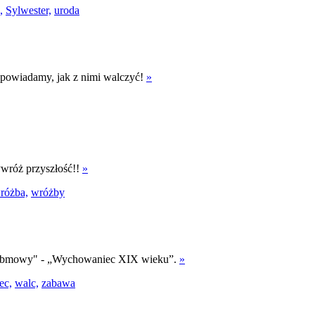
,
Sylwester,
uroda
odpowiadamy, jak z nimi walczyć!
»
ywróż przyszłość!!
»
różba,
wróżby
nia obmowy" - „Wychowaniec XIX wieku”.
»
ec,
walc,
zabawa