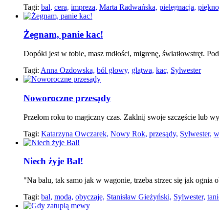
Tagi:
bal,
cera,
impreza,
Marta Radwańska,
pielęgnacja,
piękno
Żegnam, panie kac!
Dopóki jest w tobie, masz mdłości, migrenę, światłowstręt. P
Tagi:
Anna Ozdowska,
ból głowy,
glątwa,
kac,
Sylwester
Noworoczne przesądy
Przełom roku to magiczny czas. Zaklnij swoje szczęście lub w
Tagi:
Katarzyna Owczarek,
Nowy Rok,
przesądy,
Sylwester,
w
Niech żyje Bal!
"Na balu, tak samo jak w wagonie, trzeba strzec się jak og
Tagi:
bal,
moda,
obyczaje,
Stanisław Gieżyński,
Sylwester,
tani