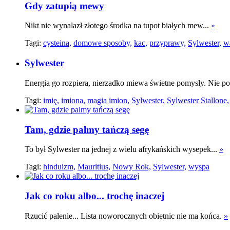
Gdy zatupią mewy
Nikt nie wynalazł złotego środka na tupot białych mew...
»
Tagi:
cysteina,
domowe sposoby,
kac,
przyprawy,
Sylwester,
w
Sylwester
Energia go rozpiera, nierzadko miewa świetne pomysły. Nie po
Tagi:
imię,
imiona,
magia imion,
Sylwester,
Sylwester Stallone,
Tam, gdzie palmy tańczą segę
To był Sylwester na jednej z wielu afrykańskich wysepek...
»
Tagi:
hinduizm,
Mauritius,
Nowy Rok,
Sylwester,
wyspa
Jak co roku albo... trochę inaczej
Rzucić palenie... Lista noworocznych obietnic nie ma końca.
»