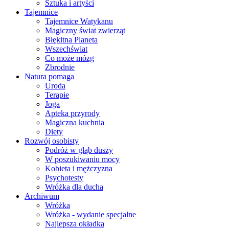
Sztuka i artyści
Tajemnice
Tajemnice Watykanu
Magiczny świat zwierząt
Błękitna Planeta
Wszechświat
Co może mózg
Zbrodnie
Natura pomaga
Uroda
Terapie
Joga
Apteka przyrody
Magiczna kuchnia
Diety
Rozwój osobisty
Podróż w głąb duszy
W poszukiwaniu mocy
Kobieta i mężczyzna
Psychotesty
Wróżka dla ducha
Archiwum
Wróżka
Wróżka - wydanie specjalne
Najlepsza okładka