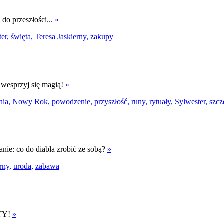
o przeszłości...
»
er,
święta,
Teresa Jaskierny,
zakupy
– wesprzyj się magią!
»
ia,
Nowy Rok,
powodzenie,
przyszłość,
runy,
rytuały,
Sylwester,
szcz
tanie: co do diabła zrobić ze sobą?
»
rny,
uroda,
zabawa
 TY!
»