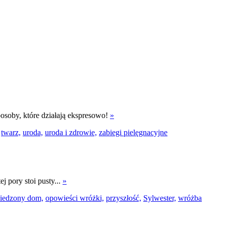
osoby, które działają ekspresowo!
»
twarz,
uroda,
uroda i zdrowie,
zabiegi pielęgnacyjne
 pory stoi pusty...
»
iedzony dom,
opowieści wróżki,
przyszłość,
Sylwester,
wróżba