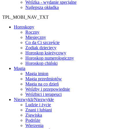
Wróżka - wydanie specjalne
Najlepsza okładka
TPL_MOBI_NAV_TXT
Horoskopy
Roczny
Miesięczny
Co da Ci szczęście
Zodiak dziecięcy
Horoskop księżycowy
Horoskop numerologiczny
Horoskop chiński
Magia
Magia imion
Magia przedmiotów
Magia na co dzień
Wróżby i przepowiednie
Wróżbici i terapeuci
Niezwykli/Niezwykłe
Ludzie i życie
Znani i lubiani
Zjawiska
Podróże
Wierzenia