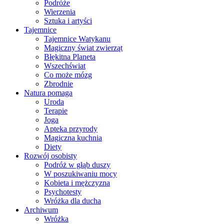
Podróże
Wierzenia
Sztuka i artyści
Tajemnice
Tajemnice Watykanu
Magiczny świat zwierząt
Błękitna Planeta
Wszechświat
Co może mózg
Zbrodnie
Natura pomaga
Uroda
Terapie
Joga
Apteka przyrody
Magiczna kuchnia
Diety
Rozwój osobisty
Podróż w głąb duszy
W poszukiwaniu mocy
Kobieta i mężczyzna
Psychotesty
Wróżka dla ducha
Archiwum
Wróżka