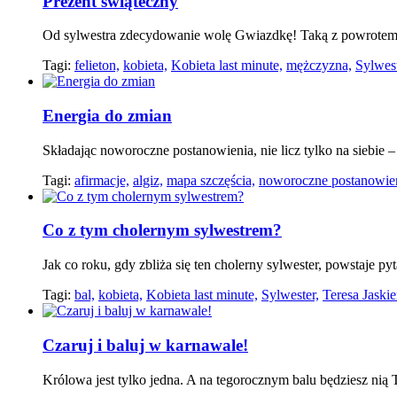
Prezent świąteczny
Od sylwestra zdecydowanie wolę Gwiazdkę! Taką z powrotem d
Tagi:
felieton,
kobieta,
Kobieta last minute,
mężczyzna,
Sylwest
Energia do zmian
Składając noworoczne postanowienia, nie licz tylko na siebie 
Tagi:
afirmacje,
algiz,
mapa szczęścia,
noworoczne postanowien
Co z tym cholernym sylwestrem?
Jak co roku, gdy zbliża się ten cholerny sylwester, powstaje py
Tagi:
bal,
kobieta,
Kobieta last minute,
Sylwester,
Teresa Jaskie
Czaruj i baluj w karnawale!
Królowa jest tylko jedna. A na tegorocznym balu będziesz nią