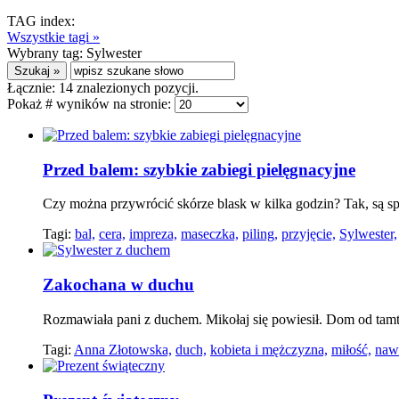
TAG index:
Wszystkie tagi »
Wybrany tag:
Sylwester
Łącznie:
14
znalezionych pozycji.
Pokaż # wyników na stronie:
Przed balem: szybkie zabiegi pielęgnacyjne
Czy można przywrócić skórze blask w kilka godzin? Tak, są sp
Tagi:
bal,
cera,
impreza,
maseczka,
piling,
przyjęcie,
Sylwester,
Zakochana w duchu
Rozmawiała pani z duchem. Mikołaj się powiesił. Dom od tamtej
Tagi:
Anna Złotowska,
duch,
kobieta i mężczyzna,
miłość,
naw