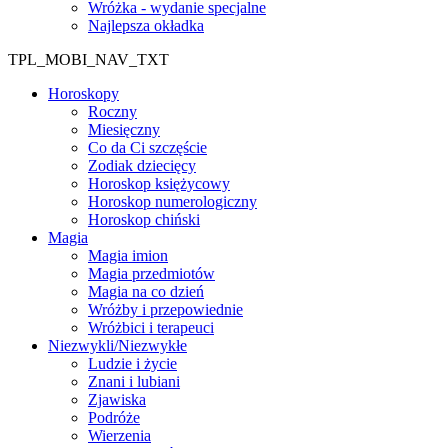
Wróżka - wydanie specjalne
Najlepsza okładka
TPL_MOBI_NAV_TXT
Horoskopy
Roczny
Miesięczny
Co da Ci szczęście
Zodiak dziecięcy
Horoskop księżycowy
Horoskop numerologiczny
Horoskop chiński
Magia
Magia imion
Magia przedmiotów
Magia na co dzień
Wróżby i przepowiednie
Wróżbici i terapeuci
Niezwykli/Niezwykłe
Ludzie i życie
Znani i lubiani
Zjawiska
Podróże
Wierzenia