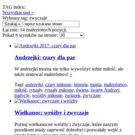
TAG index:
Wszystkie tagi »
Wybrany tag:
zwyczaje
Łącznie:
14
znalezionych pozycji.
Pokaż # wyników na stronie:
Andrzejki: czary dla par
W andrzejki można nie tylko wywróżyć sobie miłość, ale
także uratować małżeństwo!
»
Tagi:
andrzejki,
czary miłosne,
historia,
magia,
małżeństwo,
miłość,
rytuały,
rytuały miłosne,
święta,
święty Andrzej,
tradycje,
wróżby miłosne,
związek,
zwyczaje
Wielkanoc: wróżby i zwyczaje
Poznaj wielkanocne wróżby i zwyczaje, które naszym
przodkom miały zapewnić dobrobyt i pozwalały wejść z