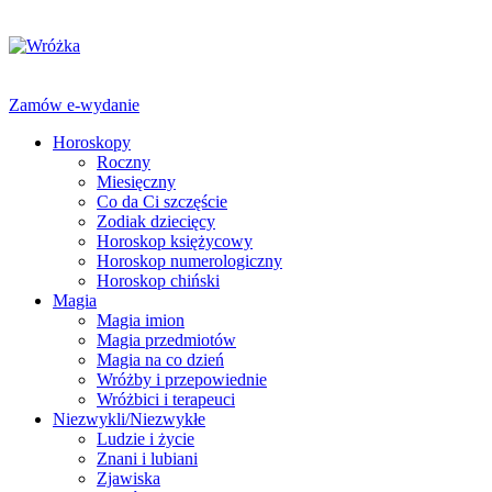
Zamów e-wydanie
Horoskopy
Roczny
Miesięczny
Co da Ci szczęście
Zodiak dziecięcy
Horoskop księżycowy
Horoskop numerologiczny
Horoskop chiński
Magia
Magia imion
Magia przedmiotów
Magia na co dzień
Wróżby i przepowiednie
Wróżbici i terapeuci
Niezwykli/Niezwykłe
Ludzie i życie
Znani i lubiani
Zjawiska