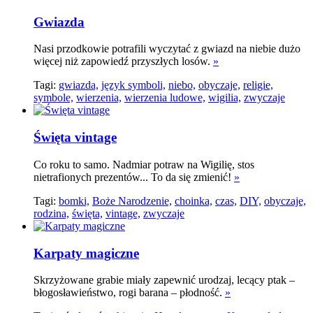
Gwiazda
Nasi przodkowie potrafili wyczytać z gwiazd na niebie dużo
więcej niż zapowiedź przyszłych losów.
»
Tagi:
gwiazda,
język symboli,
niebo,
obyczaje,
religie,
symbole,
wierzenia,
wierzenia ludowe,
wigilia,
zwyczaje
Święta vintage
Co roku to samo. Nadmiar potraw na Wigilię, stos
nietrafionych prezentów... To da się zmienić!
»
Tagi:
bomki,
Boże Narodzenie,
choinka,
czas,
DIY,
obyczaje,
rodzina,
święta,
vintage,
zwyczaje
Karpaty magiczne
Skrzyżowane grabie miały zapewnić urodzaj, lecący ptak –
błogosławieństwo, rogi barana – płodność.
»