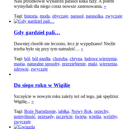
Nasi przodkowie wynaleźli parasol kilka razy. A potem
wymyślali dla niego coraz nowsze zastosowania.
»
Tagi:
historia,
moda,
obyczaje,
parasol,
parasolka,
zwyczaje
Gdy gardziel pali…
Dawniej chorób nie leczono, lecz je wypędzano! Nieźle
trzeba było się przy tym natrudzić…
»
Tagi:
ból,
ból gardła,
choroba,
chrypa,
ludowe wierzenia,
magia,
naturalne sposoby,
przeziębienie,
ptaki,
wierzenia,
zdrowie,
zwyczaje
Do siego roku w Wigilię
Szczęście w nowym roku zależy też od tego, jak spędzisz
Wigilię...
»
Tagi:
Boże Narodzenie,
jabłka,
Nowy Rok,
orzechy,
pomyślność,
przesądy,
szczęście,
święta,
wigilia,
wróżby,
zwyczaje