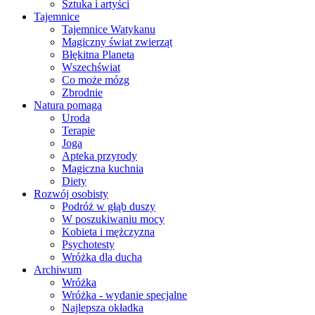
Sztuka i artyści
Tajemnice
Tajemnice Watykanu
Magiczny świat zwierząt
Błękitna Planeta
Wszechświat
Co może mózg
Zbrodnie
Natura pomaga
Uroda
Terapie
Joga
Apteka przyrody
Magiczna kuchnia
Diety
Rozwój osobisty
Podróż w głąb duszy
W poszukiwaniu mocy
Kobieta i mężczyzna
Psychotesty
Wróżka dla ducha
Archiwum
Wróżka
Wróżka - wydanie specjalne
Najlepsza okładka