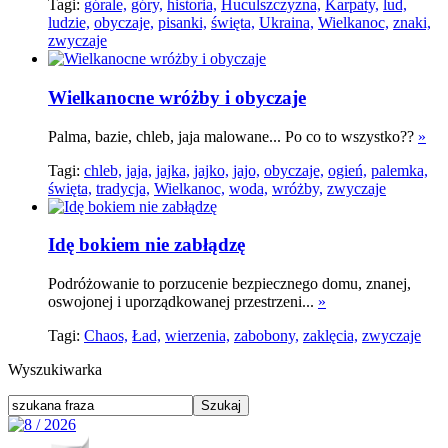
Tagi:
górale,
góry,
historia,
Huculszczyzna,
Karpaty,
lud,
ludzie,
obyczaje,
pisanki,
święta,
Ukraina,
Wielkanoc,
znaki,
zwyczaje
Wielkanocne wróżby i obyczaje
Palma, bazie, chleb, jaja malowane... Po co to wszystko??
»
Tagi:
chleb,
jaja,
jajka,
jajko,
jajo,
obyczaje,
ogień,
palemka,
święta,
tradycja,
Wielkanoc,
woda,
wróżby,
zwyczaje
Idę bokiem nie zabłądzę
Podróżowanie to porzucenie bezpiecznego domu, znanej,
oswojonej i uporządkowanej przestrzeni...
»
Tagi:
Chaos,
Ład,
wierzenia,
zabobony,
zaklęcia,
zwyczaje
Wyszukiwarka