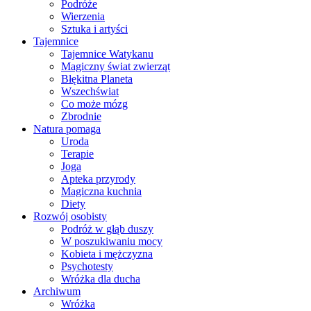
Podróże
Wierzenia
Sztuka i artyści
Tajemnice
Tajemnice Watykanu
Magiczny świat zwierząt
Błękitna Planeta
Wszechświat
Co może mózg
Zbrodnie
Natura pomaga
Uroda
Terapie
Joga
Apteka przyrody
Magiczna kuchnia
Diety
Rozwój osobisty
Podróż w głąb duszy
W poszukiwaniu mocy
Kobieta i mężczyzna
Psychotesty
Wróżka dla ducha
Archiwum
Wróżka