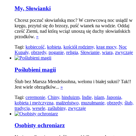
My, Słowianki
Chcesz poczuć słowiańską moc? W czerwcową noc usiądź w
kręgu, przytul się do brzozy, puść wianek na wodzie. Oddaj
cześć Ziemi, nad którą wciąż unoszą się duchy słowiańskich
przodków.
»
Tagi:
kobiecość,
kobieta,
kościół rodzimy,
krąg mocy,
Noc
Kupały,
obrzędy,
poganie,
religia,
Słowianie,
wiara,
zwyczaje
Poślubieni magii
Ślub bez Marsza Mendelssohna, welonu i białej sukni? Tak!!
Jest wiele obrządków...
»
Tagi:
ceremonie,
Chiny,
hinduizm,
Indie,
islam,
Japonia,
kobieta i mężczyzna,
małżeństwo,
muzułmanie,
obrzędy,
ślub,
tradycja,
wesele,
zaślubiny,
zwyczaje
Osobisty ochroniarz