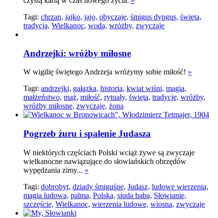
czystą kartą w czas nowego życia.
»
Tagi:
chrzan,
jajko,
jajo,
obyczaje,
śmigus dyngus,
święta,
tradycja,
Wielkanoc,
woda,
wróżby,
zwyczaje
Andrzejki: wróżby miłosne
W wigilię świętego Andrzeja wróżymy sobie miłość!
»
Tagi:
andrzejki,
gałązka,
historia,
kwiat wiśni,
magia,
małżeństwo,
mąż,
miłość,
rytuały,
święta,
tradycje,
wróżby,
wróżby miłosne,
zwyczaje,
żona
Pogrzeb żuru i spalenie Judasza
W niektórych częściach Polski wciąż żywe są zwyczaje
wielkanocne nawiązujące do słowiańskich obrzędów
wypędzania zimy...
»
Tagi:
dobrobyt,
dziady śmiguśne,
Judasz,
ludowe wierzenia,
magia ludowa,
palma,
Polska,
siuda baba,
Słowianie,
szczęście,
Wielkanoc,
wierzenia ludowe,
wiosna,
zwyczaje