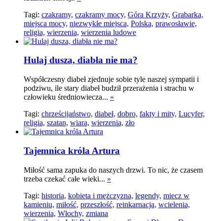
Tagi:
czakramy,
czakramy mocy,
Góra Krzyży,
Grabarka,
miejsca mocy,
niezwykłe miejsca,
Polska,
prawosławie,
religia,
wierzenia,
wierzenia ludowe
Hulaj dusza, diabła nie ma?
Współczesny diabeł zjednuje sobie tyle naszej sympatii i
podziwu, ile stary diabeł budził przerażenia i strachu w
człowieku średniowiecza...
»
Tagi:
chrześcijaństwo,
diabeł,
dobro,
fakty i mity,
Lucyfer,
religia,
szatan,
wiara,
wierzenia,
zło
Tajemnica króla Artura
Miłość sama zapuka do naszych drzwi. To nic, że czasem
trzeba czekać całe wieki...
»
Tagi:
historia,
kobieta i mężczyzna,
legendy,
miecz w
kamieniu,
miłość,
przeszłość,
reinkarnacja,
wcielenia,
wierzenia,
Włochy,
zmiana