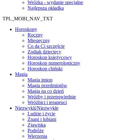
Wróżka - wydanie specjalne
Najlepsza okładka
TPL_MOBI_NAV_TXT
Horoskopy
Roczny
Miesięczny
Co da Ci szczęście
Zodiak dziecięcy
Horoskop księżycowy
Horoskop numerologiczny
Horoskop chiński
Magia
Magia imion
Magia przedmiotów
Magia na co dzień
Wróżby i przepowiednie
Wróżbici i terapeuci
Niezwykli/Niezwykłe
Ludzie i życie
Znani i lubiani
Zjawiska
Podróże
Wierzenia