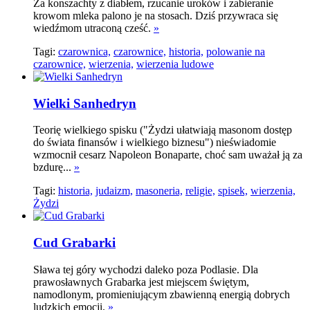
Za konszachty z diabłem, rzucanie uroków i zabieranie
krowom mleka palono je na stosach. Dziś przywraca się
wiedźmom utraconą cześć.
»
Tagi:
czarownica,
czarownice,
historia,
polowanie na
czarownice,
wierzenia,
wierzenia ludowe
Wielki Sanhedryn
Teorię wielkiego spisku ("Żydzi ułatwiają masonom dostęp
do świata finansów i wielkiego biznesu") nieświadomie
wzmocnił cesarz Napoleon Bonaparte, choć sam uważał ją za
bzdurę...
»
Tagi:
historia,
judaizm,
masoneria,
religie,
spisek,
wierzenia,
Żydzi
Cud Grabarki
Sława tej góry wychodzi daleko poza Podlasie. Dla
prawosławnych Grabarka jest miejscem świętym,
namodlonym, promieniującym zbawienną energią dobrych
ludzkich emocji.
»