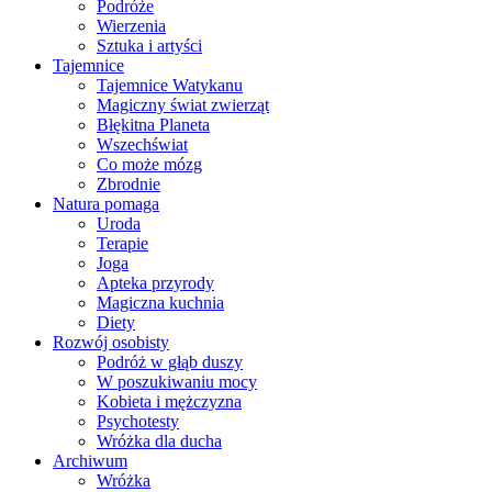
Podróże
Wierzenia
Sztuka i artyści
Tajemnice
Tajemnice Watykanu
Magiczny świat zwierząt
Błękitna Planeta
Wszechświat
Co może mózg
Zbrodnie
Natura pomaga
Uroda
Terapie
Joga
Apteka przyrody
Magiczna kuchnia
Diety
Rozwój osobisty
Podróż w głąb duszy
W poszukiwaniu mocy
Kobieta i mężczyzna
Psychotesty
Wróżka dla ducha
Archiwum
Wróżka