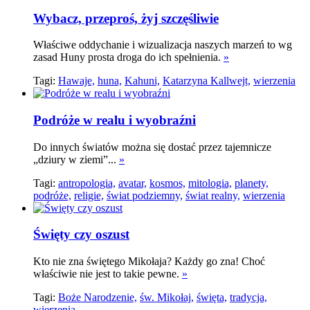
Wybacz, przeproś, żyj szczęśliwie
Właściwe oddychanie i wizualizacja naszych marzeń to wg
zasad Huny prosta droga do ich spełnienia.
»
Tagi:
Hawaje,
huna,
Kahuni,
Katarzyna Kallwejt,
wierzenia
Podróże w realu i wyobraźni
Do innych światów można się dostać przez tajemnicze
„dziury w ziemi”...
»
Tagi:
antropologia,
avatar,
kosmos,
mitologia,
planety,
podróże,
religie,
świat podziemny,
świat realny,
wierzenia
Święty czy oszust
Kto nie zna świętego Mikołaja? Każdy go zna! Choć
właściwie nie jest to takie pewne.
»
Tagi:
Boże Narodzenie,
św. Mikołaj,
święta,
tradycja,
wierzenia