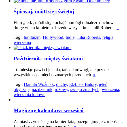
Śpiewaj, módl się i świętuj
Film „Jedz, módl się, kochaj" pomógł odnaleźć duchową
drogę wielu kobietom. Przede wszystkim... Julii Roberts.
»
Tagi:
hinduizm,
Hollywood,
Indie,
Julia Roberts,
religia,
wierzenia
Październik: między światami
To miesiąc pawia i jelenia, tańca i odwagi, ale przede
wszystkim - pamięci o zmarłych przodkach.
»
Tagi:
Danuta Woźniak,
duchy,
Elżbieta Batory,
jeleń,
obyczaje,
październik,
różowy,
święto zmarłych,
wierzenia,
wierzenia ludowe
Magiczny kalendarz: wrzesień
Zamiast zżymać się na koniec lata, pożegnajmy je z miłością.
Łabędź może nas tego nauczyć...
»