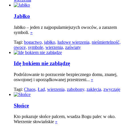
Jabłko
Jabłko – jeden z najpopularniejszych owoców, a zarazem
symboli.
»
Tagi:
bogactwo,
jabłko,
ludowe wierzenia,
nieśmiertelność,
owoce,
symbole,
wierzenia,
zaświaty
Idę bokiem nie zabłądzę
Podróżowanie to porzucenie bezpiecznego domu, znanej,
oswojonej i uporządkowanej przestrzeni...
»
Tagi:
Chaos,
Ład,
wierzenia,
zabobony,
zaklęcia,
zwyczaje
Słońce
Kto pokazuje słońce palcem, wsadza Bogu palec w oko.
Wierzenie słowiańskie
»