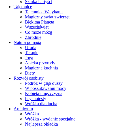
Sztuka i artyści
Tajemnice
Tajemnice Watykanu
Magiczny świat zwierząt
Błękitna Planeta
Wszechświat
Co może mózg
Zbrodnie
Natura pomaga
Uroda
Terapie
Joga
Apteka przyrody
Magiczna kuchnia
Diety
Rozwój osobisty
Podróż w głąb duszy
W poszukiwaniu mocy
Kobieta i mężczyzna
Psychotesty
Wróżka dla ducha
Archiwum
Wróżka
Wróżka - wydanie specjalne
Najlepsza okładka