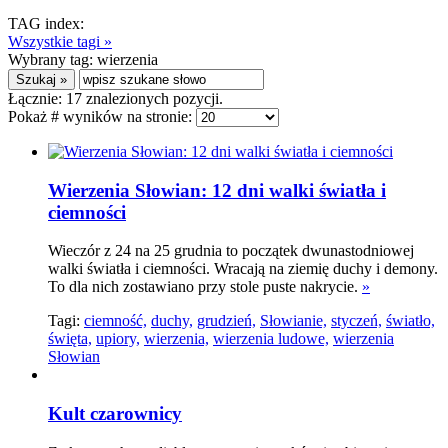
TAG index:
Wszystkie tagi »
Wybrany tag:
wierzenia
Łącznie:
17
znalezionych pozycji.
Pokaż # wyników na stronie:
Wierzenia Słowian: 12 dni walki światła i
ciemności
Wieczór z 24 na 25 grudnia to początek dwunastodniowej
walki światła i ciemności. Wracają na ziemię duchy i demony.
To dla nich zostawiano przy stole puste nakrycie.
»
Tagi:
ciemność,
duchy,
grudzień,
Słowianie,
styczeń,
światło,
święta,
upiory,
wierzenia,
wierzenia ludowe,
wierzenia
Słowian
Kult czarownicy