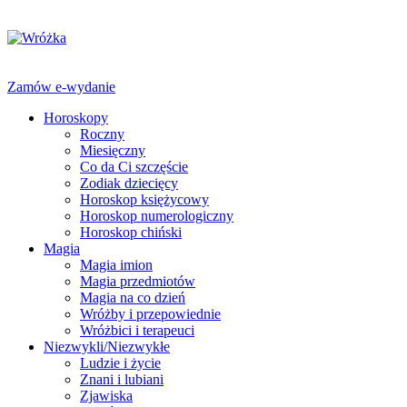
Zamów e-wydanie
Horoskopy
Roczny
Miesięczny
Co da Ci szczęście
Zodiak dziecięcy
Horoskop księżycowy
Horoskop numerologiczny
Horoskop chiński
Magia
Magia imion
Magia przedmiotów
Magia na co dzień
Wróżby i przepowiednie
Wróżbici i terapeuci
Niezwykli/Niezwykłe
Ludzie i życie
Znani i lubiani
Zjawiska