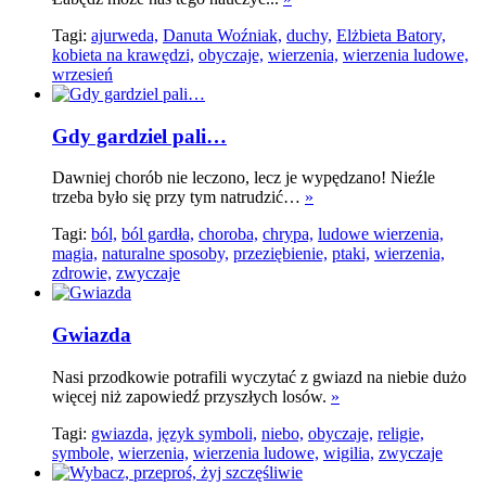
Tagi:
ajurweda,
Danuta Woźniak,
duchy,
Elżbieta Batory,
kobieta na krawędzi,
obyczaje,
wierzenia,
wierzenia ludowe,
wrzesień
Gdy gardziel pali…
Dawniej chorób nie leczono, lecz je wypędzano! Nieźle
trzeba było się przy tym natrudzić…
»
Tagi:
ból,
ból gardła,
choroba,
chrypa,
ludowe wierzenia,
magia,
naturalne sposoby,
przeziębienie,
ptaki,
wierzenia,
zdrowie,
zwyczaje
Gwiazda
Nasi przodkowie potrafili wyczytać z gwiazd na niebie dużo
więcej niż zapowiedź przyszłych losów.
»
Tagi:
gwiazda,
język symboli,
niebo,
obyczaje,
religie,
symbole,
wierzenia,
wierzenia ludowe,
wigilia,
zwyczaje