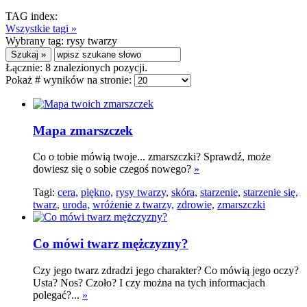
TAG index:
Wszystkie tagi »
Wybrany tag:
rysy twarzy
Łącznie:
8
znalezionych pozycji.
Pokaż # wyników na stronie:
Mapa zmarszczek
Co o tobie mówią twoje... zmarszczki? Sprawdź, może
dowiesz się o sobie czegoś nowego?
»
Tagi:
cera,
piękno,
rysy twarzy,
skóra,
starzenie,
starzenie się,
twarz,
uroda,
wróżenie z twarzy,
zdrowie,
zmarszczki
Co mówi twarz mężczyzny?
Czy jego twarz zdradzi jego charakter? Co mówią jego oczy?
Usta? Nos? Czoło? I czy można na tych informacjach
polegać?...
»