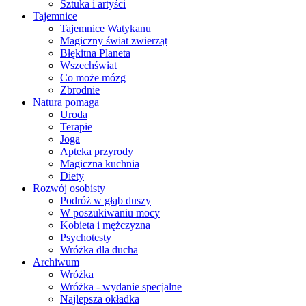
Sztuka i artyści
Tajemnice
Tajemnice Watykanu
Magiczny świat zwierząt
Błękitna Planeta
Wszechświat
Co może mózg
Zbrodnie
Natura pomaga
Uroda
Terapie
Joga
Apteka przyrody
Magiczna kuchnia
Diety
Rozwój osobisty
Podróż w głąb duszy
W poszukiwaniu mocy
Kobieta i mężczyzna
Psychotesty
Wróżka dla ducha
Archiwum
Wróżka
Wróżka - wydanie specjalne
Najlepsza okładka