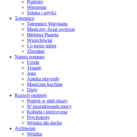
Podróże
Wierzenia
Sztuka i artyści
Tajemnice
Tajemnice Watykanu
Magiczny świat zwierząt
Błękitna Planeta
Wszechświat
Co może mózg
Zbrodnie
Natura pomaga
Uroda
Terapie
Joga
Apteka przyrody
Magiczna kuchnia
Diety
Rozwój osobisty
Podróż w głąb duszy
W poszukiwaniu mocy
Kobieta i mężczyzna
Psychotesty
Wróżka dla ducha
Archiwum
Wróżka