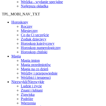
Wróżka - wydanie specjalne
Najlepsza okładka
TPL_MOBI_NAV_TXT
Horoskopy
Roczny
Miesięczny
Co da Ci szczęście
Zodiak dziecięcy
Horoskop księżycowy
Horoskop numerologiczny
Horoskop chiński
Magia
Magia imion
Magia przedmiotów
Magia na co dzień
Wróżby i przepowiednie
Wróżbici i terapeuci
Niezwykli/Niezwykłe
Ludzie i życie
Znani i lubiani
Zjawiska
Podróże
Wierzenia