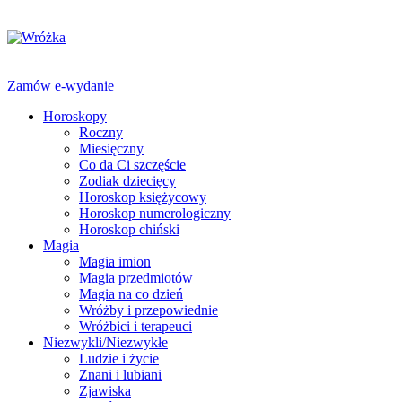
Zamów e-wydanie
Horoskopy
Roczny
Miesięczny
Co da Ci szczęście
Zodiak dziecięcy
Horoskop księżycowy
Horoskop numerologiczny
Horoskop chiński
Magia
Magia imion
Magia przedmiotów
Magia na co dzień
Wróżby i przepowiednie
Wróżbici i terapeuci
Niezwykli/Niezwykłe
Ludzie i życie
Znani i lubiani
Zjawiska