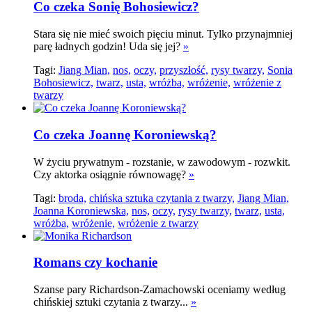
Co czeka Sonię Bohosiewicz?
Stara się nie mieć swoich pięciu minut. Tylko przynajmniej
parę ładnych godzin! Uda się jej?
»
Tagi:
Jiang Mian,
nos,
oczy,
przyszłość,
rysy twarzy,
Sonia
Bohosiewicz,
twarz,
usta,
wróżba,
wróżenie,
wróżenie z
twarzy
Co czeka Joannę Koroniewską?
W życiu prywatnym - rozstanie, w zawodowym - rozwkit.
Czy aktorka osiągnie równowagę?
»
Tagi:
broda,
chińska sztuka czytania z twarzy,
Jiang Mian,
Joanna Koroniewska,
nos,
oczy,
rysy twarzy,
twarz,
usta,
wróżba,
wróżenie,
wróżenie z twarzy
Romans czy kochanie
Szanse pary Richardson-Zamachowski oceniamy według
chińskiej sztuki czytania z twarzy...
»