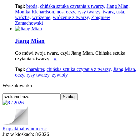
Tagi:
broda,
chińska sztuka czytania z twarzy,
Jiang Mian,
Monika Richardson,
nos,
oczy,
rysy twarzy,
twarz,
usta,
wróżba,
wróżenie,
wróżenie z twarzy,
Zbigniew
Zamachowski
Jiang Mian
Co mówi twoja twarz, czyli Jiang Mian. Chińska sztuka
czytania z twarzy...
»
Tagi:
charakter,
chińska sztuka czytania z twarzy,
Jiang Mian,
oczy,
rysy twarzy,
żywioły
Wyszukiwarka
Kup aktualny numer »
Już w kioskach:
8/2026