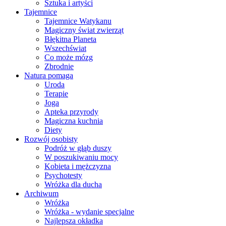
Sztuka i artyści
Tajemnice
Tajemnice Watykanu
Magiczny świat zwierząt
Błękitna Planeta
Wszechświat
Co może mózg
Zbrodnie
Natura pomaga
Uroda
Terapie
Joga
Apteka przyrody
Magiczna kuchnia
Diety
Rozwój osobisty
Podróż w głąb duszy
W poszukiwaniu mocy
Kobieta i mężczyzna
Psychotesty
Wróżka dla ducha
Archiwum
Wróżka
Wróżka - wydanie specjalne
Najlepsza okładka