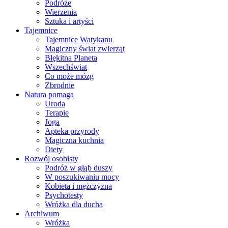
Podróże
Wierzenia
Sztuka i artyści
Tajemnice
Tajemnice Watykanu
Magiczny świat zwierząt
Błękitna Planeta
Wszechświat
Co może mózg
Zbrodnie
Natura pomaga
Uroda
Terapie
Joga
Apteka przyrody
Magiczna kuchnia
Diety
Rozwój osobisty
Podróż w głąb duszy
W poszukiwaniu mocy
Kobieta i mężczyzna
Psychotesty
Wróżka dla ducha
Archiwum
Wróżka