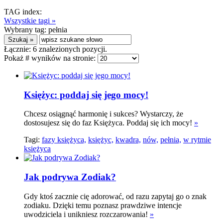
TAG index:
Wszystkie tagi »
Wybrany tag:
pełnia
Łącznie:
6
znalezionych pozycji.
Pokaż # wyników na stronie:
Księżyc: poddaj się jego mocy!
Chcesz osiągnąć harmonię i sukces? Wystarczy, że
dostosujesz się do faz Księżyca. Poddaj się ich mocy!
»
Tagi:
fazy księżyca,
księżyc,
kwadra,
nów,
pełnia,
w rytmie
księżyca
Jak podrywa Zodiak?
Gdy ktoś zacznie cię adorować, od razu zapytaj go o znak
zodiaku. Dzięki temu poznasz prawdziwe intencje
uwodziciela i unikniesz rozczarowania!
»