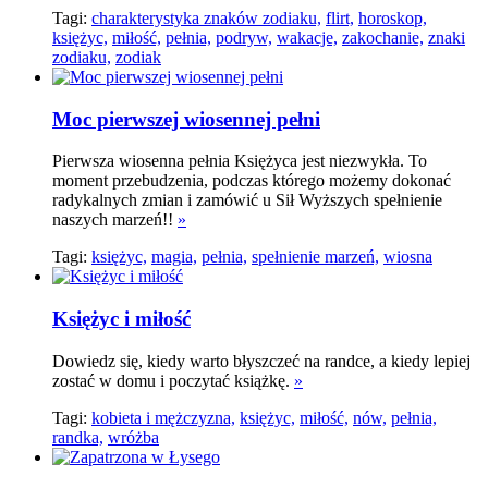
Tagi:
charakterystyka znaków zodiaku,
flirt,
horoskop,
księżyc,
miłość,
pełnia,
podryw,
wakacje,
zakochanie,
znaki
zodiaku,
zodiak
Moc pierwszej wiosennej pełni
Pierwsza wiosenna pełnia Księżyca jest niezwykła. To
moment przebudzenia, podczas którego możemy dokonać
radykalnych zmian i zamówić u Sił Wyższych spełnienie
naszych marzeń!!
»
Tagi:
księżyc,
magia,
pełnia,
spełnienie marzeń,
wiosna
Księżyc i miłość
Dowiedz się, kiedy warto błyszczeć na randce, a kiedy lepiej
zostać w domu i poczytać książkę.
»
Tagi:
kobieta i mężczyzna,
księżyc,
miłość,
nów,
pełnia,
randka,
wróżba