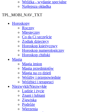
Wróżka - wydanie specjalne
Najlepsza okładka
TPL_MOBI_NAV_TXT
Horoskopy
Roczny
Miesięczny
Co da Ci szczęście
Zodiak dziecięcy
Horoskop księżycowy
Horoskop numerologiczny
Horoskop chiński
Magia
Magia imion
Magia przedmiotów
Magia na co dzień
Wróżby i przepowiednie
Wróżbici i terapeuci
Niezwykli/Niezwykłe
Ludzie i życie
Znani i lubiani
Zjawiska
Podróże
Wierzenia