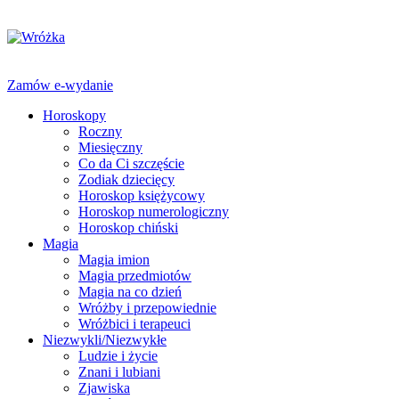
Zamów e-wydanie
Horoskopy
Roczny
Miesięczny
Co da Ci szczęście
Zodiak dziecięcy
Horoskop księżycowy
Horoskop numerologiczny
Horoskop chiński
Magia
Magia imion
Magia przedmiotów
Magia na co dzień
Wróżby i przepowiednie
Wróżbici i terapeuci
Niezwykli/Niezwykłe
Ludzie i życie
Znani i lubiani
Zjawiska