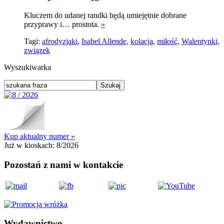
Kluczem do udanej randki będą umiejętnie dobrane
przyprawy i… prostota.
»
Tagi:
afrodyzjaki,
Isabel Allende,
kolacja,
miłość,
Walentynki,
związek
Wyszukiwarka
Kup aktualny numer »
Już w kioskach:
8/2026
Pozostań z nami w kontakcie
Wydawnictwo