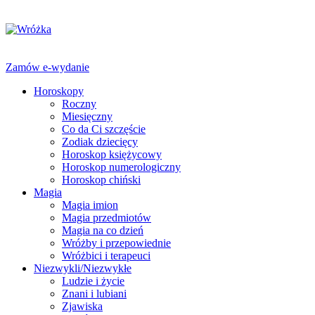
Zamów e-wydanie
Horoskopy
Roczny
Miesięczny
Co da Ci szczęście
Zodiak dziecięcy
Horoskop księżycowy
Horoskop numerologiczny
Horoskop chiński
Magia
Magia imion
Magia przedmiotów
Magia na co dzień
Wróżby i przepowiednie
Wróżbici i terapeuci
Niezwykli/Niezwykłe
Ludzie i życie
Znani i lubiani
Zjawiska