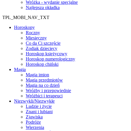
Wróżka - wydanie specjalne
Najlepsza okładka
TPL_MOBI_NAV_TXT
Horoskopy
Roczny
Miesięczny
Co da Ci szczęście
Zodiak dziecięcy
Horoskop księżycowy
Horoskop numerologiczny
Horoskop chiński
Magia
Magia imion
Magia przedmiotów
Magia na co dzień
Wróżby i przepowiednie
Wróżbici i terapeuci
Niezwykli/Niezwykłe
Ludzie i życie
Znani i lubiani
Zjawiska
Podróże
Wierzenia