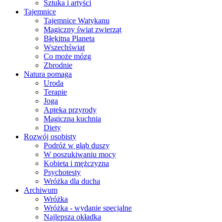
Sztuka i artyści
Tajemnice
Tajemnice Watykanu
Magiczny świat zwierząt
Błękitna Planeta
Wszechświat
Co może mózg
Zbrodnie
Natura pomaga
Uroda
Terapie
Joga
Apteka przyrody
Magiczna kuchnia
Diety
Rozwój osobisty
Podróż w głąb duszy
W poszukiwaniu mocy
Kobieta i mężczyzna
Psychotesty
Wróżka dla ducha
Archiwum
Wróżka
Wróżka - wydanie specjalne
Najlepsza okładka