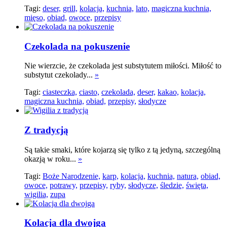
Tagi:
deser,
grill,
kolacja,
kuchnia,
lato,
magiczna kuchnia,
mięso,
obiad,
owoce,
przepisy
Czekolada na pokuszenie
Nie wierzcie, że czekolada jest substytutem miłości. Miłość to
substytut czekolady...
»
Tagi:
ciasteczka,
ciasto,
czekolada,
deser,
kakao,
kolacja,
magiczna kuchnia,
obiad,
przepisy,
słodycze
Z tradycją
Są takie smaki, które kojarzą się tylko z tą jedyną, szczególną
okazją w roku...
»
Tagi:
Boże Narodzenie,
karp,
kolacja,
kuchnia,
natura,
obiad,
owoce,
potrawy,
przepisy,
ryby,
słodycze,
śledzie,
święta,
wigilia,
zupa
Kolacja dla dwojga