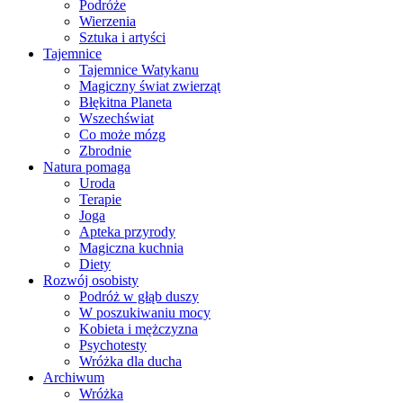
Podróże
Wierzenia
Sztuka i artyści
Tajemnice
Tajemnice Watykanu
Magiczny świat zwierząt
Błękitna Planeta
Wszechświat
Co może mózg
Zbrodnie
Natura pomaga
Uroda
Terapie
Joga
Apteka przyrody
Magiczna kuchnia
Diety
Rozwój osobisty
Podróż w głąb duszy
W poszukiwaniu mocy
Kobieta i mężczyzna
Psychotesty
Wróżka dla ducha
Archiwum
Wróżka