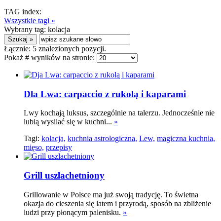
TAG index:
Wszystkie tagi »
Wybrany tag:
kolacja
Łącznie:
5
znalezionych pozycji.
Pokaż # wyników na stronie:
Dla Lwa: carpaccio z rukolą i kaparami
Lwy kochają luksus, szczególnie na talerzu. Jednocześnie nie
lubią wysilać się w kuchni...
»
Tagi:
kolacja,
kuchnia astrologiczna,
Lew,
magiczna kuchnia,
mięso,
przepisy
Grill uszlachetniony
Grillowanie w Polsce ma już swoją tradycję. To świetna
okazja do cieszenia się latem i przyrodą, sposób na zbliżenie
ludzi przy płonącym palenisku.
»