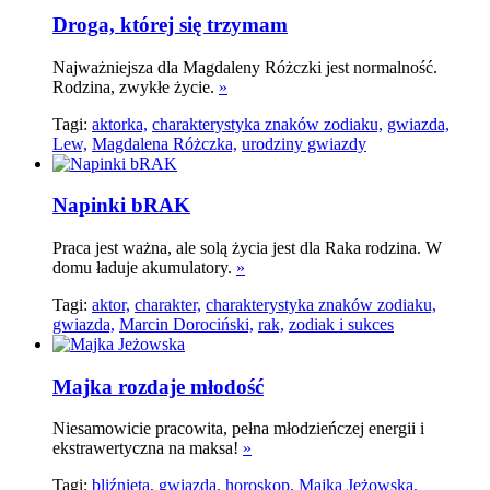
Droga, której się trzymam
Najważniejsza dla Magdaleny Różczki jest normalność.
Rodzina, zwykłe życie.
»
Tagi:
aktorka,
charakterystyka znaków zodiaku,
gwiazda,
Lew,
Magdalena Różczka,
urodziny gwiazdy
Napinki bRAK
Praca jest ważna, ale solą życia jest dla Raka rodzina. W
domu ładuje akumulatory.
»
Tagi:
aktor,
charakter,
charakterystyka znaków zodiaku,
gwiazda,
Marcin Dorociński,
rak,
zodiak i sukces
Majka rozdaje młodość
Niesamowicie pracowita, pełna młodzieńczej energii i
ekstrawertyczna na maksa!
»
Tagi:
bliźnięta,
gwiazda,
horoskop,
Majka Jeżowska,