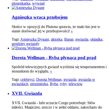
piosenkarka,
wywiad
Agnieszka wraca przebojem
Słońce w opozycji do Plutona sprawia, że mało kto jest w
stanie dorównać jej w przebojowości!
»
Tagi:
Agnieszka Dygant,
aktorka,
Baran,
gwiazda,
okładka,
urodziny gwiazdy
Dorota Wellman - Ryba płynąca pod prąd
Spośród telewizyjnych gwiazd wyróżnia się temperamentem i
stosunkiem do wyglądu.
»
Tagi:
celebryci,
Dorota Wellman,
gwiazda,
gwiazda w
gwiazdach,
prezenterka,
Ryba,
ryby,
telewizja
XVII. Gwiazda
XVII. Gwiazda - lubi uczucia Czego potrzebuje: Słów
miłości. Magiczny, uroczy i w pełni oddany, zakochany do