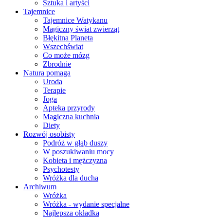
Sztuka i artyści
Tajemnice
Tajemnice Watykanu
Magiczny świat zwierząt
Błękitna Planeta
Wszechświat
Co może mózg
Zbrodnie
Natura pomaga
Uroda
Terapie
Joga
Apteka przyrody
Magiczna kuchnia
Diety
Rozwój osobisty
Podróż w głąb duszy
W poszukiwaniu mocy
Kobieta i mężczyzna
Psychotesty
Wróżka dla ducha
Archiwum
Wróżka
Wróżka - wydanie specjalne
Najlepsza okładka