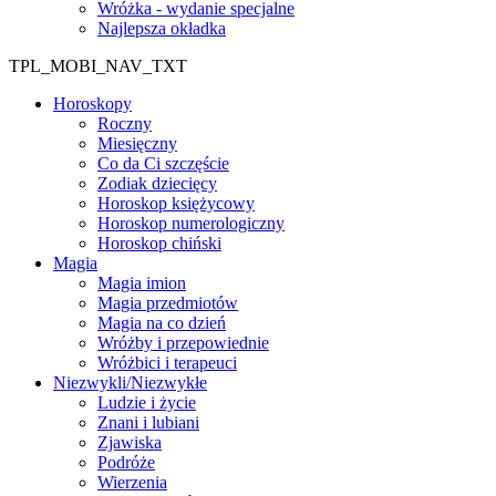
Wróżka - wydanie specjalne
Najlepsza okładka
TPL_MOBI_NAV_TXT
Horoskopy
Roczny
Miesięczny
Co da Ci szczęście
Zodiak dziecięcy
Horoskop księżycowy
Horoskop numerologiczny
Horoskop chiński
Magia
Magia imion
Magia przedmiotów
Magia na co dzień
Wróżby i przepowiednie
Wróżbici i terapeuci
Niezwykli/Niezwykłe
Ludzie i życie
Znani i lubiani
Zjawiska
Podróże
Wierzenia