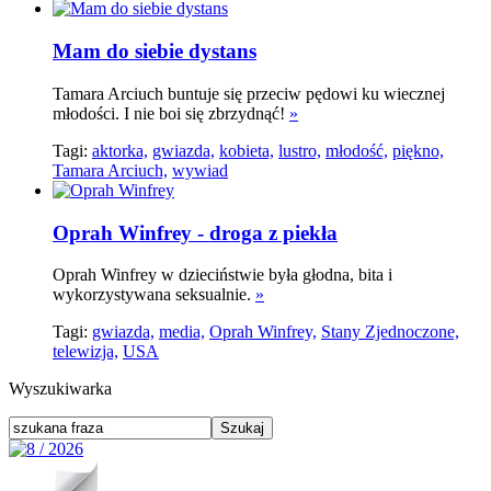
Mam do siebie dystans
Tamara Arciuch buntuje się przeciw pędowi ku wiecznej
młodości. I nie boi się zbrzydnąć!
»
Tagi:
aktorka,
gwiazda,
kobieta,
lustro,
młodość,
piękno,
Tamara Arciuch,
wywiad
Oprah Winfrey - droga z piekła
Oprah Winfrey w dzieciństwie była głodna, bita i
wykorzystywana seksualnie.
»
Tagi:
gwiazda,
media,
Oprah Winfrey,
Stany Zjednoczone,
telewizja,
USA
Wyszukiwarka