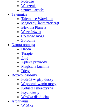
Podróże
Wierzenia
Sztuka i artyści
Tajemnice
Tajemnice Watykanu
Magiczny świat zwierząt
Błękitna Planeta
Wszechświat
Co może mózg
Zbrodnie
Natura pomaga
Uroda
Terapie
Joga
Apteka przyrody
Magiczna kuchnia
Diety
Rozwój osobisty
Podróż w głąb duszy
W poszukiwaniu mocy
Kobieta i mężczyzna
Psychotesty
Wróżka dla ducha
Archiwum
Wróżka