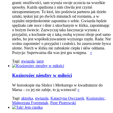
granic możliwości, sam wyraża swoje uczucia na wszelkie
sposoby. Każda spędzona z nim chwila jest czymś
niezapomnianym. To ktoś, kto podziwia partnera jak dzieło
sztuki, tęskni już po dwóch minutach od rozstania, a w
sypialni niejednokrotnie zapomina o sobie. Gwiazda będzie
spędzała całe noce i dnie z ukochanym w łóżku, zapominając
o bożym świecie. Zazwyczaj taka fascynacja wyrasta z
przyjaźni, a kochanie się z taką osobą wynosi oboje pod samo
niebo, bo jest współodczuwaniem wyższego rzędu. Rada: Nie
wolno zapomnieć o przyjaźni i czułości, bo zauroczenie bywa
ulotne. Niech w łóżku nie zabraknie ciepła i słów oddania.
Pozycja: Superważna dla was jest gra wstępna.
»
Tagi:
gwiazda,
tarot
Koziorożec nieufny w miłości
W horoskopie ma Słońce i Merkurego w kwadraturze do
Marsa – co jej nie zabije, to ją wzmocni!
»
Tagi:
aktorka,
gwiazda,
Katarzyna Owczarek,
Koziorożec,
Małgorzata Foremniak,
Piotr Piotrowski