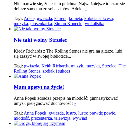
Nie martwię się, że jestem pulchna. Najważniejsze to czuć się
dobrze samemu ze sobą - mówi Adele.
»
Tagi:
Adele,
gwiazda,
kariera,
kobieta,
kobieta sukcesu,
muzyka,
piosenkarka,
Simon Konecki,
wokalistka
Nie taki wolny Strzelec
Kiedy Richards z The Rolling Stones nie gra na gitarze, lubi
się zaszyć w swojej bibliotece...
»
Tagi:
gwiazda,
Keith Richards,
muzyk,
muzyka,
Strzelec,
The
Rolling Stones,
zodiak i sukces
Mam apetyt na życie!
Anna Popek zdradza przepis na młodość: gimnastykować
umysł, pielęgnować duchowość!
»
Tagi:
Anna Popek,
gwiazda,
lustro,
lustro prawdę powie,
młodość,
prezenterka,
telewizja,
wywiad