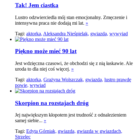
Tak! Jem ciastka
Lustro odzwierciedla mój stan emocjonalny. Zmęczenie i
intensywna praca nie dodają mi lat.
»
Tagi:
aktorka,
Aleksandra Nieśpielak,
gwiazda,
wywyiad
Piękno może mieć 90 lat
Jest wdzięczna czasowi, że obchodzi się z nią łaskawie. Ale
uroda to dla niej coś więcej.
»
Tagi:
aktorka,
Grażyna Wolszczak,
gwiazda,
lustro prawdę
powie,
wywiad
Skorpion na rozstajach dróg
Jej największym kłopotem jest trudność z odnalezieniem
samej siebie...
»
Tagi:
Edyta Górniak,
gwiazda,
gwiazda w gwiazdach,
Strzelec