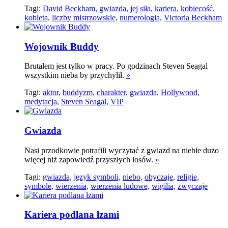
Tagi:
David Beckham,
gwiazda,
jej siła,
kariera,
kobiecość,
kobieta,
liczby mistrzowskie,
numerologia,
Victoria Beckham
Wojownik Buddy
Brutalem jest tylko w pracy. Po godzinach Steven Seagal
wszystkim nieba by przychylił.
»
Tagi:
aktor,
buddyzm,
charakter,
gwiazda,
Hollywood,
medytacja,
Steven Seagal,
VIP
Gwiazda
Nasi przodkowie potrafili wyczytać z gwiazd na niebie dużo
więcej niż zapowiedź przyszłych losów.
»
Tagi:
gwiazda,
język symboli,
niebo,
obyczaje,
religie,
symbole,
wierzenia,
wierzenia ludowe,
wigilia,
zwyczaje
Kariera podlana łzami