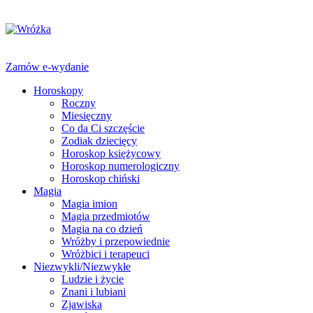
Zamów e-wydanie
Horoskopy
Roczny
Miesięczny
Co da Ci szczęście
Zodiak dziecięcy
Horoskop księżycowy
Horoskop numerologiczny
Horoskop chiński
Magia
Magia imion
Magia przedmiotów
Magia na co dzień
Wróżby i przepowiednie
Wróżbici i terapeuci
Niezwykli/Niezwykłe
Ludzie i życie
Znani i lubiani
Zjawiska