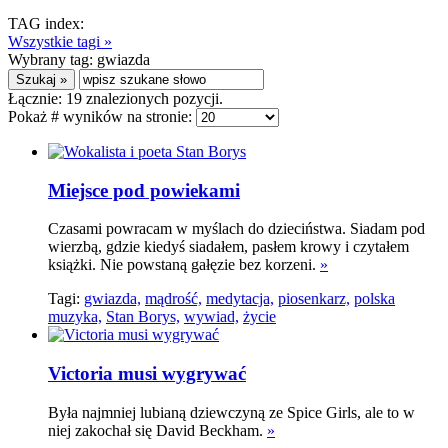
TAG index:
Wszystkie tagi »
Wybrany tag:
gwiazda
Łącznie:
19
znalezionych pozycji.
Pokaż # wyników na stronie:
Miejsce pod powiekami
Czasami powracam w myślach do dzieciństwa. Siadam pod
wierzbą, gdzie kiedyś siadałem, pasłem krowy i czytałem
książki. Nie powstaną gałęzie bez korzeni.
»
Tagi:
gwiazda,
mądrość,
medytacja,
piosenkarz,
polska
muzyka,
Stan Borys,
wywiad,
życie
Victoria musi wygrywać
Była najmniej lubianą dziewczyną ze Spice Girls, ale to w
niej zakochał się David Beckham.
»