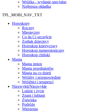
Wróżka - wydanie specjalne
Najlepsza okładka
TPL_MOBI_NAV_TXT
Horoskopy
Roczny
Miesięczny
Co da Ci szczęście
Zodiak dziecięcy
Horoskop księżycowy
Horoskop numerologiczny
Horoskop chiński
Magia
Magia imion
Magia przedmiotów
Magia na co dzień
Wróżby i przepowiednie
Wróżbici i terapeuci
Niezwykli/Niezwykłe
Ludzie i życie
Znani i lubiani
Zjawiska
Podróże
Wierzenia