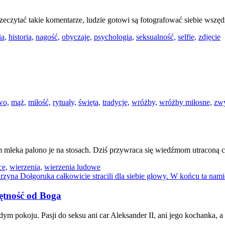
rzeczytać takie komentarze, ludzie gotowi są fotografować siebie wszęd
ia,
historia,
nagość,
obyczaje,
psychologia,
seksualność,
selfie,
zdjęcie
wo,
mąż,
miłość,
rytuały,
święta,
tradycje,
wróżby,
wróżby miłosne,
zwy
m mleka palono je na stosach. Dziś przywraca się wiedźmom utraconą 
ce,
wierzenia,
wierzenia ludowe
ętność od Boga
ym pokoju. Pasji do seksu ani car Aleksander II, ani jego kochanka, a