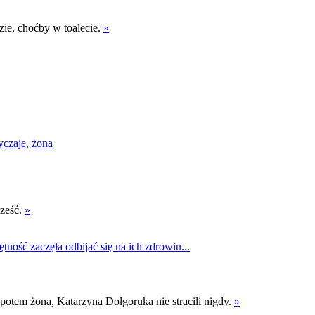
zie, choćby w toalecie.
»
czaje,
żona
cześć.
»
 potem żona, Katarzyna Dołgoruka nie stracili nigdy.
»