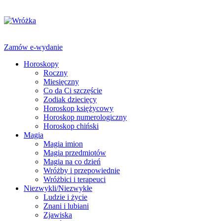
Zamów e-wydanie
Horoskopy
Roczny
Miesięczny
Co da Ci szczęście
Zodiak dziecięcy
Horoskop księżycowy
Horoskop numerologiczny
Horoskop chiński
Magia
Magia imion
Magia przedmiotów
Magia na co dzień
Wróżby i przepowiednie
Wróżbici i terapeuci
Niezwykli/Niezwykłe
Ludzie i życie
Znani i lubiani
Zjawiska