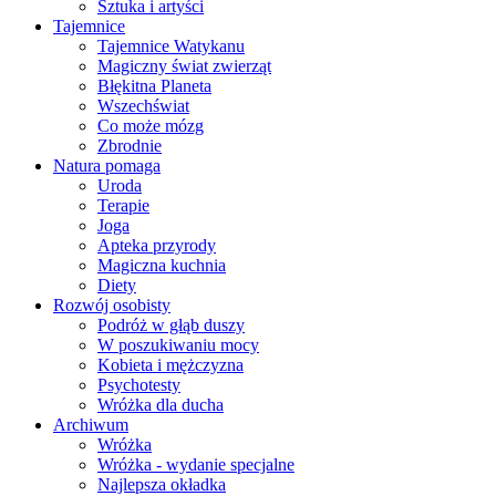
Sztuka i artyści
Tajemnice
Tajemnice Watykanu
Magiczny świat zwierząt
Błękitna Planeta
Wszechświat
Co może mózg
Zbrodnie
Natura pomaga
Uroda
Terapie
Joga
Apteka przyrody
Magiczna kuchnia
Diety
Rozwój osobisty
Podróż w głąb duszy
W poszukiwaniu mocy
Kobieta i mężczyzna
Psychotesty
Wróżka dla ducha
Archiwum
Wróżka
Wróżka - wydanie specjalne
Najlepsza okładka