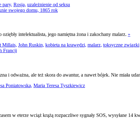
 pary,
Rosja,
uzależnienie od seksu
 oziębły intelektualista, jego namiętna żona i zakochany malarz.
»
 Millais,
John Ruskin,
kobieta na krawędzi,
malarz,
toksyczne związki
iczna i odważna, ale też skora do awantur, a nawet bójek. Nie miała ud
esa Poniatowska,
Maria Teresa Tyszkiewicz
zasem w eterze wciąż krążą rozpaczliwe sygnały SOS, wysyłane 14 kw