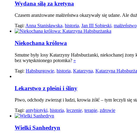
Wydana siłą za kretyna
Czasem aranżowane małżeństwa okazywały się udane. Ale dużo 
Tagi:
Anna Stanisławska,
historia,
Jan III Sobieski,
małżeństwo
Niekochana królowa
Smutne były losy Katarzyny Habsburżanki, niekochanej żony k
bez wytęsknionego potomka?
»
Tagi:
Habsburgowie,
historia,
Katarzyna,
Katarzyna Habsburża
Lekarstwo z pleśni i śliny
Piwo, odchody zwierząt i ludzi, krowia żółć – tym leczyli się 
Tagi:
antybiotyki,
historia,
leczenie,
terapie,
zdrowie
Wielki Sanhedryn