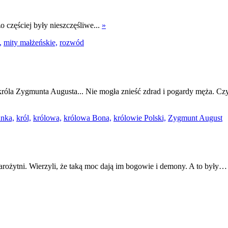
częściej były nieszczęśliwe...
»
,
mity małżeńskie,
rozwód
róla Zygmunta Augusta... Nie mogła znieść zdrad i pogardy męża. Cz
nka,
król,
królowa,
królowa Bona,
królowie Polski,
Zygmunt August
starożytni. Wierzyli, że taką moc dają im bogowie i demony. A to były…