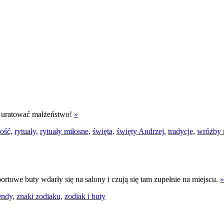
e uratować małżeństwo!
»
ość,
rytuały,
rytuały miłosne,
święta,
święty Andrzej,
tradycje,
wróżby 
portowe buty wdarły się na salony i czują się tam zupełnie na miejscu.
»
endy,
znaki zodiaku,
zodiak i buty