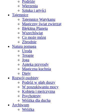
Podróże
Wierzenia
Sztuka i artyści
Tajemnice
Tajemnice Watykanu
Magiczny świat zwierząt
Błękitna Planeta
Wszechświat
Co może mózg
Zbrodnie
Natura pomaga
Uroda
Terapie
Joga
Apteka przyrody
Magiczna kuchnia
Diety
Rozwój osobisty
Podróż w głąb duszy
W poszukiwaniu mocy
Kobieta i mężczyzna
Psychotesty
Wróżka dla ducha
Archiwum
Wróżka