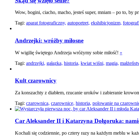
Skąd się wzięło selfie?
Wow, bogini, ciacho, macho, jesteś super, mniam – po to, by p
Tagi:
aparat fotograficzny,
autoportret,
ekshibicjonizm,
fotograf
Andrzejki: wróżby miłosne
W wigilię świętego Andrzeja wróżymy sobie miłość!
»
Tagi:
andrzejki,
gałązka,
historia,
kwiat wiśni,
magia,
małżeńst
Kult czarownicy
Za konszachty z diabłem, rzucanie uroków i zabieranie krowo
Tagi:
czarownica,
czarownice,
historia,
polowanie na czarowni
Car Aleksander II i Katarzyna Dołgoruka: nami
Kochali się codziennie, po cztery razy na każdym meblu w każd