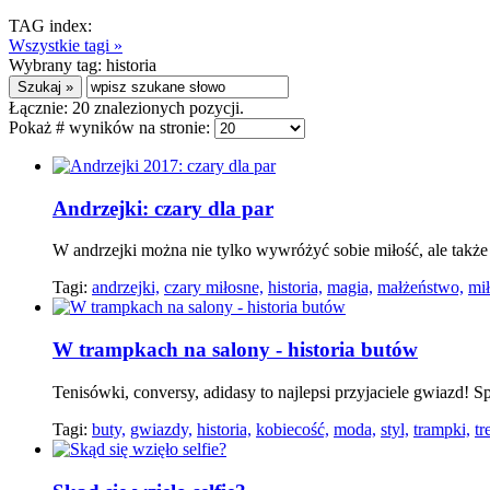
TAG index:
Wszystkie tagi »
Wybrany tag:
historia
Łącznie:
20
znalezionych pozycji.
Pokaż # wyników na stronie:
Andrzejki: czary dla par
W andrzejki można nie tylko wywróżyć sobie miłość, ale takż
Tagi:
andrzejki,
czary miłosne,
historia,
magia,
małżeństwo,
mił
W trampkach na salony - historia butów
Tenisówki, conversy, adidasy to najlepsi przyjaciele gwiazd! S
Tagi:
buty,
gwiazdy,
historia,
kobiecość,
moda,
styl,
trampki,
tr