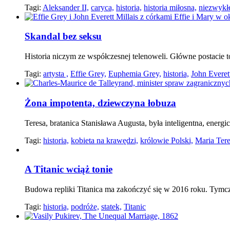
Tagi:
Aleksander II,
caryca,
historia,
historia miłosna,
niezwykłe
Skandal bez seksu
Historia niczym ze współczesnej telenoweli. Główne postacie to
Tagi:
artysta ,
Effie Grey,
Euphemia Grey,
historia,
John Everett
Żona impotenta, dziewczyna łobuza
Teresa, bratanica Stanisława Augusta, była inteligentna, energ
Tagi:
historia,
kobieta na krawędzi,
królowie Polski,
Maria Ter
A Titanic wciąż tonie
Budowa repliki Titanica ma zakończyć się w 2016 roku. Tymc
Tagi:
historia,
podróże,
statek,
Titanic