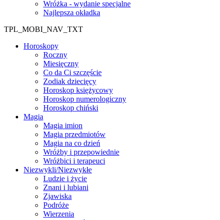
Wróżka - wydanie specjalne
Najlepsza okładka
TPL_MOBI_NAV_TXT
Horoskopy
Roczny
Miesięczny
Co da Ci szczęście
Zodiak dziecięcy
Horoskop księżycowy
Horoskop numerologiczny
Horoskop chiński
Magia
Magia imion
Magia przedmiotów
Magia na co dzień
Wróżby i przepowiednie
Wróżbici i terapeuci
Niezwykli/Niezwykłe
Ludzie i życie
Znani i lubiani
Zjawiska
Podróże
Wierzenia