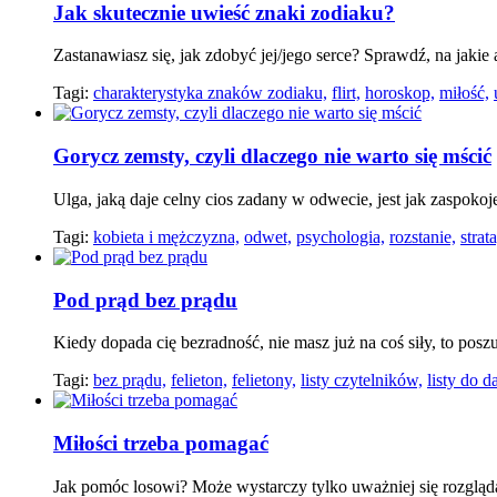
Jak skutecznie uwieść znaki zodiaku?
Zastanawiasz się, jak zdobyć jej/jego serce? Sprawdź, na jaki
Tagi:
charakterystyka znaków zodiaku,
flirt,
horoskop,
miłość,
Gorycz zemsty, czyli dlaczego nie warto się mścić
Ulga, jaką daje celny cios zadany w odwecie, jest jak zaspoko
Tagi:
kobieta i mężczyzna,
odwet,
psychologia,
rozstanie,
strata
Pod prąd bez prądu
Kiedy dopada cię bezradność, nie masz już na coś siły, to posz
Tagi:
bez prądu,
felieton,
felietony,
listy czytelników,
listy do d
Miłości trzeba pomagać
Jak pomóc losowi? Może wystarczy tylko uważniej się rozgląd