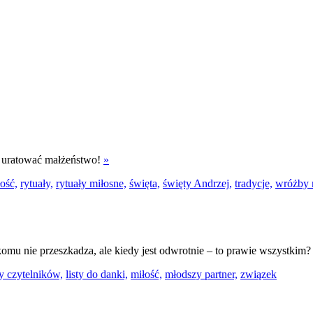
e uratować małżeństwo!
»
ość,
rytuały,
rytuały miłosne,
święta,
święty Andrzej,
tradycje,
wróżby 
komu nie przeszkadza, ale kiedy jest odwrotnie – to prawie wszystkim
ty czytelników,
listy do danki,
miłość,
młodszy partner,
związek