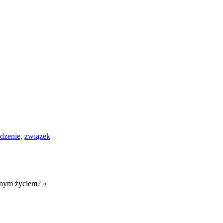
dzenie,
związek
asnym życiem?
»