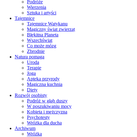
Podróże
Wierzenia
Sztuka i artyści
Tajemnice
Tajemnice Watykanu
Magiczny świat zwierząt
Błękitna Planeta
Wszechświat
Co może mózg
Zbrodnie
Natura pomaga
Uroda
Terapie
Joga
Apteka przyrody
Magiczna kuchnia
Diety
Rozwój osobisty
Podróż w głąb duszy
W poszukiwaniu mocy
Kobieta i mężczyzna
Psychotesty
Wróżka dla ducha
Archiwum
Wróżka