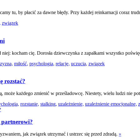
my tu, by płacić za dawne błędy. Przy każdej reinkarnacji coraz trud
,
związek
mi
od niej: kocham cię. Dorosła dziewczynka z zapałkami wszystko poświęci
czyzna,
miłość,
psychologia,
relacje,
uczucia,
związek
ę rozstać?
, może każdego zmienić w prześladowcę. Niestety, wielu ludzi nie pot
ychologia,
rozstanie,
stalking,
uzależnienie,
uzależnienie emocjonalne,
e partnerowi?
wyzwaniem, jak związek utrzymać i ustrzec się przed zdradą.
»