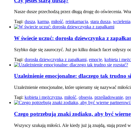
Czy jesteś starą duszą?
Nasze dusze przechodzą przez długą drogę do oświecenia. Wraca
Tagi:
dusza,
karma,
miłość,
reinkarnacja,
stara dusza,
wcielenia
W świecie uczuć: dorosła dziewczynka z zapałka
Szybko daje się zauroczyć. Już po kilku dniach facet usłyszy 
Tagi:
dorosła dziewczynka z zapałkami,
emocje,
kobieta i męż
Uzależnienie emocjonalne: dlaczego tak trudno si
Uzależnienie emocjonalne, które upieramy się nazywać miłością
Tagi:
kobieta i mężczyzna,
miłość,
obsesja,
prześladowanie,
ps
Czego potrzebują znaki zodiaku, aby być wiern
Wszyscy szukają miłości. Ale kiedy już ją znajdą, stają przed 