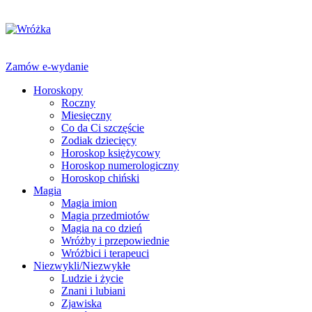
Zamów e-wydanie
Horoskopy
Roczny
Miesięczny
Co da Ci szczęście
Zodiak dziecięcy
Horoskop księżycowy
Horoskop numerologiczny
Horoskop chiński
Magia
Magia imion
Magia przedmiotów
Magia na co dzień
Wróżby i przepowiednie
Wróżbici i terapeuci
Niezwykli/Niezwykłe
Ludzie i życie
Znani i lubiani
Zjawiska