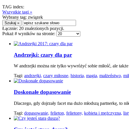
TAG index:
Wszystkie tagi »
Wybrany tag:
związek
Łącznie:
20
znalezionych pozycji.
Pokaż # wyników na stronie:
Andrzejki: czary dla par
W andrzejki można nie tylko wywróżyć sobie miłość, ale takż
Tagi:
andrzejki,
czary miłosne,
historia,
magia,
małżeństwo,
mił
Doskonałe dopasowanie
Dlaczego, gdy dojrzały facet ma dużo młodszą partnerkę, to ni
Tagi:
dopasowanie,
felieton,
felietony,
kobieta i mężczyzna,
lis