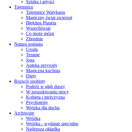
Sztuka i artyści
Tajemnice
Tajemnice Watykanu
Magiczny świat zwierząt
Błękitna Planeta
Wszechświat
Co może mózg
Zbrodnie
Natura pomaga
Uroda
Terapie
Joga
Apteka przyrody
Magiczna kuchnia
Diety
Rozwój osobisty
Podróż w głąb duszy
W poszukiwaniu mocy
Kobieta i mężczyzna
Psychotesty
Wróżka dla ducha
Archiwum
Wróżka
Wróżka - wydanie specjalne
Najlepsza okładka