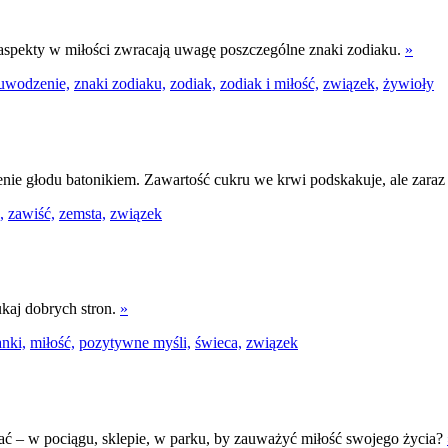
e aspekty w miłości zwracają uwagę poszczególne znaki zodiaku.
»
uwodzenie,
znaki zodiaku,
zodiak,
zodiak i miłość,
związek,
żywioły
jenie głodu batonikiem. Zawartość cukru we krwi podskakuje, ale zaraz
,
zawiść,
zemsta,
związek
ukaj dobrych stron.
»
anki,
miłość,
pozytywne myśli,
świeca,
związek
ać – w pociągu, sklepie, w parku, by zauważyć miłość swojego życia?