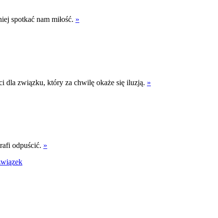
niej spotkać nam miłość.
»
 dla związku, który za chwilę okaże się iluzją.
»
rafi odpuścić.
»
związek