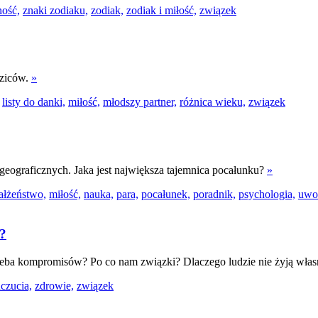
ność,
znaki zodiaku,
zodiak,
zodiak i miłość,
związek
dziców.
»
listy do danki,
miłość,
młodszy partner,
różnica wieku,
związek
 geograficznych. Jaka jest największa tajemnica pocałunku?
»
ałżeństwo,
miłość,
nauka,
para,
pocałunek,
poradnik,
psychologia,
uwo
i?
otrzeba kompromisów? Po co nam związki? Dlaczego ludzie nie żyją wł
czucia,
zdrowie,
związek