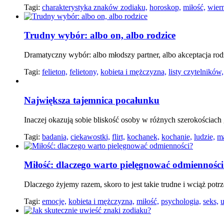
Tagi:
charakterystyka znaków zodiaku,
horoskop,
miłość,
wier
Trudny wybór: albo on, albo rodzice
Dramatyczny wybór: albo młodszy partner, albo akceptacja ro
Tagi:
felieton,
felietony,
kobieta i mężczyzna,
listy czytelników,
Największa tajemnica pocałunku
Inaczej okazują sobie bliskość osoby w różnych szerokościach
Tagi:
badania,
ciekawostki,
flirt,
kochanek,
kochanie,
ludzie,
m
Miłość: dlaczego warto pielęgnować odmiennośc
Dlaczego żyjemy razem, skoro to jest takie trudne i wciąż p
Tagi:
emocje,
kobieta i mężczyzna,
miłość,
psychologia,
seks,
u