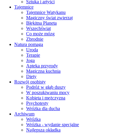
Sztuka i artyści
Tajemnice
Tajemnice Watykanu
Magiczny świat zwierząt
Błękitna Planeta
Wszechświat
Co może mózg
Zbrodnie
Natura pomaga
Uroda
Terapie
Joga
Apteka przyrody
Magiczna kuchnia
Diety
Rozwój osobisty
Podróż w głąb duszy
W poszukiwaniu mocy
Kobieta i mężczyzna
Psychotesty
Wróżka dla ducha
Archiwum
Wróżka
Wróżka - wydanie specjalne
Najlepsza okładka