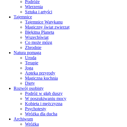
Podróże
Wierzenia
Sztuka i artyści
Tajemnice
Tajemnice Watykanu
Magiczny świat zwierząt
Błękitna Planeta
Wszechświat
Co może mózg
Zbrodnie
Natura pomaga
Uroda
Terapie
Joga
Apteka przyrody
Magiczna kuchnia
Diety
Rozwój osobisty
Podróż w głąb duszy
W poszukiwaniu mocy
Kobieta i mężczyzna
Psychotesty
Wróżka dla ducha
Archiwum
Wróżka