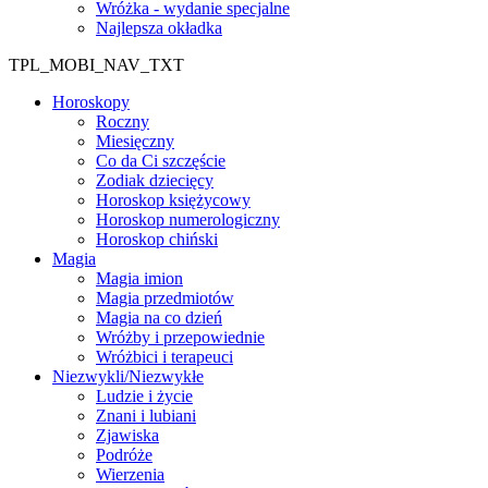
Wróżka - wydanie specjalne
Najlepsza okładka
TPL_MOBI_NAV_TXT
Horoskopy
Roczny
Miesięczny
Co da Ci szczęście
Zodiak dziecięcy
Horoskop księżycowy
Horoskop numerologiczny
Horoskop chiński
Magia
Magia imion
Magia przedmiotów
Magia na co dzień
Wróżby i przepowiednie
Wróżbici i terapeuci
Niezwykli/Niezwykłe
Ludzie i życie
Znani i lubiani
Zjawiska
Podróże
Wierzenia