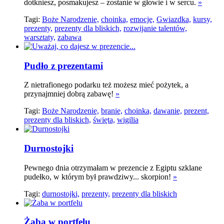
dotkniesz, posmakujesz – zostanie w głowie i w sercu.
»
Tagi:
Boże Narodzenie,
choinka,
emocje,
Gwiazdka,
kursy,
prezenty,
prezenty dla bliskich,
rozwijanie talentów,
warsztaty,
zabawa
Pudło z prezentami
Z nietrafionego podarku też możesz mieć pożytek, a
przynajmniej dobrą zabawę!
»
Tagi:
Boże Narodzenie,
branie,
choinka,
dawanie,
prezent,
prezenty dla bliskich,
święta,
wigilia
Durnostojki
Pewnego dnia otrzymałam w prezencie z Egiptu szklane
pudełko, w którym był prawdziwy... skorpion!
»
Tagi:
durnostojki,
prezenty,
prezenty dla bliskich
Żaba w portfelu