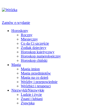
Zamów e-wydanie
Horoskopy
Roczny
Miesięczny
Co da Ci szczęście
Zodiak dziecięcy
Horoskop księżycowy
Horoskop numerologiczny
Horoskop chiński
Magia
Magia imion
Magia przedmiotów
Magia na co dzień
Wróżby i przepowiednie
Wróżbici i terapeuci
Niezwykli/Niezwykłe
Ludzie i życie
Znani i lubiani
Zjawiska