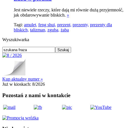
Jest niewiele rzeczy, które dają mi równie dużą przyjemność,
jak obdarowywanie bliskich.
»
Tagi:
amulet,
feng shui,
prezent,
prezenty,
prezenty dla
bliskich,
talizman,
zguba,
żaba
Wyszukiwarka
Kup aktualny numer »
Już w kioskach:
8/2026
Pozostań z nami w kontakcie