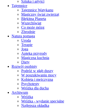
Sztuka i artyści
Tajemnice
Tajemnice Watykanu
Magiczny świat zwierząt
Błękitna Planeta
Wszechświat
Co może mózg
Zbrodnie
Natura pomaga
Uroda
Terapie
Joga
Apteka przyrody
Magiczna kuchnia
Diety
Rozwój osobisty
Podróż w głąb duszy
W poszukiwaniu mocy
Kobieta i mężczyzna
Psychotesty
Wróżka dla ducha
Archiwum
Wróżka
Wróżka - wydanie specjalne
Najlepsza okładka