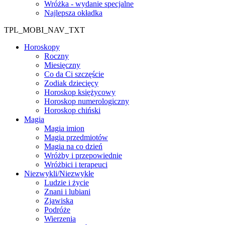
Wróżka - wydanie specjalne
Najlepsza okładka
TPL_MOBI_NAV_TXT
Horoskopy
Roczny
Miesięczny
Co da Ci szczęście
Zodiak dziecięcy
Horoskop księżycowy
Horoskop numerologiczny
Horoskop chiński
Magia
Magia imion
Magia przedmiotów
Magia na co dzień
Wróżby i przepowiednie
Wróżbici i terapeuci
Niezwykli/Niezwykłe
Ludzie i życie
Znani i lubiani
Zjawiska
Podróże
Wierzenia