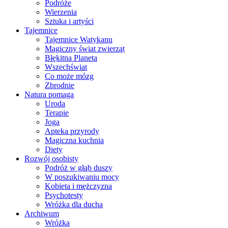
Podróże
Wierzenia
Sztuka i artyści
Tajemnice
Tajemnice Watykanu
Magiczny świat zwierząt
Błękitna Planeta
Wszechświat
Co może mózg
Zbrodnie
Natura pomaga
Uroda
Terapie
Joga
Apteka przyrody
Magiczna kuchnia
Diety
Rozwój osobisty
Podróż w głąb duszy
W poszukiwaniu mocy
Kobieta i mężczyzna
Psychotesty
Wróżka dla ducha
Archiwum
Wróżka