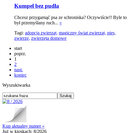
Kumpel bez pudła
Chcesz przygarnąć psa ze schroniska? Oczywiście!! Byle to
był przemyślany ruch...
»
Tagi:
adopcja zwierząt,
magiczny świat zwierząt,
pies,
zwierzę,
zwierzęta domowe
start
poprz.
1
2
nast.
koniec
Wyszukiwarka
Kup aktualny numer »
Już w kioskach:
8/2026