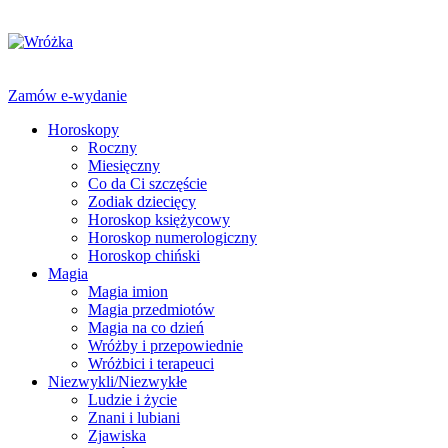
Zamów e-wydanie
Horoskopy
Roczny
Miesięczny
Co da Ci szczęście
Zodiak dziecięcy
Horoskop księżycowy
Horoskop numerologiczny
Horoskop chiński
Magia
Magia imion
Magia przedmiotów
Magia na co dzień
Wróżby i przepowiednie
Wróżbici i terapeuci
Niezwykli/Niezwykłe
Ludzie i życie
Znani i lubiani
Zjawiska