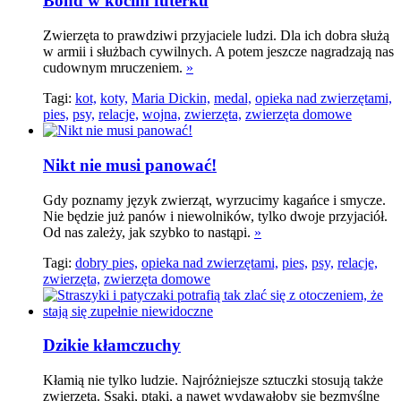
Bond w kocim futerku
Zwierzęta to prawdziwi przyjaciele ludzi. Dla ich dobra służą
w armii i służbach cywilnych. A potem jeszcze nagradzają nas
cudownym mruczeniem.
»
Tagi:
kot,
koty,
Maria Dickin,
medal,
opieka nad zwierzętami,
pies,
psy,
relacje,
wojna,
zwierzęta,
zwierzęta domowe
Nikt nie musi panować!
Gdy poznamy język zwierząt, wyrzucimy kagańce i smycze.
Nie będzie już panów i niewolników, tylko dwoje przyjaciół.
Od nas zależy, jak szybko to nastąpi.
»
Tagi:
dobry pies,
opieka nad zwierzętami,
pies,
psy,
relacje,
zwierzęta,
zwierzęta domowe
Dzikie kłamczuchy
Kłamią nie tylko ludzie. Najróżniejsze sztuczki stosują także
zwierzęta. Ssaki, ptaki, a nawet wydawałoby się bezmyślne