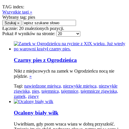
TAG index:
Wszystkie tagi »
Wybrany tag:
pies
Łącznie:
20
znalezionych pozycji.
Pokaż # wyników na stronie:
Czarny pies z Ogrodzieńca
Nikt z miejscowych na zamek w Ogrodzieńcu nocą nie
pójdzie.
»
Tagi:
nawiedzone miejsca,
niezwykłe miejsca,
niezwykłe
zjawiska,
pies,
tajemnica,
tajemnice,
tajemnicze zjawiska,
zamek,
zjawy
Ocalony biały wilk
Uwielbiam, gdy psom wraca wiara w dobrą przyszłość.