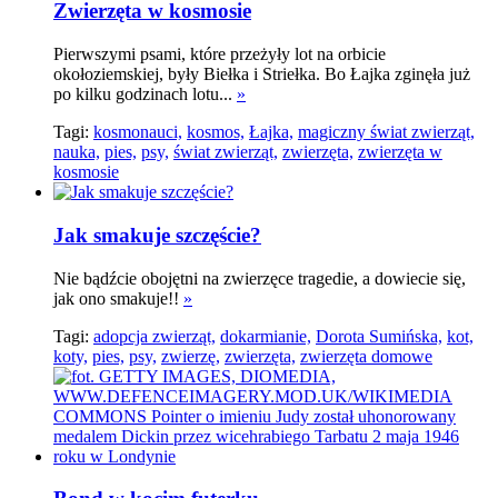
Zwierzęta w kosmosie
Pierwszymi psami, które przeżyły lot na orbicie
okołoziemskiej, były Biełka i Striełka. Bo Łajka zginęła już
po kilku godzinach lotu...
»
Tagi:
kosmonauci,
kosmos,
Łajka,
magiczny świat zwierząt,
nauka,
pies,
psy,
świat zwierząt,
zwierzęta,
zwierzęta w
kosmosie
Jak smakuje szczęście?
Nie bądźcie obojętni na zwierzęce tragedie, a dowiecie się,
jak ono smakuje!!
»
Tagi:
adopcja zwierząt,
dokarmianie,
Dorota Sumińska,
kot,
koty,
pies,
psy,
zwierzę,
zwierzęta,
zwierzęta domowe