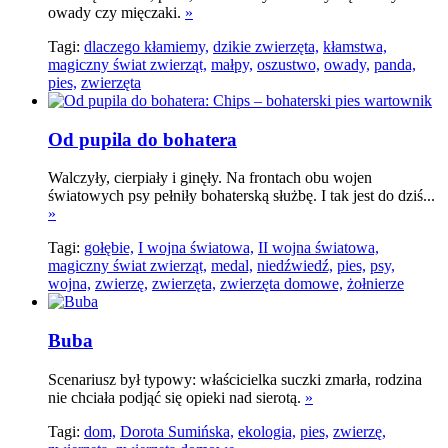
owady czy mięczaki.
»
Tagi:
dlaczego kłamiemy,
dzikie zwierzęta,
kłamstwa,
magiczny świat zwierząt,
małpy,
oszustwo,
owady,
panda,
pies,
zwierzęta
Od pupila do bohatera
Walczyły, cierpiały i ginęły. Na frontach obu wojen
światowych psy pełniły bohaterską służbę. I tak jest do dziś...
»
Tagi:
gołębie,
I wojna światowa,
II wojna światowa,
magiczny świat zwierząt,
medal,
niedźwiedź,
pies,
psy,
wojna,
zwierzę,
zwierzęta,
zwierzęta domowe,
żołnierze
Buba
Scenariusz był typowy: właścicielka suczki zmarła, rodzina
nie chciała podjąć się opieki nad sierotą.
»
Tagi:
dom,
Dorota Sumińska,
ekologia,
pies,
zwierzę,