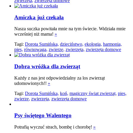
zwierzęta,
zwierzęta domowe
Amiczka już czekała
Nasza suczka powitała mnie na tym świecie. Widziała mnie
wcześniej niż mama!
»
Tagi:
Dorota Sumińska,
dzieciństwo,
ekologia,
harmonia,
pies,
równowaga,
zwierzę,
zwierzęta,
zwierzęta domowe
Dobra wróżka dla zwierząt
Każdy z nas jest odpowiedzialny za los zwierząt
udomowionych!!
»
Tagi:
Dorota Sumińska,
koń,
magiczny świat zwierząt,
pies,
zwierzę,
zwierzęta,
zwierzęta domowe
Psy świętego Walentego
Potrafią wyczuć strach, bombę i chorobę!
»