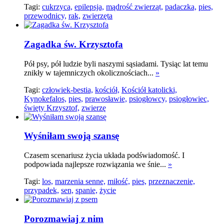
Tagi:
cukrzyca,
epilepsja,
mądrość zwierząt,
padaczka,
pies,
przewodnicy,
rak,
zwierzęta
Zagadka św. Krzysztofa
Pół psy, pół ludzie byli naszymi sąsiadami. Tysiąc lat temu
znikły w tajemniczych okolicznościach...
»
Tagi:
człowiek-bestia,
kościół,
Kościół katolicki,
Kynokefalos,
pies,
prawosławie,
psiogłowcy,
psiogłowiec,
święty Krzysztof,
zwierzę
Wyśniłam swoją szansę
Czasem scenariusz życia układa podświadomość. I
podpowiada najlepsze rozwiązania we śnie...
»
Tagi:
los,
marzenia senne,
miłość,
pies,
przeznaczenie,
przypadek,
sen,
spanie,
życie
Porozmawiaj z nim