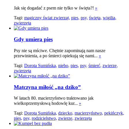
Jak się dogadać z psem nie tylko w święta?!
»
Tagi:
magiczny świat zwierząt,
pies,
psy,
święta,
wigilia,
zwierzęta
Gdy umiera pies
Psy nie są mściwe. Chętnie zapominają nam nasze
przewinienia, a po śmierci opiekują się nami...
»
Tagi:
Dorota Sumińska,
niebo,
pies,
psy,
śmierć,
zwierzę,
zwierzęta
Matczyna miłość „na dziko”
W latach 80. macierzyństwo traktowano jak
wielkoprzemysłową hodowlę kur...
»
Tagi:
Dorota Sumińska,
dziecko,
macierzyństwo,
pekińczyk,
pies,
psy,
rodzicielstwo,
zwierzę,
zwierzęta