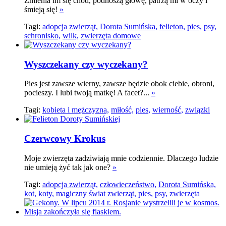
Zmienia im się chód, podnoszą głowę, patrzą mi w oczy i
śmieją się!
»
Tagi:
adopcja zwierząt,
Dorota Sumińska,
felieton,
pies,
psy,
schronisko,
wilk,
zwierzęta domowe
Wyszczekany czy wyczekany?
Pies jest zawsze wierny, zawsze będzie obok ciebie, obroni,
pocieszy. I lubi twoją matkę! A facet?...
»
Tagi:
kobieta i mężczyzna,
miłość,
pies,
wierność,
związki
Czerwcowy Krokus
Moje zwierzęta zadziwiają mnie codziennie. Dlaczego ludzie
nie umieją żyć tak jak one?
»
Tagi:
adopcja zwierząt,
człowieczeństwo,
Dorota Sumińska,
kot,
koty,
magiczny świat zwierząt,
pies,
psy,
zwierzęta