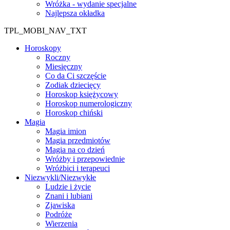
Wróżka - wydanie specjalne
Najlepsza okładka
TPL_MOBI_NAV_TXT
Horoskopy
Roczny
Miesięczny
Co da Ci szczęście
Zodiak dziecięcy
Horoskop księżycowy
Horoskop numerologiczny
Horoskop chiński
Magia
Magia imion
Magia przedmiotów
Magia na co dzień
Wróżby i przepowiednie
Wróżbici i terapeuci
Niezwykli/Niezwykłe
Ludzie i życie
Znani i lubiani
Zjawiska
Podróże
Wierzenia