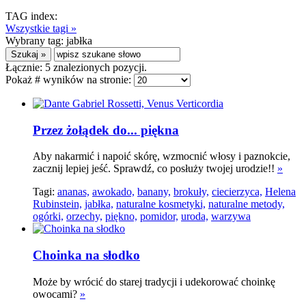
TAG index:
Wszystkie tagi »
Wybrany tag:
jabłka
Łącznie:
5
znalezionych pozycji.
Pokaż # wyników na stronie:
Przez żołądek do... piękna
Aby nakarmić i napoić skórę, wzmocnić włosy i paznokcie,
zacznij lepiej jeść. Sprawdź, co posłuży twojej urodzie!!
»
Tagi:
ananas,
awokado,
banany,
brokuły,
ciecierzyca,
Helena
Rubinstein,
jabłka,
naturalne kosmetyki,
naturalne metody,
ogórki,
orzechy,
piękno,
pomidor,
uroda,
warzywa
Choinka na słodko
Może by wrócić do starej tradycji i udekorować choinkę
owocami?
»