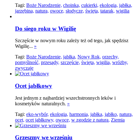
Tagi:
Boże Narodzenie,
choinka,
cukierki,
ekologia,
jabłka,
jarzębina,
natura,
owoce,
słodycze,
święta,
tatarak,
wigilia
Do siego roku w Wigilię
Szczęście w nowym roku zależy też od tego, jak spędzisz
Wigilię...
»
Tagi:
Boże Narodzenie,
jabłka,
Nowy Rok,
orzechy,
pomyślność,
przesądy,
szczęście,
święta,
wigilia,
wróżby,
zwyczaje
Ocet jabłkowy
Jest jednym z najbardziej wszechstronnych leków i
kosmetyków naturalnych.
»
Tagi:
eko-wybór,
ekologia,
harmonia,
jabłka,
jabłko,
natura,
ocet,
ocet jabłkowy,
owoce,
w zgodzie z naturą,
Ziemia
Grzeszmy we wrześniu