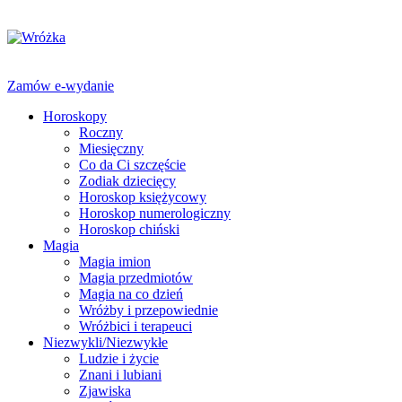
Zamów e-wydanie
Horoskopy
Roczny
Miesięczny
Co da Ci szczęście
Zodiak dziecięcy
Horoskop księżycowy
Horoskop numerologiczny
Horoskop chiński
Magia
Magia imion
Magia przedmiotów
Magia na co dzień
Wróżby i przepowiednie
Wróżbici i terapeuci
Niezwykli/Niezwykłe
Ludzie i życie
Znani i lubiani
Zjawiska