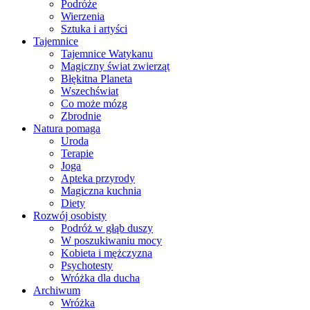
Podróże
Wierzenia
Sztuka i artyści
Tajemnice
Tajemnice Watykanu
Magiczny świat zwierząt
Błękitna Planeta
Wszechświat
Co może mózg
Zbrodnie
Natura pomaga
Uroda
Terapie
Joga
Apteka przyrody
Magiczna kuchnia
Diety
Rozwój osobisty
Podróż w głąb duszy
W poszukiwaniu mocy
Kobieta i mężczyzna
Psychotesty
Wróżka dla ducha
Archiwum
Wróżka