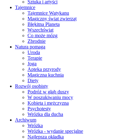
Sztuka i artyści
Tajemnice
Tajemnice Watykanu
Magiczny świat zwierząt
Błękitna Planeta
Wszechświat
Co może mózg
Zbrodnie
Natura pomaga
Uroda
Terapie
Joga
Apteka przyrody
Magiczna kuchnia
Diety
Rozwój osobisty
Podróż w głąb duszy
W poszukiwaniu mocy
Kobieta i mężczyzna
Psychotesty
Wróżka dla ducha
Archiwum
Wróżka
Wróżka - wydanie specjalne
Najlepsza okładka