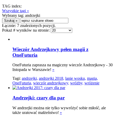
TAG index:
Wszystkie tagi »
Wybrany tag:
andrzejki
Łącznie:
7
znalezionych pozycji.
Pokaż # wyników na stronie:
Wieczór Andrzejkowy pełen magii z
OneFuturia
OneFuturia zaprasza na magiczny wieczór Andrzejkowy - 30
listopada w Warszawie!
»
Tagi:
andrzejki,
andrzejki 2018,
lanie wosku,
magia,
OneFuturia,
wieczór andrzejkowy,
wróżby,
wróżenie
Andrzejki: czary dla par
W andrzejki można nie tylko wywróżyć sobie miłość, ale
także uratować małżeństwo!
»