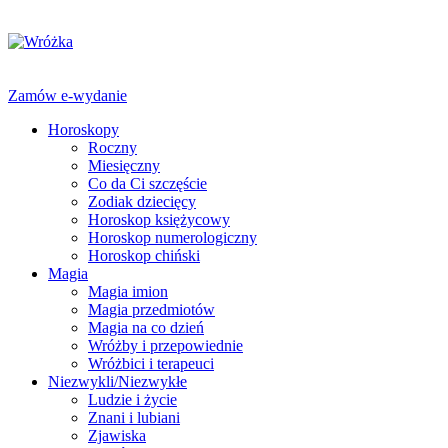
Zamów e-wydanie
Horoskopy
Roczny
Miesięczny
Co da Ci szczęście
Zodiak dziecięcy
Horoskop księżycowy
Horoskop numerologiczny
Horoskop chiński
Magia
Magia imion
Magia przedmiotów
Magia na co dzień
Wróżby i przepowiednie
Wróżbici i terapeuci
Niezwykli/Niezwykłe
Ludzie i życie
Znani i lubiani
Zjawiska