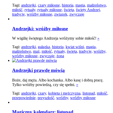
Tagi:
andrzejki,
czary miłosne,
historia,
magia,
małżeństwo,
miłość,
rytuały,
rytuały miłosne,
święta,
święty Andrzej,
tradycje,
wróżby miłosne,
związek,
zwyczaje
Andrzejki: wróżby miłosne
W wigilię świętego Andrzeja wróżymy sobie miłość!
»
Tagi:
andrzejki,
gałązka,
historia,
kwiat wiśni,
magia,
małżeństwo,
mąż,
miłość,
rytuały,
święta,
tradycje,
wróżby,
wróżby miłosne,
zwyczaje,
żona
Andrzejki prawdę mówią
Boże, daj męża. Albo kochanka. Albo kasę i dobrą pracę.
Tylko wróżby powiedzą, czy się spełni.
»
Tagi:
andrzejki,
czary,
kobieta i mężczyzna,
listopad,
miłość,
przepowiednie,
przyszłość,
wróżby,
wróżby miłosne
Magiczny kalendarz: listopad