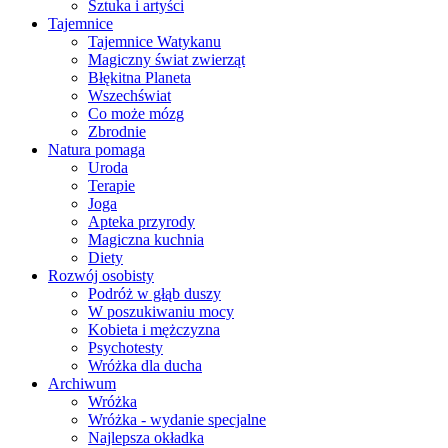
Sztuka i artyści
Tajemnice
Tajemnice Watykanu
Magiczny świat zwierząt
Błękitna Planeta
Wszechświat
Co może mózg
Zbrodnie
Natura pomaga
Uroda
Terapie
Joga
Apteka przyrody
Magiczna kuchnia
Diety
Rozwój osobisty
Podróż w głąb duszy
W poszukiwaniu mocy
Kobieta i mężczyzna
Psychotesty
Wróżka dla ducha
Archiwum
Wróżka
Wróżka - wydanie specjalne
Najlepsza okładka