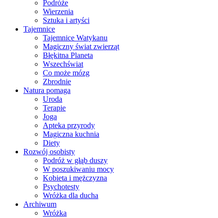
Podróże
Wierzenia
Sztuka i artyści
Tajemnice
Tajemnice Watykanu
Magiczny świat zwierząt
Błękitna Planeta
Wszechświat
Co może mózg
Zbrodnie
Natura pomaga
Uroda
Terapie
Joga
Apteka przyrody
Magiczna kuchnia
Diety
Rozwój osobisty
Podróż w głąb duszy
W poszukiwaniu mocy
Kobieta i mężczyzna
Psychotesty
Wróżka dla ducha
Archiwum
Wróżka