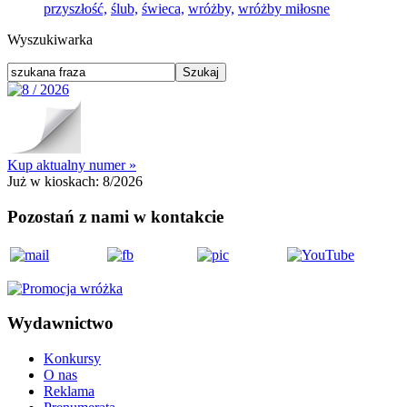
przyszłość,
ślub,
świeca,
wróżby,
wróżby miłosne
Wyszukiwarka
Kup aktualny numer »
Już w kioskach:
8/2026
Pozostań z nami w kontakcie
Wydawnictwo
Konkursy
O nas
Reklama