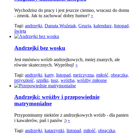
Wychodzisz do pracy i jest jeszcze ciemno, wracasz do domu
- zmrok. Jak tu zachować dobry humor?
»
Tagi:
andrzejki,
Danuta Woźniak,
Gruzja,
kalendarz,
listopad,
święta
Andrzejki bez wosku
Jest mnóstwo wróżb andrzejkowych, mniej znanych, ale
równie skutecznych. Wypróbuj!
»
Tagi:
andrzejki,
karty,
listopad,
mężczyzna,
miłość,
obrączka,
przyszłość,
szpilki,
tusz,
wróżba,
wróżby miłosne
Andrzejki: wróżby i przepowiednie
matrymonialne
Przypominamy niektóre z andrzejkowych wróżb - dla panien
i kawalerów, pań i panów ;)
»
Tagi:
andrzejki,
katarzynki,
listopad,
miłość,
obrączka,