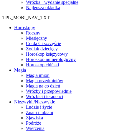
Wróżka - wydanie specjalne
Najlepsza okładka
TPL_MOBI_NAV_TXT
Horoskopy
Roczny
Miesięczny
Co da Ci szczęście
Zodiak dziecięcy
Horoskop księżycowy
Horoskop numerologiczny
Horoskop chiński
Magia
Magia imion
Magia przedmiotów
Magia na co dzień
Wróżby i przepowiednie
Wróżbici i terapeuci
Niezwykli/Niezwykłe
Ludzie i życie
Znani i lubiani
Zjawiska
Podróże
Wierzenia