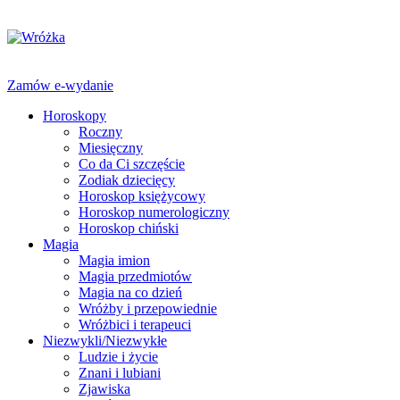
Zamów e-wydanie
Horoskopy
Roczny
Miesięczny
Co da Ci szczęście
Zodiak dziecięcy
Horoskop księżycowy
Horoskop numerologiczny
Horoskop chiński
Magia
Magia imion
Magia przedmiotów
Magia na co dzień
Wróżby i przepowiednie
Wróżbici i terapeuci
Niezwykli/Niezwykłe
Ludzie i życie
Znani i lubiani
Zjawiska