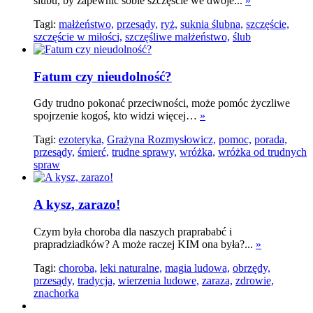
ślubu, by zapewnić sobie szczęście we dwoje...
»
Tagi:
małżeństwo,
przesądy,
ryż,
suknia ślubna,
szczęście,
szczęście w miłości,
szczęśliwe małżeństwo,
ślub
Fatum czy nieudolność?
Gdy trudno pokonać przeciwności, może pomóc życzliwe
spojrzenie kogoś, kto widzi więcej…
»
Tagi:
ezoteryka,
Grażyna Rozmysłowicz,
pomoc,
porada,
przesądy,
śmierć,
trudne sprawy,
wróżka,
wróżka od trudnych
spraw
A kysz, zarazo!
Czym była choroba dla naszych praprababć i
prapradziadków? A może raczej KIM ona była?...
»
Tagi:
choroba,
leki naturalne,
magia ludowa,
obrzędy,
przesądy,
tradycja,
wierzenia ludowe,
zaraza,
zdrowie,
znachorka