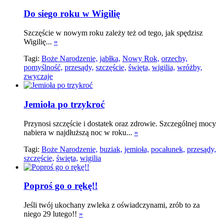
Do siego roku w Wigilię
Szczęście w nowym roku zależy też od tego, jak spędzisz
Wigilię...
»
Tagi:
Boże Narodzenie,
jabłka,
Nowy Rok,
orzechy,
pomyślność,
przesądy,
szczęście,
święta,
wigilia,
wróżby,
zwyczaje
Jemioła po trzykroć
Przynosi szczęście i dostatek oraz zdrowie. Szczególnej mocy
nabiera w najdłuższą noc w roku...
»
Tagi:
Boże Narodzenie,
buziak,
jemioła,
pocałunek,
przesądy,
szczęście,
święta,
wigilia
Poproś go o rękę!!
Jeśli twój ukochany zwleka z oświadczynami, zrób to za
niego 29 lutego!!
»