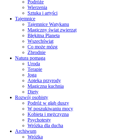
Podróże
Wierzenia
Sztuka i artyści
Tajemnice
Tajemnice Watykanu
Magiczny świat zwierząt
Błękitna Planeta
Wszechświat
Co może mózg
Zbrodnie
Natura pomaga
Uroda
Terapie
Joga
Apteka przyrody
Magiczna kuchnia
Diety
Rozwój osobisty
Podróż w głąb duszy
W poszukiwaniu mocy
Kobieta i mężczyzna
Psychotesty
Wróżka dla ducha
Archiwum
Wróżka