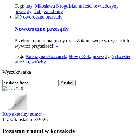
Tagi:
luty,
Miłosława Krogulska,
miłość,
oświadczyny,
przesądy,
ślub,
zabobony
Noworoczne przesądy
Przełom roku to magiczny czas. Zaklnij swoje szczęście lub
wywróż przyszłość!!
»
Tagi:
Katarzyna Owczarek,
Nowy Rok,
przesądy,
Sylwester,
wróżba,
wróżby
Wyszukiwarka
Kup aktualny numer »
Już w kioskach:
8/2026
Pozostań z nami w kontakcie