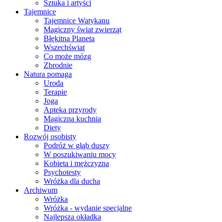
Sztuka i artyści
Tajemnice
Tajemnice Watykanu
Magiczny świat zwierząt
Błękitna Planeta
Wszechświat
Co może mózg
Zbrodnie
Natura pomaga
Uroda
Terapie
Joga
Apteka przyrody
Magiczna kuchnia
Diety
Rozwój osobisty
Podróż w głąb duszy
W poszukiwaniu mocy
Kobieta i mężczyzna
Psychotesty
Wróżka dla ducha
Archiwum
Wróżka
Wróżka - wydanie specjalne
Najlepsza okładka