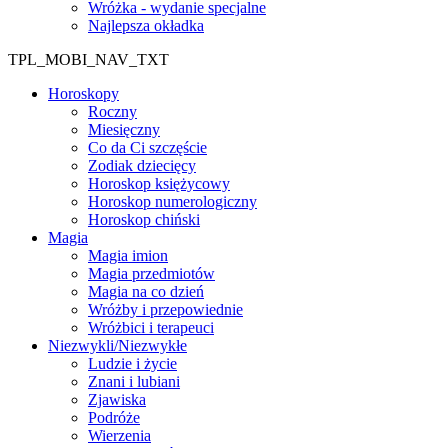
Wróżka - wydanie specjalne
Najlepsza okładka
TPL_MOBI_NAV_TXT
Horoskopy
Roczny
Miesięczny
Co da Ci szczęście
Zodiak dziecięcy
Horoskop księżycowy
Horoskop numerologiczny
Horoskop chiński
Magia
Magia imion
Magia przedmiotów
Magia na co dzień
Wróżby i przepowiednie
Wróżbici i terapeuci
Niezwykli/Niezwykłe
Ludzie i życie
Znani i lubiani
Zjawiska
Podróże
Wierzenia