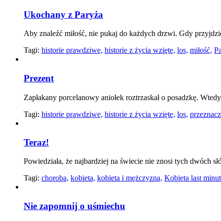
Ukochany z Paryża
Aby znaleźć miłość, nie pukaj do każdych drzwi. Gdy przyjdz
Tagi:
historie prawdziwe,
historie z życia wzięte,
los,
miłość,
Pa
Prezent
Zapłakany porcelanowy aniołek roztrzaskał o posadzkę. Wte
Tagi:
historie prawdziwe,
historie z życia wzięte,
los,
przeznacz
Teraz!
Powiedziała, że najbardziej na świecie nie znosi tych dwóch sł
Tagi:
choroba,
kobieta,
kobieta i mężczyzna,
Kobieta last minut
Nie zapomnij o uśmiechu