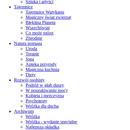
Sztuka i artyści
Tajemnice
Tajemnice Watykanu
Magiczny świat zwierząt
Błękitna Planeta
Wszechświat
Co może mózg
Zbrodnie
Natura pomaga
Uroda
Terapie
Joga
Apteka przyrody
Magiczna kuchnia
Diety
Rozwój osobisty
Podróż w głąb duszy
W poszukiwaniu mocy
Kobieta i mężczyzna
Psychotesty
Wróżka dla ducha
Archiwum
Wróżka
Wróżka - wydanie specjalne
Najlepsza okładka