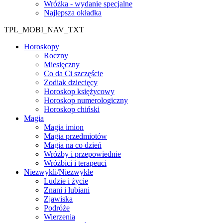
Wróżka - wydanie specjalne
Najlepsza okładka
TPL_MOBI_NAV_TXT
Horoskopy
Roczny
Miesięczny
Co da Ci szczęście
Zodiak dziecięcy
Horoskop księżycowy
Horoskop numerologiczny
Horoskop chiński
Magia
Magia imion
Magia przedmiotów
Magia na co dzień
Wróżby i przepowiednie
Wróżbici i terapeuci
Niezwykli/Niezwykłe
Ludzie i życie
Znani i lubiani
Zjawiska
Podróże
Wierzenia