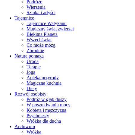
Podróże
Wierzenia
Sztuka i artyści
Tajemnice
Tajemnice Watykanu
Magiczny świat zwierząt
Błękitna Planeta
Wszechświat
Co może mózg
Zbrodnie
Natura pomaga
Uroda
Terapie
Joga
Apteka przyrody
Magiczna kuchnia
Diety
Rozwój osobisty
Podróż w głąb duszy
W poszukiwaniu mocy
Kobieta i mężczyzna
Psychotesty
Wróżka dla ducha
Archiwum
Wróżka