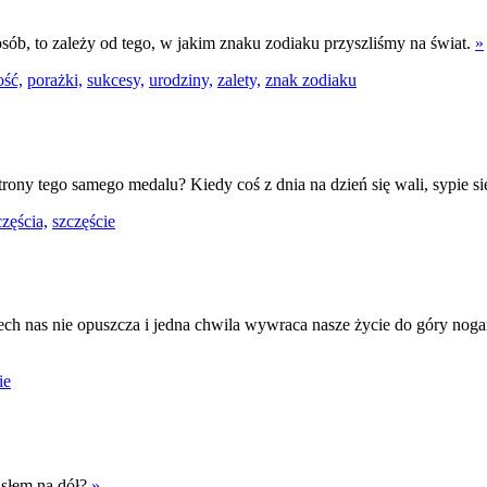
posób, to zależy od tego, w jakim znaku zodiaku przyszliśmy na świat.
»
ść,
porażki,
sukcesy,
urodziny,
zalety,
znak zodiaku
trony tego samego medalu? Kiedy coś z dnia na dzień się wali, sypie s
częścia,
szczęście
ch nas nie opuszcza i jedna chwila wywraca nasze życie do góry nogami.
ie
asłem na dół?
»