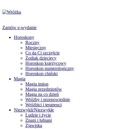
Zamów e-wydanie
Horoskopy
Roczny
Miesięczny
Co da Ci szczęście
Zodiak dziecięcy
Horoskop księżycowy
Horoskop numerologiczny
Horoskop chiński
Magia
Magia imion
Magia przedmiotów
Magia na co dzień
Wróżby i przepowiednie
Wróżbici i terapeuci
Niezwykli/Niezwykłe
Ludzie i życie
Znani i lubiani
Zjawiska