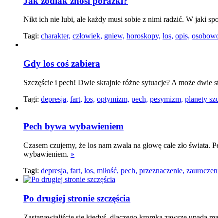
Jak zodiak znosi porażki?
Nikt ich nie lubi, ale każdy musi sobie z nimi radzić. W jaki s
Tagi:
charakter,
człowiek,
gniew,
horoskopy,
los,
opis,
osobowo
Gdy los coś zabiera
Szczęście i pech! Dwie skrajnie różne sytuacje? A może dwie s
Tagi:
depresja,
fart,
los,
optymizm,
pech,
pesymizm,
planety sz
Pech bywa wybawieniem
Czasem czujemy, że los nam zwala na głowę całe zło świata. Pe
wybawieniem.
»
Tagi:
depresja,
fart,
los,
miłość,
pech,
przeznaczenie,
zauroczen
Po drugiej stronie szczęścia
Zastanawialiście się kiedyś, dlaczego kromka zawsze upada m