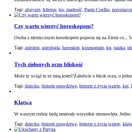
Tagi:
aforyzm,
felieton,
los,
mądrość,
Paulo Coelho,
przeznacze
Czy warto wierzyć horoskopom?
Osoba z identycznym horoskopem pojawia się na Ziemi co... 5
Tagi:
astrolog,
astrologia,
horoskop,
kosmogram,
los,
nauka,
pl
Tych zielonych oczu bliskość
Może ty wciąż tu ze mną jesteś?Zaledwie o błysk oczu, o jedno 
Tagi:
dziecko,
historie prawdziwe,
historie z życia wzięte,
kot,
Klątwa
W waszym rodzie będą umierały wszystkie niemowlęta. Jedno
Tagi:
dziecko,
historie prawdziwe,
historie z życia wzięte,
kląt