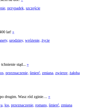
nie,
przypadek,
szczęście
400 lat!
»
anety,
urodziny,
wróżenie,
życie
tchnienie stąd...
»
los,
przeznaczenie,
śmierć,
zmiana,
zwierzę,
żałoba
 po drugim. Wasz ród zginie…
»
wa,
los,
przeznaczenie,
romans,
śmierć,
zmiana