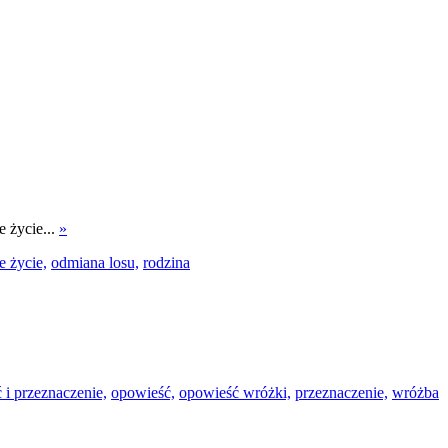
 życie...
»
 życie,
odmiana losu,
rodzina
 i przeznaczenie,
opowieść,
opowieść wróżki,
przeznaczenie,
wróżba