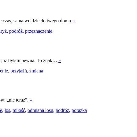
ie czas, sama wejdzie do twego domu.
»
ryż,
podróż,
przeznaczenie
dy już byłam pewna. To znak…
»
enie,
przyjaźń,
zmiana
ów: „nie teraz”.
»
e,
los,
miłość,
odmiana losu,
podróż,
porażka