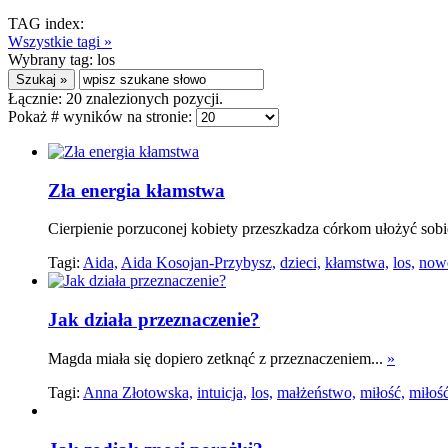
TAG index:
Wszystkie tagi »
Wybrany tag:
los
Łącznie:
20
znalezionych pozycji.
Pokaż # wyników na stronie:
Zła energia kłamstwa
Cierpienie porzuconej kobiety przeszkadza córkom ułożyć sobie
Tagi:
Aida,
Aida Kosojan-Przybysz,
dzieci,
kłamstwa,
los,
nowe
Jak działa przeznaczenie?
Magda miała się dopiero zetknąć z przeznaczeniem...
»
Tagi:
Anna Złotowska,
intuicja,
los,
małżeństwo,
miłość,
miłość