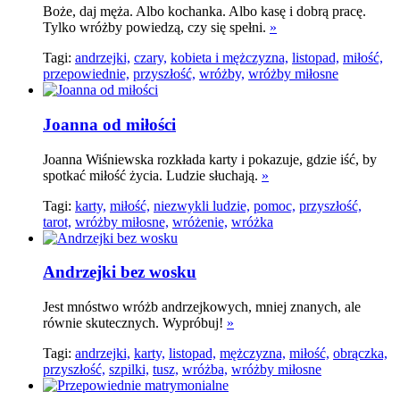
Boże, daj męża. Albo kochanka. Albo kasę i dobrą pracę.
Tylko wróżby powiedzą, czy się spełni.
»
Tagi:
andrzejki,
czary,
kobieta i mężczyzna,
listopad,
miłość,
przepowiednie,
przyszłość,
wróżby,
wróżby miłosne
Joanna od miłości
Joanna Wiśniewska rozkłada karty i pokazuje, gdzie iść, by
spotkać miłość życia. Ludzie słuchają.
»
Tagi:
karty,
miłość,
niezwykli ludzie,
pomoc,
przyszłość,
tarot,
wróżby miłosne,
wróżenie,
wróżka
Andrzejki bez wosku
Jest mnóstwo wróżb andrzejkowych, mniej znanych, ale
równie skutecznych. Wypróbuj!
»
Tagi:
andrzejki,
karty,
listopad,
mężczyzna,
miłość,
obrączka,
przyszłość,
szpilki,
tusz,
wróżba,
wróżby miłosne