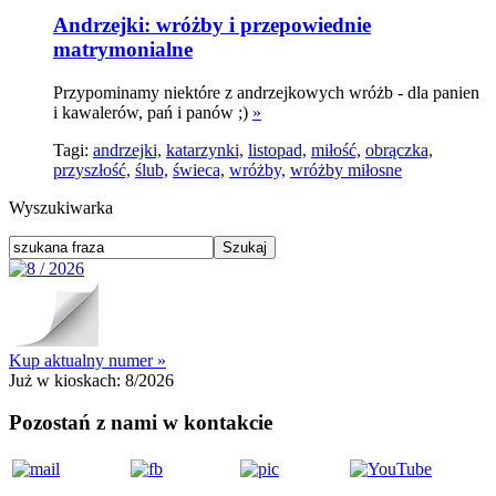
Andrzejki: wróżby i przepowiednie
matrymonialne
Przypominamy niektóre z andrzejkowych wróżb - dla panien
i kawalerów, pań i panów ;)
»
Tagi:
andrzejki,
katarzynki,
listopad,
miłość,
obrączka,
przyszłość,
ślub,
świeca,
wróżby,
wróżby miłosne
Wyszukiwarka
Kup aktualny numer »
Już w kioskach:
8/2026
Pozostań z nami w kontakcie