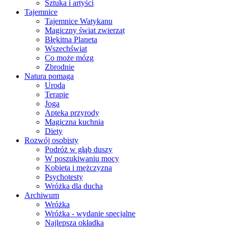
Sztuka i artyści
Tajemnice
Tajemnice Watykanu
Magiczny świat zwierząt
Błękitna Planeta
Wszechświat
Co może mózg
Zbrodnie
Natura pomaga
Uroda
Terapie
Joga
Apteka przyrody
Magiczna kuchnia
Diety
Rozwój osobisty
Podróż w głąb duszy
W poszukiwaniu mocy
Kobieta i mężczyzna
Psychotesty
Wróżka dla ducha
Archiwum
Wróżka
Wróżka - wydanie specjalne
Najlepsza okładka