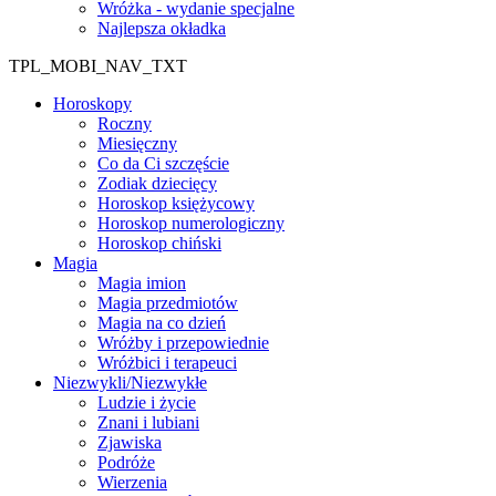
Wróżka - wydanie specjalne
Najlepsza okładka
TPL_MOBI_NAV_TXT
Horoskopy
Roczny
Miesięczny
Co da Ci szczęście
Zodiak dziecięcy
Horoskop księżycowy
Horoskop numerologiczny
Horoskop chiński
Magia
Magia imion
Magia przedmiotów
Magia na co dzień
Wróżby i przepowiednie
Wróżbici i terapeuci
Niezwykli/Niezwykłe
Ludzie i życie
Znani i lubiani
Zjawiska
Podróże
Wierzenia