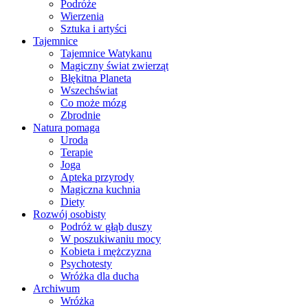
Podróże
Wierzenia
Sztuka i artyści
Tajemnice
Tajemnice Watykanu
Magiczny świat zwierząt
Błękitna Planeta
Wszechświat
Co może mózg
Zbrodnie
Natura pomaga
Uroda
Terapie
Joga
Apteka przyrody
Magiczna kuchnia
Diety
Rozwój osobisty
Podróż w głąb duszy
W poszukiwaniu mocy
Kobieta i mężczyzna
Psychotesty
Wróżka dla ducha
Archiwum
Wróżka