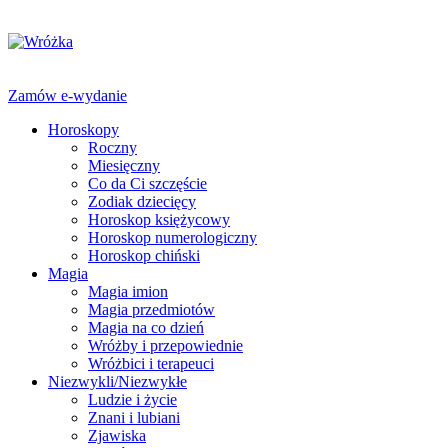
Zamów e-wydanie
Horoskopy
Roczny
Miesięczny
Co da Ci szczęście
Zodiak dziecięcy
Horoskop księżycowy
Horoskop numerologiczny
Horoskop chiński
Magia
Magia imion
Magia przedmiotów
Magia na co dzień
Wróżby i przepowiednie
Wróżbici i terapeuci
Niezwykli/Niezwykłe
Ludzie i życie
Znani i lubiani
Zjawiska