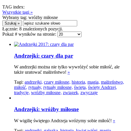
TAG index:
Wszystkie tagi »
Wybrany tag:
wróżby miłosne
Łącznie:
8
znalezionych pozycji.
Pokaż # wyników na stronie:
Andrzejki: czary dla par
W andrzejki można nie tylko wywróżyć sobie miłość, ale
także uratować małżeństwo!
»
Tagi:
andrzejki,
czary miłosne,
historia,
magia,
małżeństwo,
miłość,
rytuały,
rytuały miłosne,
święta,
święty Andrzej,
tradycje,
wróżby miłosne,
związek,
zwyczaje
Andrzejki: wróżby miłosne
W wigilię świętego Andrzeja wróżymy sobie miłość!
»
Tagi:
andrzejki,
gałązka,
historia,
kwiat wiśni,
magia,