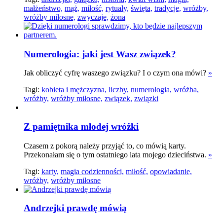
małżeństwo,
mąż,
miłość,
rytuały,
święta,
tradycje,
wróżby,
wróżby miłosne,
zwyczaje,
żona
Numerologia: jaki jest Wasz związek?
Jak obliczyć cyfrę waszego związku? I o czym ona mówi?
»
Tagi:
kobieta i mężczyzna,
liczby,
numerologia,
wróżba,
wróżby,
wróżby miłosne,
związek,
związki
Z pamiętnika młodej wróżki
Czasem z pokorą należy przyjąć to, co mówią karty.
Przekonałam się o tym ostatniego lata mojego dzieciństwa.
»
Tagi:
karty,
magia codzienności,
miłość,
opowiadanie,
wróżby,
wróżby miłosne
Andrzejki prawdę mówią