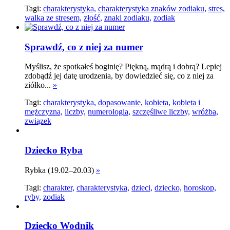
Tagi:
charakterystyka,
charakterystyka znaków zodiaku,
stres,
walka ze stresem,
złość,
znaki zodiaku,
zodiak
Sprawdź, co z niej za numer
Myślisz, że spotkałeś boginię? Piękną, mądrą i dobrą? Lepiej
zdobądź jej datę urodzenia, by dowiedzieć się, co z niej za
ziółko...
»
Tagi:
charakterystyka,
dopasowanie,
kobieta,
kobieta i
mężczyzna,
liczby,
numerologia,
szczęśliwe liczby,
wróżba,
związek
Dziecko Ryba
Rybka (19.02–20.03)
»
Tagi:
charakter,
charakterystyka,
dzieci,
dziecko,
horoskop,
ryby,
zodiak
Dziecko Wodnik