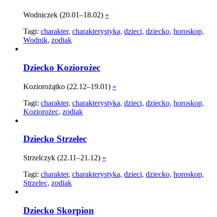
Wodniczek (20.01–18.02)
»
Tagi:
charakter,
charakterystyka,
dzieci,
dziecko,
horoskop,
Wodnik,
zodiak
Dziecko Koziorożec
Koziorożątko (22.12–19.01)
»
Tagi:
charakter,
charakterystyka,
dzieci,
dziecko,
horoskop,
Koziorożec,
zodiak
Dziecko Strzelec
Strzelczyk (22.11–21.12)
»
Tagi:
charakter,
charakterystyka,
dzieci,
dziecko,
horoskop,
Strzelec,
zodiak
Dziecko Skorpion