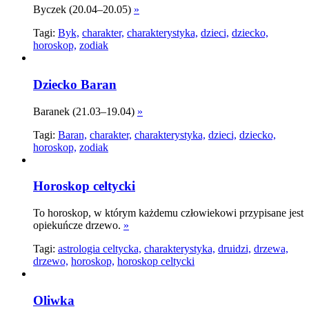
Byczek (20.04–20.05)
»
Tagi:
Byk,
charakter,
charakterystyka,
dzieci,
dziecko,
horoskop,
zodiak
Dziecko Baran
Baranek (21.03–19.04)
»
Tagi:
Baran,
charakter,
charakterystyka,
dzieci,
dziecko,
horoskop,
zodiak
Horoskop celtycki
To horoskop, w którym każdemu człowiekowi przypisane jest
opiekuńcze drzewo.
»
Tagi:
astrologia celtycka,
charakterystyka,
druidzi,
drzewa,
drzewo,
horoskop,
horoskop celtycki
Oliwka