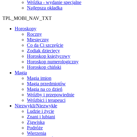
Wróżka - wydanie specjalne
Najlepsza okładka
TPL_MOBI_NAV_TXT
Horoskopy
Roczny
Miesięczny
Co da Ci szczęście
Zodiak dziecięcy
Horoskop księżycowy
Horoskop numerologiczny
Horoskop chiński
Magia
Magia imion
Magia przedmiotów
Magia na co dzień
Wróżby i przepowiednie
Wróżbici i terapeuci
Niezwykli/Niezwykłe
Ludzie i życie
Znani i lubiani
Zjawiska
Podróże
Wierzenia