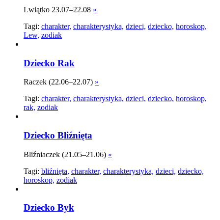
Lwiątko 23.07–22.08
»
Tagi:
charakter,
charakterystyka,
dzieci,
dziecko,
horoskop,
Lew,
zodiak
Dziecko Rak
Raczek (22.06–22.07)
»
Tagi:
charakter,
charakterystyka,
dzieci,
dziecko,
horoskop,
rak,
zodiak
Dziecko Bliźnięta
Bliźniaczek (21.05–21.06)
»
Tagi:
bliźnięta,
charakter,
charakterystyka,
dzieci,
dziecko,
horoskop,
zodiak
Dziecko Byk