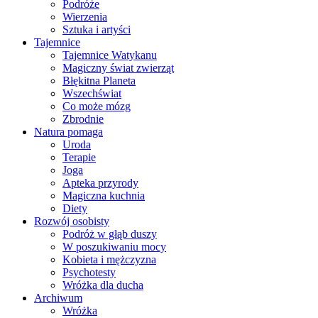
Podróże
Wierzenia
Sztuka i artyści
Tajemnice
Tajemnice Watykanu
Magiczny świat zwierząt
Błękitna Planeta
Wszechświat
Co może mózg
Zbrodnie
Natura pomaga
Uroda
Terapie
Joga
Apteka przyrody
Magiczna kuchnia
Diety
Rozwój osobisty
Podróż w głąb duszy
W poszukiwaniu mocy
Kobieta i mężczyzna
Psychotesty
Wróżka dla ducha
Archiwum
Wróżka