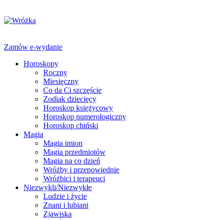
Zamów e-wydanie
Horoskopy
Roczny
Miesięczny
Co da Ci szczęście
Zodiak dziecięcy
Horoskop księżycowy
Horoskop numerologiczny
Horoskop chiński
Magia
Magia imion
Magia przedmiotów
Magia na co dzień
Wróżby i przepowiednie
Wróżbici i terapeuci
Niezwykli/Niezwykłe
Ludzie i życie
Znani i lubiani
Zjawiska