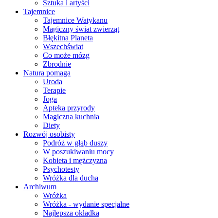
Sztuka i artyści
Tajemnice
Tajemnice Watykanu
Magiczny świat zwierząt
Błękitna Planeta
Wszechświat
Co może mózg
Zbrodnie
Natura pomaga
Uroda
Terapie
Joga
Apteka przyrody
Magiczna kuchnia
Diety
Rozwój osobisty
Podróż w głąb duszy
W poszukiwaniu mocy
Kobieta i mężczyzna
Psychotesty
Wróżka dla ducha
Archiwum
Wróżka
Wróżka - wydanie specjalne
Najlepsza okładka