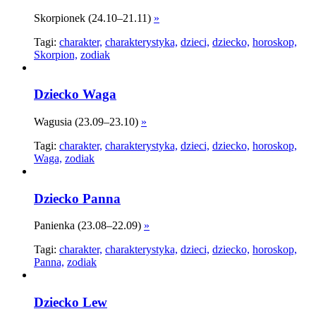
Skorpionek (24.10–21.11)
»
Tagi:
charakter,
charakterystyka,
dzieci,
dziecko,
horoskop,
Skorpion,
zodiak
Dziecko Waga
Wagusia (23.09–23.10)
»
Tagi:
charakter,
charakterystyka,
dzieci,
dziecko,
horoskop,
Waga,
zodiak
Dziecko Panna
Panienka (23.08–22.09)
»
Tagi:
charakter,
charakterystyka,
dzieci,
dziecko,
horoskop,
Panna,
zodiak
Dziecko Lew