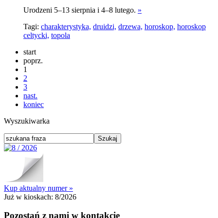
Urodzeni 5–13 sierpnia i 4–8 lutego.
»
Tagi:
charakterystyka,
druidzi,
drzewa,
horoskop,
horoskop
celtycki,
topola
start
poprz.
1
2
3
nast.
koniec
Wyszukiwarka
Kup aktualny numer »
Już w kioskach:
8/2026
Pozostań z nami w kontakcie