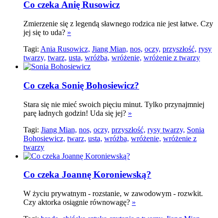
Co czeka Anię Rusowicz
Zmierzenie się z legendą sławnego rodzica nie jest łatwe. Czy
jej się to uda?
»
Tagi:
Ania Rusowicz,
Jiang Mian,
nos,
oczy,
przyszłość,
rysy
twarzy,
twarz,
usta,
wróżba,
wróżenie,
wróżenie z twarzy
Co czeka Sonię Bohosiewicz?
Stara się nie mieć swoich pięciu minut. Tylko przynajmniej
parę ładnych godzin! Uda się jej?
»
Tagi:
Jiang Mian,
nos,
oczy,
przyszłość,
rysy twarzy,
Sonia
Bohosiewicz,
twarz,
usta,
wróżba,
wróżenie,
wróżenie z
twarzy
Co czeka Joannę Koroniewską?
W życiu prywatnym - rozstanie, w zawodowym - rozwkit.
Czy aktorka osiągnie równowagę?
»