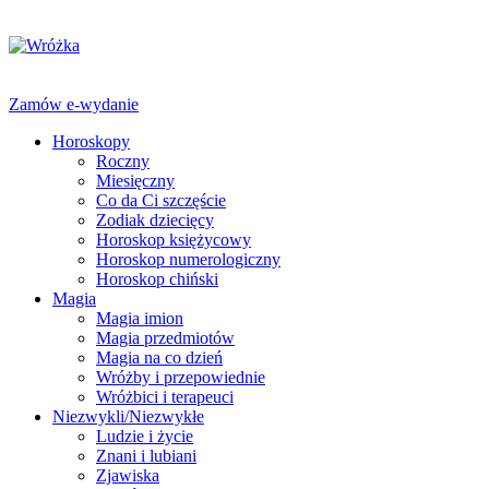
Zamów e-wydanie
Horoskopy
Roczny
Miesięczny
Co da Ci szczęście
Zodiak dziecięcy
Horoskop księżycowy
Horoskop numerologiczny
Horoskop chiński
Magia
Magia imion
Magia przedmiotów
Magia na co dzień
Wróżby i przepowiednie
Wróżbici i terapeuci
Niezwykli/Niezwykłe
Ludzie i życie
Znani i lubiani
Zjawiska