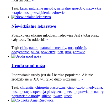
nich diabeł...
»
Tagi:
katar,
naturalne metody,
naturalne sposoby,
niezwykłe
terapie,
nos,
przeziębienie,
zdrowie
Niewidzialne lekarstwo
Poszukujesz eliksiru młodości i zdrowia? Jest z tobą przez
cały czas. To oddech!!
»
Tagi:
ciało,
natura,
naturalne metody,
nos,
oddech,
oddychanie,
płuca,
powietrze,
tlen,
usta,
zdrowie
Uroda spod noża
Poprawianie urody jest dziś bardzo popularne. Ale nie
zrodziło się w XX w., tylko dużo wcześniej...
»
Tagi:
chirurgia,
chirurgia plastyczna,
ciało,
czoło,
medycyna,
nos,
operacja,
operacja plastyczna,
piersi,
poprawianie natury,
poprawianie urody,
silikon,
twarz,
uroda