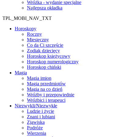
Wróżka - wydanie specjalne
Najlepsza okładka
TPL_MOBI_NAV_TXT
Horoskopy
Roczny
Miesięczny
Co da Ci szczęście
Zodiak dziecięcy
Horoskop księżycowy
Horoskop numerologiczny
Horoskop chiński
Magia
Magia imion
Magia przedmiotów
Magia na co dzień
Wróżby i przepowiednie
Wróżbici i terapeuci
Niezwykli/Niezwykłe
Ludzie i życie
Znani i lubiani
Zjawiska
Podróże
Wierzenia