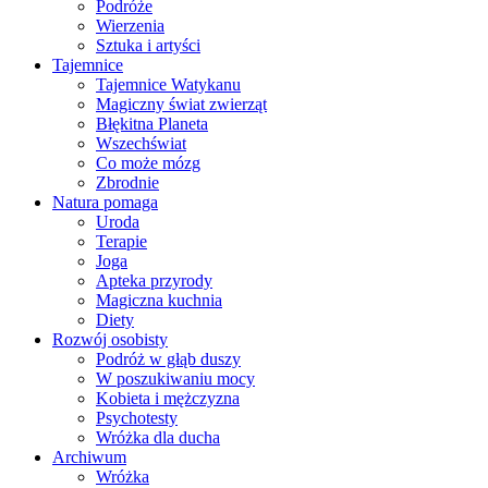
Podróże
Wierzenia
Sztuka i artyści
Tajemnice
Tajemnice Watykanu
Magiczny świat zwierząt
Błękitna Planeta
Wszechświat
Co może mózg
Zbrodnie
Natura pomaga
Uroda
Terapie
Joga
Apteka przyrody
Magiczna kuchnia
Diety
Rozwój osobisty
Podróż w głąb duszy
W poszukiwaniu mocy
Kobieta i mężczyzna
Psychotesty
Wróżka dla ducha
Archiwum
Wróżka