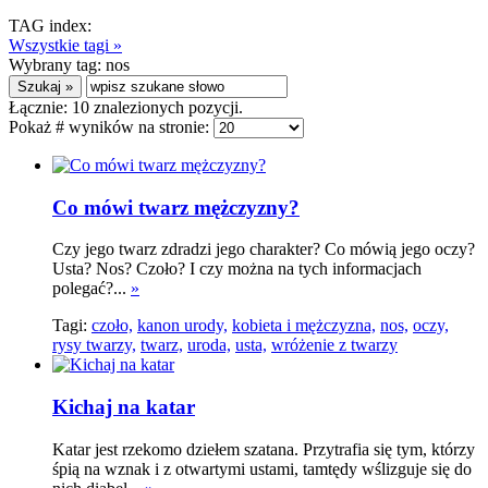
TAG index:
Wszystkie tagi »
Wybrany tag:
nos
Łącznie:
10
znalezionych pozycji.
Pokaż # wyników na stronie:
Co mówi twarz mężczyzny?
Czy jego twarz zdradzi jego charakter? Co mówią jego oczy?
Usta? Nos? Czoło? I czy można na tych informacjach
polegać?...
»
Tagi:
czoło,
kanon urody,
kobieta i mężczyzna,
nos,
oczy,
rysy twarzy,
twarz,
uroda,
usta,
wróżenie z twarzy
Kichaj na katar
Katar jest rzekomo dziełem szatana. Przytrafia się tym, którzy
śpią na wznak i z otwartymi ustami, tamtędy wślizguje się do