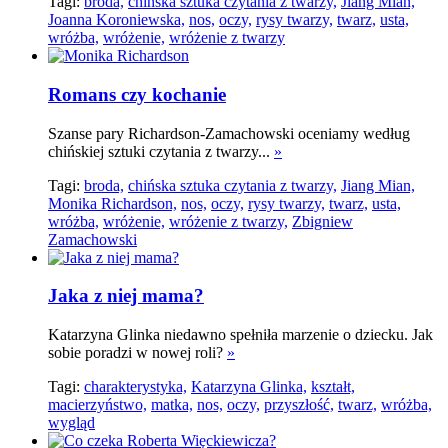
Tagi:
broda,
chińska sztuka czytania z twarzy,
Jiang Mian,
Joanna Koroniewska,
nos,
oczy,
rysy twarzy,
twarz,
usta,
wróżba,
wróżenie,
wróżenie z twarzy
Romans czy kochanie
Szanse pary Richardson-Zamachowski oceniamy według
chińskiej sztuki czytania z twarzy...
»
Tagi:
broda,
chińska sztuka czytania z twarzy,
Jiang Mian,
Monika Richardson,
nos,
oczy,
rysy twarzy,
twarz,
usta,
wróżba,
wróżenie,
wróżenie z twarzy,
Zbigniew
Zamachowski
Jaka z niej mama?
Katarzyna Glinka niedawno spełniła marzenie o dziecku. Jak
sobie poradzi w nowej roli?
»
Tagi:
charakterystyka,
Katarzyna Glinka,
kształt,
macierzyństwo,
matka,
nos,
oczy,
przyszłość,
twarz,
wróżba,
wygląd