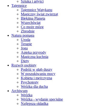
Sztuka i artyści
Tajemnice
Tajemnice Watykanu
Magiczny świat zwierząt
Błękitna Planeta
Wszechświat
Co może mózg
Zbrodnie
Natura pomaga
Uroda
Terapie
Joga
Apteka przyrody
Magiczna kuchnia
Diety
Rozwój osobisty
Podróż w głąb duszy
W poszukiwaniu mocy
Kobieta i mężczyzna
Psychotesty
Wróżka dla ducha
Archiwum
Wróżka
Wróżka - wydanie specjalne
Najlepsza okładka