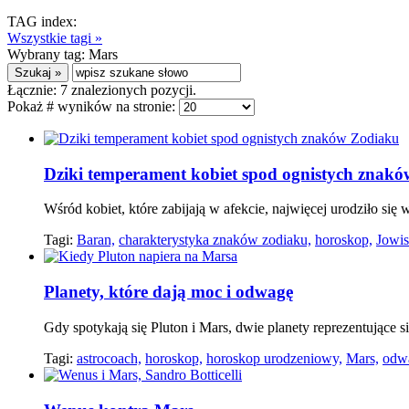
TAG index:
Wszystkie tagi »
Wybrany tag:
Mars
Łącznie:
7
znalezionych pozycji.
Pokaż # wyników na stronie:
Dziki temperament kobiet spod ognistych znak
Wśród kobiet, które zabijają w afekcie, najwięcej urodziło się
Tagi:
Baran,
charakterystyka znaków zodiaku,
horoskop,
Jowis
Planety, które dają moc i odwagę
Gdy spotykają się Pluton i Mars, dwie planety reprezentujące sil
Tagi:
astrocoach,
horoskop,
horoskop urodzeniowy,
Mars,
odw