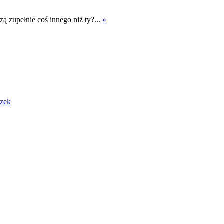
zą zupełnie coś innego niż ty?...
»
zek