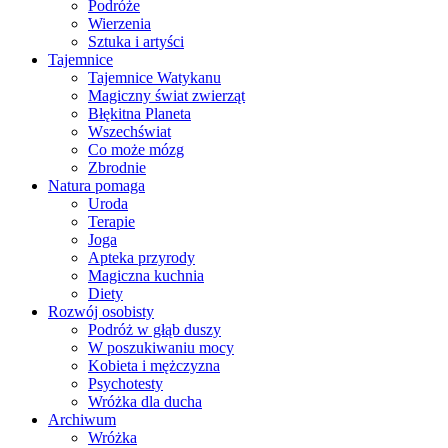
Podróże
Wierzenia
Sztuka i artyści
Tajemnice
Tajemnice Watykanu
Magiczny świat zwierząt
Błękitna Planeta
Wszechświat
Co może mózg
Zbrodnie
Natura pomaga
Uroda
Terapie
Joga
Apteka przyrody
Magiczna kuchnia
Diety
Rozwój osobisty
Podróż w głąb duszy
W poszukiwaniu mocy
Kobieta i mężczyzna
Psychotesty
Wróżka dla ducha
Archiwum
Wróżka