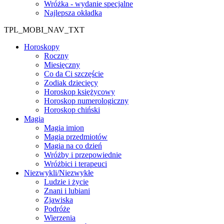
Wróżka - wydanie specjalne
Najlepsza okładka
TPL_MOBI_NAV_TXT
Horoskopy
Roczny
Miesięczny
Co da Ci szczęście
Zodiak dziecięcy
Horoskop księżycowy
Horoskop numerologiczny
Horoskop chiński
Magia
Magia imion
Magia przedmiotów
Magia na co dzień
Wróżby i przepowiednie
Wróżbici i terapeuci
Niezwykli/Niezwykłe
Ludzie i życie
Znani i lubiani
Zjawiska
Podróże
Wierzenia