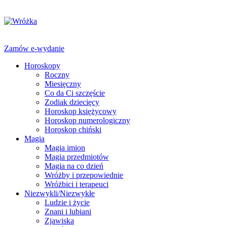
Zamów e-wydanie
Horoskopy
Roczny
Miesięczny
Co da Ci szczęście
Zodiak dziecięcy
Horoskop księżycowy
Horoskop numerologiczny
Horoskop chiński
Magia
Magia imion
Magia przedmiotów
Magia na co dzień
Wróżby i przepowiednie
Wróżbici i terapeuci
Niezwykli/Niezwykłe
Ludzie i życie
Znani i lubiani
Zjawiska