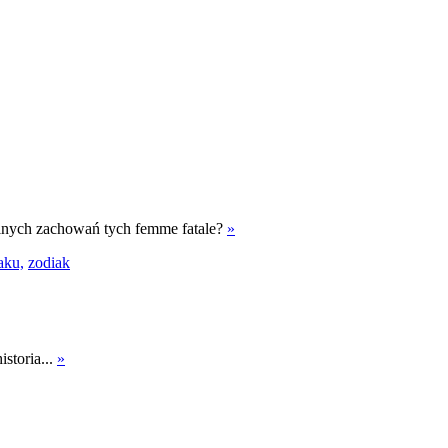
emalnych zachowań tych femme fatale?
»
aku,
zodiak
istoria...
»