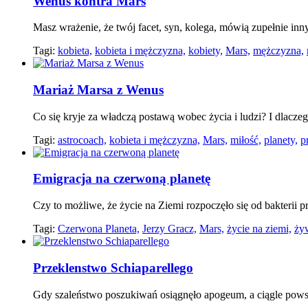
Wenus kontra Mars
Masz wrażenie, że twój facet, syn, kolega, mówią zupełnie inny
Tagi:
kobieta,
kobieta i mężczyzna,
kobiety,
Mars,
mężczyzna,
Mariaż Marsa z Wenus
Co się kryje za władczą postawą wobec życia i ludzi? I dlacz
Tagi:
astrocoach,
kobieta i mężczyzna,
Mars,
miłość,
planety,
p
Emigracja na czerwoną planetę
Czy to możliwe, że życie na Ziemi rozpoczęło się od bakterii 
Tagi:
Czerwona Planeta,
Jerzy Gracz,
Mars,
życie na ziemi,
ży
Przeklenstwo Schiaparellego
Gdy szaleństwo poszukiwań osiągnęło apogeum, a ciągle pows