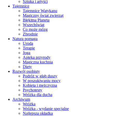
Sztuka i artyści
Tajemnice
Tajemnice Watykanu
Magiczny świat zwierząt
Błękitna Planeta
Wszechświat
Co może mózg
Zbrodnie
Natura pomaga
Uroda
Terapie
Joga
Apteka przyrody
Magiczna kuchnia
Diety
Rozwój osobisty
Podróż w głąb duszy
W poszukiwaniu mocy
Kobieta i mężczyzna
Psychotesty
Wróżka dla ducha
Archiwum
Wróżka
Wróżka - wydanie specjalne
Najlepsza okładka