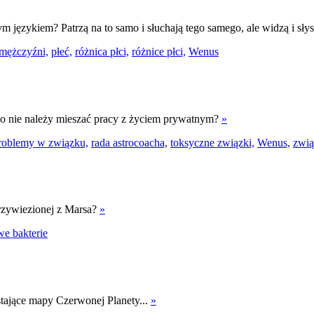
m językiem? Patrzą na to samo i słuchają tego samego, ale widzą i słys
mężczyźni,
płeć,
różnica płci,
różnice płci,
Wenus
ego nie należy mieszać pracy z życiem prywatnym?
»
roblemy w związku,
rada astrocoacha,
toksyczne związki,
Wenus,
zwią
przywiezionej z Marsa?
»
we bakterie
tające mapy Czerwonej Planety...
»