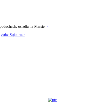
oduchach, osiadła na Marsie.
»
,
żółw Sojourner