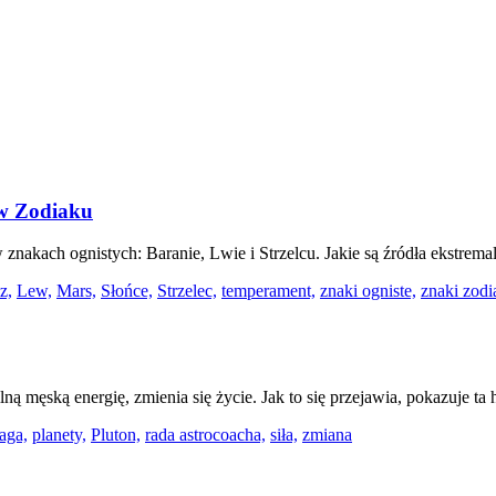
ów Zodiaku
 w znakach ognistych: Baranie, Lwie i Strzelcu. Jakie są źródła ekstr
z,
Lew,
Mars,
Słońce,
Strzelec,
temperament,
znaki ogniste,
znaki zodi
ną męską energię, zmienia się życie. Jak to się przejawia, pokazuje ta h
aga,
planety,
Pluton,
rada astrocoacha,
siła,
zmiana