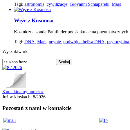
Tagi:
astronomia,
cywilizacje,
Giovanni Schiaparelli,
Mars
Węże z Kosmosu
Kosmiczna sonda Pathfinder podskakując na pneumatycznych p
Tagi:
DNA,
Mars,
peyote,
podwójna helisa DNA,
psylocybina
Wyszukiwarka
Kup aktualny numer »
Już w kioskach:
8/2026
Pozostań z nami w kontakcie