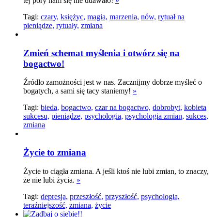
tej pory nam się nie udawało!
»
Tagi:
czary,
księżyc,
magia,
marzenia,
nów,
rytuał na
pieniądze,
rytuały,
zmiana
Zmień schemat myślenia i otwórz się na
bogactwo!
Źródło zamożności jest w nas. Zacznijmy dobrze myśleć o
bogatych, a sami się tacy staniemy!
»
Tagi:
bieda,
bogactwo,
czar na bogactwo,
dobrobyt,
kobieta
sukcesu,
pieniądze,
psychologia,
psychologia zmian,
sukces,
zmiana
Życie to zmiana
Życie to ciągła zmiana. A jeśli ktoś nie lubi zmian, to znaczy,
że nie lubi życia.
»
Tagi:
depresja,
przeszłość,
przyszłość,
psychologia,
teraźniejszość,
zmiana,
życie