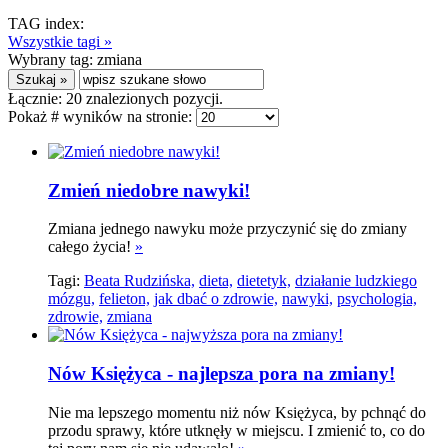
TAG index:
Wszystkie tagi »
Wybrany tag:
zmiana
Łącznie:
20
znalezionych pozycji.
Pokaż # wyników na stronie:
Zmień niedobre nawyki!
Zmiana jednego nawyku może przyczynić się do zmiany
całego życia!
»
Tagi:
Beata Rudzińska,
dieta,
dietetyk,
działanie ludzkiego
mózgu,
felieton,
jak dbać o zdrowie,
nawyki,
psychologia,
zdrowie,
zmiana
Nów Księżyca - najlepsza pora na zmiany!
Nie ma lepszego momentu niż nów Księżyca, by pchnąć do
przodu sprawy, które utknęły w miejscu. I zmienić to, co do