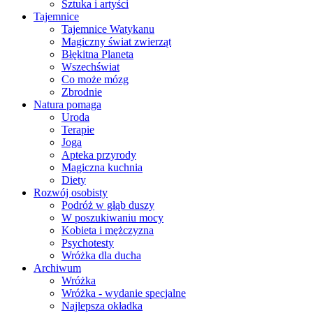
Sztuka i artyści
Tajemnice
Tajemnice Watykanu
Magiczny świat zwierząt
Błękitna Planeta
Wszechświat
Co może mózg
Zbrodnie
Natura pomaga
Uroda
Terapie
Joga
Apteka przyrody
Magiczna kuchnia
Diety
Rozwój osobisty
Podróż w głąb duszy
W poszukiwaniu mocy
Kobieta i mężczyzna
Psychotesty
Wróżka dla ducha
Archiwum
Wróżka
Wróżka - wydanie specjalne
Najlepsza okładka