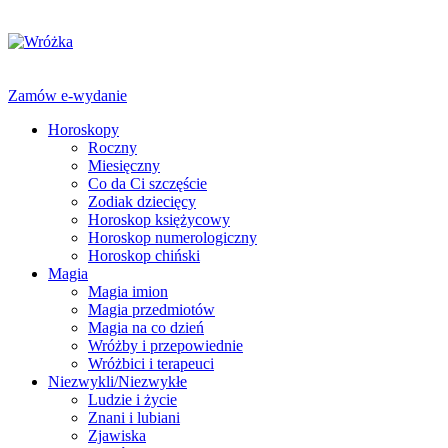
Zamów e-wydanie
Horoskopy
Roczny
Miesięczny
Co da Ci szczęście
Zodiak dziecięcy
Horoskop księżycowy
Horoskop numerologiczny
Horoskop chiński
Magia
Magia imion
Magia przedmiotów
Magia na co dzień
Wróżby i przepowiednie
Wróżbici i terapeuci
Niezwykli/Niezwykłe
Ludzie i życie
Znani i lubiani
Zjawiska