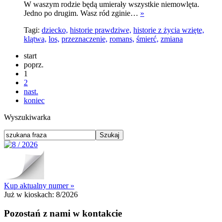
W waszym rodzie będą umierały wszystkie niemowlęta.
Jedno po drugim. Wasz ród zginie…
»
Tagi:
dziecko,
historie prawdziwe,
historie z życia wzięte,
klątwa,
los,
przeznaczenie,
romans,
śmierć,
zmiana
start
poprz.
1
2
nast.
koniec
Wyszukiwarka
Kup aktualny numer »
Już w kioskach:
8/2026
Pozostań z nami w kontakcie