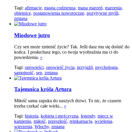
Tagi:
afirmacje,
magia codzienna,
mapa marzeń,
marzenia,
obietnice,
postanowienia noworoczne,
pozytywne myśli,
zmiana
Miodowe jutro
Czy sen może zmienić życie? Tak. Jeśli dasz mu się dośnić do
końca. I posłuchasz tego, co twoja wyobraźnia ma ci do
powiedzenia.
»
Tagi:
opowieści,
opowieść życia,
przyjaźń,
psychologia,
samotność,
sen,
zmiana
Tajemnica króla Artura
Miłość sama zapuka do naszych drzwi. To nic, że czasem
trzeba czekać całe wieki...
»
Tagi:
historia,
kobieta i mężczyzna,
legendy,
miecz w
kamieniu,
miłość,
przeszłość,
reinkarnacja,
wcielenia,
wierzenia,
Włochy,
zmiana