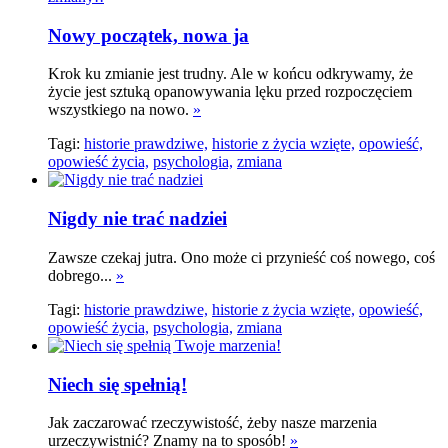
Nowy początek, nowa ja
Krok ku zmianie jest trudny. Ale w końcu odkrywamy, że
życie jest sztuką opanowywania lęku przed rozpoczęciem
wszystkiego na nowo.
»
Tagi:
historie prawdziwe,
historie z życia wzięte,
opowieść,
opowieść życia,
psychologia,
zmiana
Nigdy nie trać nadziei
Zawsze czekaj jutra. Ono może ci przynieść coś nowego, coś
dobrego...
»
Tagi:
historie prawdziwe,
historie z życia wzięte,
opowieść,
opowieść życia,
psychologia,
zmiana
Niech się spełnią!
Jak zaczarować rzeczywistość, żeby nasze marzenia
urzeczywistnić? Znamy na to sposób!
»