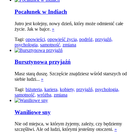
Pocałunek w Indiach
Jutro jest kolejny, nowy dzień, który może odmienić całe
życie. Jak w bajce.
»
Tagi:
opowieści,
opowieść życia,
podróż,
przyjaźń,
psychologia,
samotność,
zmiana
Bursztynowa przyjaźń
Masz starą duszę. Szczęście znajdziesz wśród starszych od
siebie ludzi...
»
Tagi:
biżuteria,
kariera,
kobiety,
przyjaźń,
psychologia,
samotność,
wróżba,
zmiana
Waniliowe sny
Nie od miejsca, w którym żyjemy, zależy, czy będziemy
szczęśliwi. Ale od ludzi, którymi jesteśmy otoczeni.
»