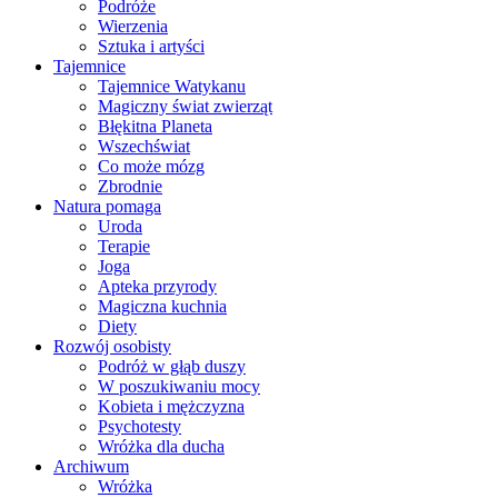
Podróże
Wierzenia
Sztuka i artyści
Tajemnice
Tajemnice Watykanu
Magiczny świat zwierząt
Błękitna Planeta
Wszechświat
Co może mózg
Zbrodnie
Natura pomaga
Uroda
Terapie
Joga
Apteka przyrody
Magiczna kuchnia
Diety
Rozwój osobisty
Podróż w głąb duszy
W poszukiwaniu mocy
Kobieta i mężczyzna
Psychotesty
Wróżka dla ducha
Archiwum
Wróżka