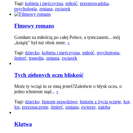
Tagi:
kobieta i mężczyzna,
miłość,
przeprowadzka,
psychologia,
zmiana,
związek
Flmowy romans
Goniłam za miłością po całej Polsce, a tymczasem... mój
„książę" był tuż obok mnie.
»
Tagi:
dziecko,
kobieta i mężczyzna,
miłość,
psychologia,
śmierć,
tragedia,
zmiana,
związek
Tych zielonych oczu bliskość
Może ty wciąż tu ze mną jesteś?Zaledwie o błysk oczu, o
jedno tchnienie stąd...
»
Tagi:
dziecko,
historie prawdziwe,
historie z życia wzięte,
kot,
los,
przeznaczenie,
śmierć,
zmiana,
zwierzę,
żałoba
Klątwa