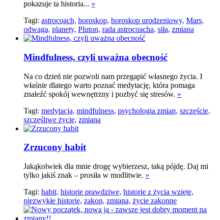
pokazuje ta historia...
»
Tagi:
astrocoach,
horoskop,
horoskop urodzeniowy,
Mars,
odwaga,
planety,
Pluton,
rada astrocoacha,
siła,
zmiana
Mindfulness, czyli uważna obecność
Na co dzień nie pozwoli nam przegapić własnego życia. I
właśnie dlatego warto poznać medytację, która pomaga
znaleźć spokój wewnętrzny i pozbyć się stresów.
»
Tagi:
medytacja,
mindfulness,
psychologia zmian,
szczęście,
szczęśliwe życie,
zmiana
Zrzucony habit
Jakąkolwiek dla mnie drogę wybierzesz, taką pójdę. Daj mi
tylko jakiś znak – prosiła w modlitwie.
»
Tagi:
habit,
historie prawdziwe,
historie z życia wzięte,
niezwykłe historie,
zakon,
zmiana,
życie zakonne