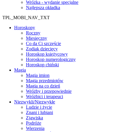
Wróżka - wydanie specjalne
Najlepsza okładka
TPL_MOBI_NAV_TXT
Horoskopy
Roczny
Miesięczny
Co da Ci szczęście
Zodiak dziecięcy
Horoskop księżycowy
Horoskop numerologiczny
Horoskop chiński
Magia
Magia imion
Magia przedmiotów
Magia na co dzień
Wróżby i przepowiednie
Wróżbici i terapeuci
Niezwykli/Niezwykłe
Ludzie i życie
Znani i lubiani
Zjawiska
Podróże
Wierzenia