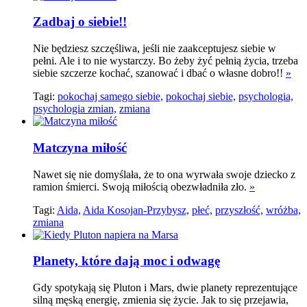
Zadbaj o siebie!!
Nie będziesz szczęśliwa, jeśli nie zaakceptujesz siebie w
pełni. Ale i to nie wystarczy. Bo żeby żyć pełnią życia, trzeba
siebie szczerze kochać, szanować i dbać o własne dobro!!
»
Tagi:
pokochaj samego siebie,
pokochaj siebie,
psychologia,
psychologia zmian,
zmiana
Matczyna miłość
Nawet się nie domyślała, że to ona wyrwała swoje dziecko z
ramion śmierci. Swoją miłością obezwładniła zło.
»
Tagi:
Aida,
Aida Kosojan-Przybysz,
płeć,
przyszłość,
wróżba,
zmiana
Planety, które dają moc i odwagę
Gdy spotykają się Pluton i Mars, dwie planety reprezentujące
silną męską energię, zmienia się życie. Jak to się przejawia,