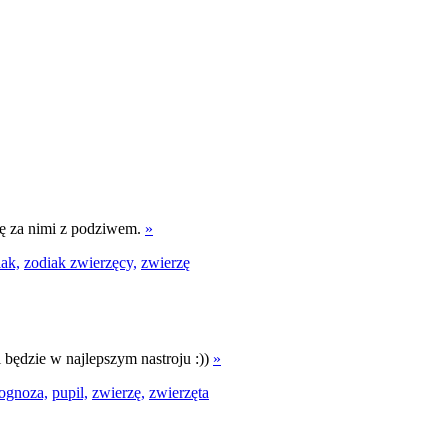
się za nimi z podziwem.
»
iak,
zodiak zwierzęcy,
zwierzę
będzie w najlepszym nastroju :))
»
ognoza,
pupil,
zwierzę,
zwierzęta