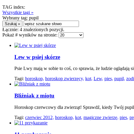
TAG index:
Wszystkie tagi »
Wybrany tag:
pupil
Łącznie:
4
znalezionych pozycji.
Pokaż # wyników na stronie:
Lew w psiej skórze
Psie Lwy mają w sobie to coś, co sprawia, że ludzie oglądają 
Tagi:
horoskop,
horoskop zwierzęcy,
kot,
Lew,
pies,
pupil,
zod
Bliźniak z miotu
Horoskop czerwcowy dla zwierząt! Sprawdź, kiedy Twój pupil 
Tagi:
czerwiec 2012,
horoskop,
kot,
magiczne zwierzę,
pies,
pr