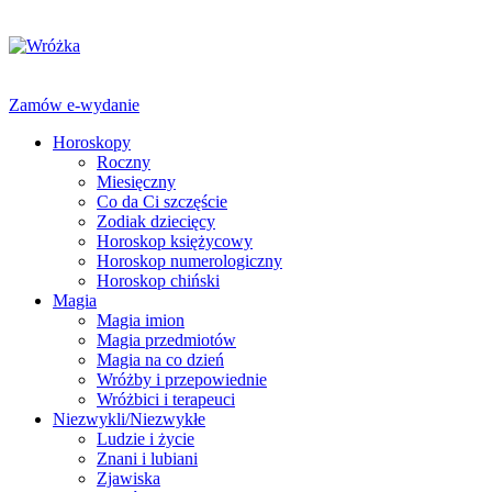
Zamów e-wydanie
Horoskopy
Roczny
Miesięczny
Co da Ci szczęście
Zodiak dziecięcy
Horoskop księżycowy
Horoskop numerologiczny
Horoskop chiński
Magia
Magia imion
Magia przedmiotów
Magia na co dzień
Wróżby i przepowiednie
Wróżbici i terapeuci
Niezwykli/Niezwykłe
Ludzie i życie
Znani i lubiani
Zjawiska