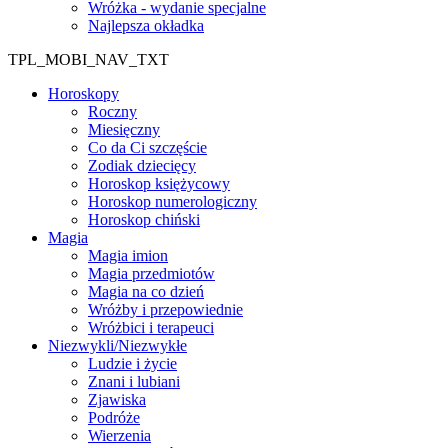
Wróżka - wydanie specjalne
Najlepsza okładka
TPL_MOBI_NAV_TXT
Horoskopy
Roczny
Miesięczny
Co da Ci szczęście
Zodiak dziecięcy
Horoskop księżycowy
Horoskop numerologiczny
Horoskop chiński
Magia
Magia imion
Magia przedmiotów
Magia na co dzień
Wróżby i przepowiednie
Wróżbici i terapeuci
Niezwykli/Niezwykłe
Ludzie i życie
Znani i lubiani
Zjawiska
Podróże
Wierzenia