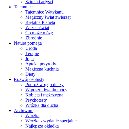
Sztuka i artyści
Tajemnice
Tajemnice Watykanu
Magiczny świat zwierząt
Błękitna Planeta
Wszechświat
Co może mózg
Zbrodnie
Natura pomaga
Uroda
Terapie
Joga
Apteka przyrody
Magiczna kuchnia
Diety
Rozwój osobisty
Podróż w głąb duszy
W poszukiwaniu mocy
Kobieta i mężczyzna
Psychotesty
Wróżka dla ducha
Archiwum
Wróżka
Wróżka - wydanie specjalne
Najlepsza okładka