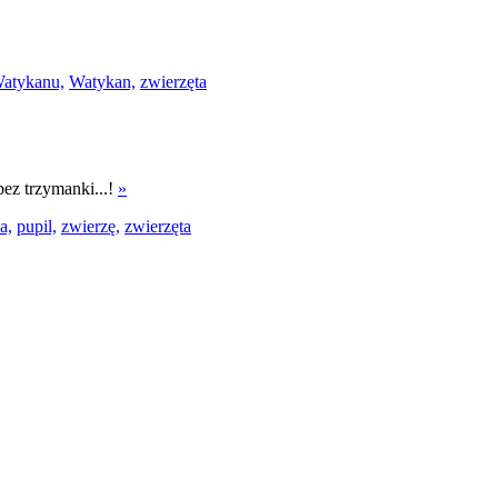
Watykanu,
Watykan,
zwierzęta
bez trzymanki...!
»
a,
pupil,
zwierzę,
zwierzęta