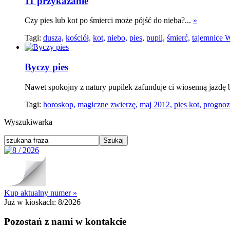
11 przykazanie
Czy pies lub kot po śmierci może pójść do nieba?...
»
Tagi:
dusza,
kościół,
kot,
niebo,
pies,
pupil,
śmierć,
tajemnice 
Byczy pies
Nawet spokojny z natury pupilek zafunduje ci wiosenną jazdę 
Tagi:
horoskop,
magiczne zwierzę,
maj 2012,
pies kot,
prognoz
Wyszukiwarka
Kup aktualny numer »
Już w kioskach:
8/2026
Pozostań z nami w kontakcie