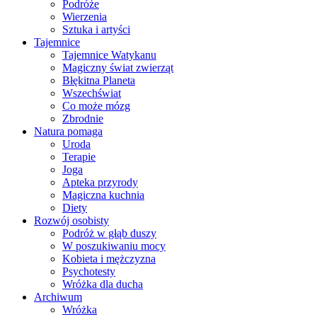
Podróże
Wierzenia
Sztuka i artyści
Tajemnice
Tajemnice Watykanu
Magiczny świat zwierząt
Błękitna Planeta
Wszechświat
Co może mózg
Zbrodnie
Natura pomaga
Uroda
Terapie
Joga
Apteka przyrody
Magiczna kuchnia
Diety
Rozwój osobisty
Podróż w głąb duszy
W poszukiwaniu mocy
Kobieta i mężczyzna
Psychotesty
Wróżka dla ducha
Archiwum
Wróżka