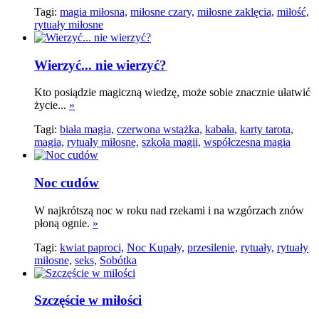
Tagi:
magia miłosna,
miłosne czary,
miłosne zaklęcia,
miłość,
rytuały miłosne
Wierzyć... nie wierzyć?
Kto posiądzie magiczną wiedzę, może sobie znacznie ułatwić
życie...
»
Tagi:
biała magia,
czerwona wstążka,
kabała,
karty tarota,
magia,
rytuały miłosne,
szkoła magii,
współczesna magia
Noc cudów
W najkrótszą noc w roku nad rzekami i na wzgórzach znów
płoną ognie.
»
Tagi:
kwiat paproci,
Noc Kupały,
przesilenie,
rytuały,
rytuały
miłosne,
seks,
Sobótka
Szczęście w miłości