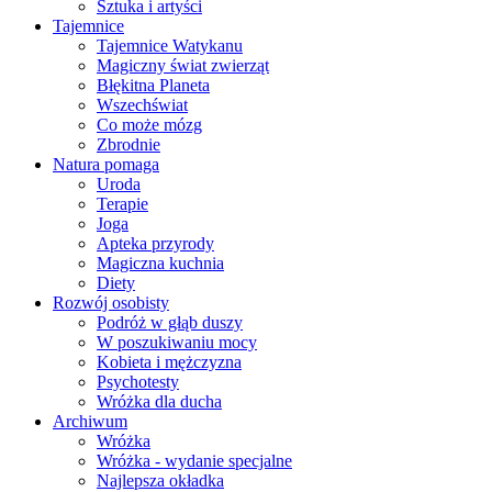
Sztuka i artyści
Tajemnice
Tajemnice Watykanu
Magiczny świat zwierząt
Błękitna Planeta
Wszechświat
Co może mózg
Zbrodnie
Natura pomaga
Uroda
Terapie
Joga
Apteka przyrody
Magiczna kuchnia
Diety
Rozwój osobisty
Podróż w głąb duszy
W poszukiwaniu mocy
Kobieta i mężczyzna
Psychotesty
Wróżka dla ducha
Archiwum
Wróżka
Wróżka - wydanie specjalne
Najlepsza okładka