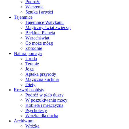
Podróże
Wierzenia
Sztuka i artyści
Tajemnice
Tajemnice Watykanu
Magiczny świat zwierząt
Błękitna Planeta
Wszechświat
Co może mózg
Zbrodnie
Natura pomaga
Uroda
Terapie
Joga
Apteka przyrody
Magiczna kuchnia
Diety
Rozwój osobisty
Podróż w głąb duszy
W poszukiwaniu mocy
Kobieta i mężczyzna
Psychotesty
Wróżka dla ducha
Archiwum
Wróżka