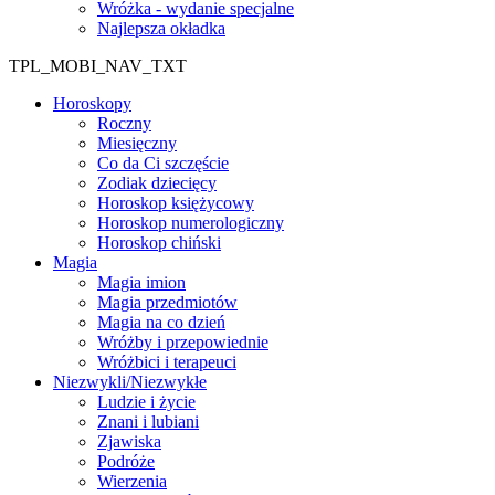
Wróżka - wydanie specjalne
Najlepsza okładka
TPL_MOBI_NAV_TXT
Horoskopy
Roczny
Miesięczny
Co da Ci szczęście
Zodiak dziecięcy
Horoskop księżycowy
Horoskop numerologiczny
Horoskop chiński
Magia
Magia imion
Magia przedmiotów
Magia na co dzień
Wróżby i przepowiednie
Wróżbici i terapeuci
Niezwykli/Niezwykłe
Ludzie i życie
Znani i lubiani
Zjawiska
Podróże
Wierzenia