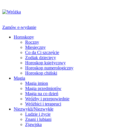
Zamów e-wydanie
Horoskopy
Roczny
Miesięczny
Co da Ci szczęście
Zodiak dziecięcy
Horoskop księżycowy
Horoskop numerologiczny
Horoskop chiński
Magia
Magia imion
Magia przedmiotów
Magia na co dzień
Wróżby i przepowiednie
Wróżbici i terapeuci
Niezwykli/Niezwykłe
Ludzie i życie
Znani i lubiani
Zjawiska