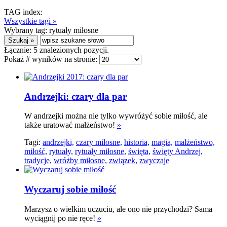
TAG index:
Wszystkie tagi »
Wybrany tag:
rytuały miłosne
Łącznie:
5
znalezionych pozycji.
Pokaż # wyników na stronie:
Andrzejki: czary dla par
W andrzejki można nie tylko wywróżyć sobie miłość, ale
także uratować małżeństwo!
»
Tagi:
andrzejki,
czary miłosne,
historia,
magia,
małżeństwo,
miłość,
rytuały,
rytuały miłosne,
święta,
święty Andrzej,
tradycje,
wróżby miłosne,
związek,
zwyczaje
Wyczaruj sobie miłość
Marzysz o wielkim uczuciu, ale ono nie przychodzi? Sama
wyciągnij po nie ręce!
»