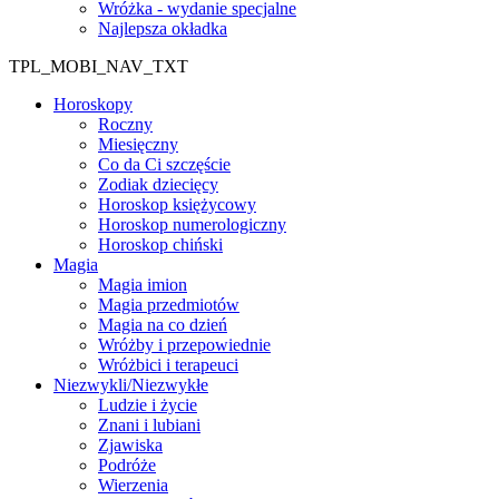
Wróżka - wydanie specjalne
Najlepsza okładka
TPL_MOBI_NAV_TXT
Horoskopy
Roczny
Miesięczny
Co da Ci szczęście
Zodiak dziecięcy
Horoskop księżycowy
Horoskop numerologiczny
Horoskop chiński
Magia
Magia imion
Magia przedmiotów
Magia na co dzień
Wróżby i przepowiednie
Wróżbici i terapeuci
Niezwykli/Niezwykłe
Ludzie i życie
Znani i lubiani
Zjawiska
Podróże
Wierzenia