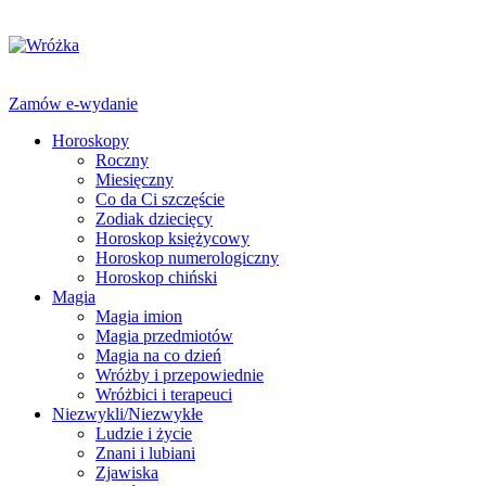
Zamów e-wydanie
Horoskopy
Roczny
Miesięczny
Co da Ci szczęście
Zodiak dziecięcy
Horoskop księżycowy
Horoskop numerologiczny
Horoskop chiński
Magia
Magia imion
Magia przedmiotów
Magia na co dzień
Wróżby i przepowiednie
Wróżbici i terapeuci
Niezwykli/Niezwykłe
Ludzie i życie
Znani i lubiani
Zjawiska