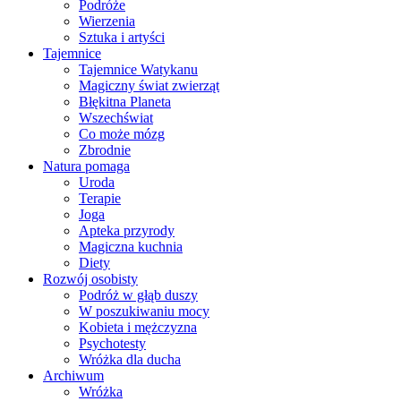
Podróże
Wierzenia
Sztuka i artyści
Tajemnice
Tajemnice Watykanu
Magiczny świat zwierząt
Błękitna Planeta
Wszechświat
Co może mózg
Zbrodnie
Natura pomaga
Uroda
Terapie
Joga
Apteka przyrody
Magiczna kuchnia
Diety
Rozwój osobisty
Podróż w głąb duszy
W poszukiwaniu mocy
Kobieta i mężczyzna
Psychotesty
Wróżka dla ducha
Archiwum
Wróżka