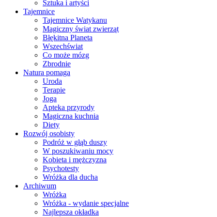
Sztuka i artyści
Tajemnice
Tajemnice Watykanu
Magiczny świat zwierząt
Błękitna Planeta
Wszechświat
Co może mózg
Zbrodnie
Natura pomaga
Uroda
Terapie
Joga
Apteka przyrody
Magiczna kuchnia
Diety
Rozwój osobisty
Podróż w głąb duszy
W poszukiwaniu mocy
Kobieta i mężczyzna
Psychotesty
Wróżka dla ducha
Archiwum
Wróżka
Wróżka - wydanie specjalne
Najlepsza okładka