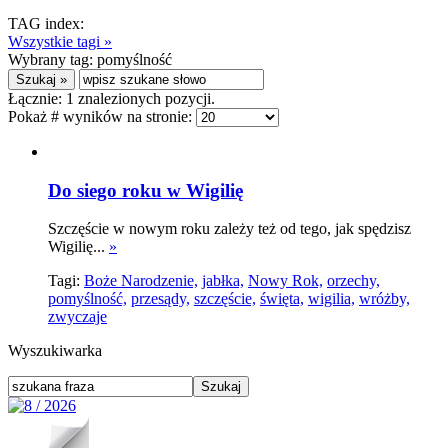
TAG index:
Wszystkie tagi »
Wybrany tag:
pomyślność
Łącznie:
1
znalezionych pozycji.
Pokaż # wyników na stronie:
Do siego roku w Wigilię
Szczęście w nowym roku zależy też od tego, jak spędzisz
Wigilię...
»
Tagi:
Boże Narodzenie,
jabłka,
Nowy Rok,
orzechy,
pomyślność,
przesądy,
szczęście,
święta,
wigilia,
wróżby,
zwyczaje
Wyszukiwarka