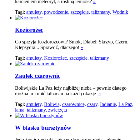
kamieniem meteoryt, a rośliną jemioła?
»
Tagi:
amulety,
powodzenie,
szczęście,
talizmany,
Wodnik
Koziorożec
Co sprzyja Koziorożcowi? Smok, Diabeł, Skrzyp, Czerń,
Klepsydra... Sprawdź, dlaczego!
»
Tagi:
amulety,
Koziorożec,
szczęście,
talizmany
Zaułek czarownic
Boliwijskie La Paz leży najbliżej nieba – pewnie dlatego
można tu kupić talizman na każdą okazję.
»
Tagi:
amulety,
Boliwia,
czarownice,
czary,
Indianie,
La Paz,
lama,
talizmany,
zwierzęta
W blasku bursztynów
Jego żywiczne soki - niczym łzy wzruszenia - płynęły