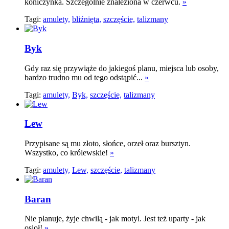
koniczynka. Szczególnie znaleziona w czerwcu.
»
Tagi:
amulety,
bliźnięta,
szczęście,
talizmany
Byk
Gdy raz się przywiąże do jakiegoś planu, miejsca lub osoby,
bardzo trudno mu od tego odstąpić...
»
Tagi:
amulety,
Byk,
szczęście,
talizmany
Lew
Przypisane są mu złoto, słońce, orzeł oraz bursztyn.
Wszystko, co królewskie!
»
Tagi:
amulety,
Lew,
szczęście,
talizmany
Baran
Nie planuje, żyje chwilą - jak motyl. Jest też uparty - jak
osioł!
»