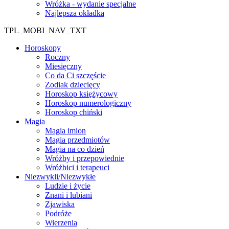
Wróżka - wydanie specjalne
Najlepsza okładka
TPL_MOBI_NAV_TXT
Horoskopy
Roczny
Miesięczny
Co da Ci szczęście
Zodiak dziecięcy
Horoskop księżycowy
Horoskop numerologiczny
Horoskop chiński
Magia
Magia imion
Magia przedmiotów
Magia na co dzień
Wróżby i przepowiednie
Wróżbici i terapeuci
Niezwykli/Niezwykłe
Ludzie i życie
Znani i lubiani
Zjawiska
Podróże
Wierzenia