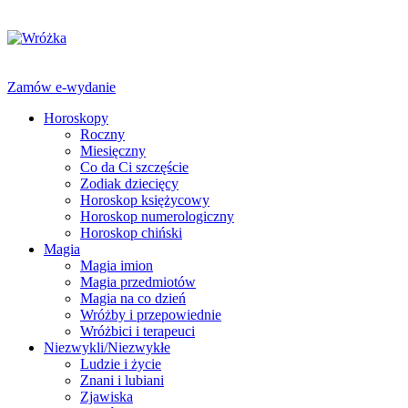
Zamów e-wydanie
Horoskopy
Roczny
Miesięczny
Co da Ci szczęście
Zodiak dziecięcy
Horoskop księżycowy
Horoskop numerologiczny
Horoskop chiński
Magia
Magia imion
Magia przedmiotów
Magia na co dzień
Wróżby i przepowiednie
Wróżbici i terapeuci
Niezwykli/Niezwykłe
Ludzie i życie
Znani i lubiani
Zjawiska