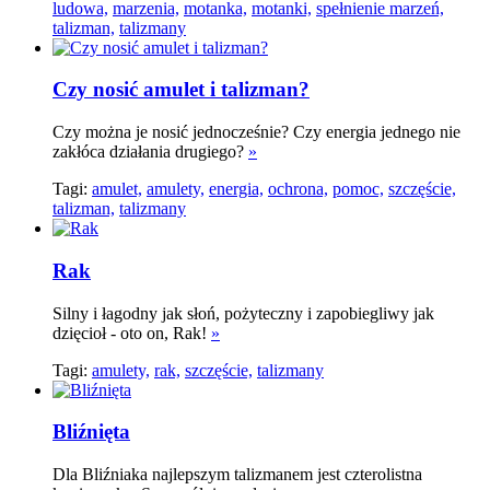
ludowa,
marzenia,
motanka,
motanki,
spełnienie marzeń,
talizman,
talizmany
Czy nosić amulet i talizman?
Czy można je nosić jednocześnie? Czy energia jednego nie
zakłóca działania drugiego?
»
Tagi:
amulet,
amulety,
energia,
ochrona,
pomoc,
szczęście,
talizman,
talizmany
Rak
Silny i łagodny jak słoń, pożyteczny i zapobiegliwy jak
dzięcioł - oto on, Rak!
»
Tagi:
amulety,
rak,
szczęście,
talizmany
Bliźnięta
Dla Bliźniaka najlepszym talizmanem jest czterolistna