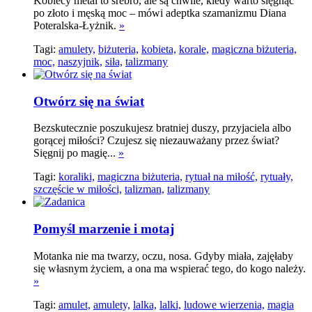
Kobiecy metal to srebro, ale są chwile, kiedy warto sięgnąć
po złoto i męską moc – mówi adeptka szamanizmu Diana
Poteralska-Łyżnik.
»
Tagi:
amulety,
biżuteria,
kobieta,
korale,
magiczna biżuteria,
moc,
naszyjnik,
siła,
talizmany
Otwórz się na świat
Bezskutecznie poszukujesz bratniej duszy, przyjaciela albo
gorącej miłości? Czujesz się niezauważany przez świat?
Sięgnij po magię...
»
Tagi:
koraliki,
magiczna biżuteria,
rytuał na miłość,
rytuały,
szczęście w miłości,
talizman,
talizmany
Pomyśl marzenie i motaj
Motanka nie ma twarzy, oczu, nosa. Gdyby miała, zajęłaby
się własnym życiem, a ona ma wspierać tego, do kogo należy.
»
Tagi:
amulet,
amulety,
lalka,
lalki,
ludowe wierzenia,
magia