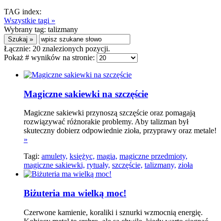
TAG index:
Wszystkie tagi »
Wybrany tag:
talizmany
Łącznie:
20
znalezionych pozycji.
Pokaż # wyników na stronie:
Magiczne sakiewki na szczęście
Magiczne sakiewki przynoszą szczęście oraz pomagają
rozwiązywać różnorakie problemy. Aby talizman był
skuteczny dobierz odpowiednie zioła, przyprawy oraz metale!
»
Tagi:
amulety,
księżyc,
magia,
magiczne przedmioty,
magiczne sakiewki,
rytuały,
szczęście,
talizmany,
zioła
Biżuteria ma wielką moc!
Czerwone kamienie, koraliki i sznurki wzmocnią energię.