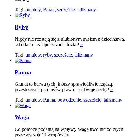
Tagi:
amulety,
Baran,
szczęście,
talizmany
Ryby
Nigdy nie rozstają się z ulubionym misiem z dzieciństwa,
szkoda im też opuszczać... łóżko!
»
Tagi:
amulety,
ryby,
szczęście,
talizmany
Panna
Granat to barwa tych, którzy sprawiedliwie rządzą,
przestrzegają przepisów prawa. To Twoje cechy!
»
Tagi:
amulety,
Panna,
powodzenie,
szczęście,
talizmany
Waga
Co pomoże podatną na wpływy Wagę uwolnić od złych
przyzwyczajeń i wrogów?
»