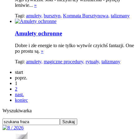
leniwie...
»
Tagi:
amulety,
bursztyn,
Komnata Bursztynowa,
talizmany
Amulety ochronne
Dobre i złe energie to nie tylko wytwór czyichś fantazji. One
po prostu są.
»
Tagi:
amulety,
magiczne procedury,
rytuały,
talizmany
start
poprz.
1
2
nast.
koniec
Wyszukiwarka