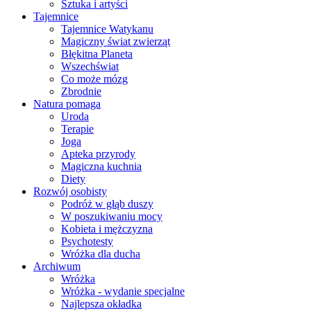
Sztuka i artyści
Tajemnice
Tajemnice Watykanu
Magiczny świat zwierząt
Błękitna Planeta
Wszechświat
Co może mózg
Zbrodnie
Natura pomaga
Uroda
Terapie
Joga
Apteka przyrody
Magiczna kuchnia
Diety
Rozwój osobisty
Podróż w głąb duszy
W poszukiwaniu mocy
Kobieta i mężczyzna
Psychotesty
Wróżka dla ducha
Archiwum
Wróżka
Wróżka - wydanie specjalne
Najlepsza okładka