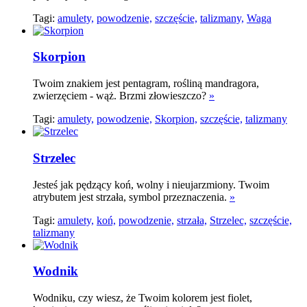
Tagi:
amulety,
powodzenie,
szczęście,
talizmany,
Waga
Skorpion
Twoim znakiem jest pentagram, rośliną mandragora,
zwierzęciem - wąż. Brzmi złowieszczo?
»
Tagi:
amulety,
powodzenie,
Skorpion,
szczęście,
talizmany
Strzelec
Jesteś jak pędzący koń, wolny i nieujarzmiony. Twoim
atrybutem jest strzała, symbol przeznaczenia.
»
Tagi:
amulety,
koń,
powodzenie,
strzała,
Strzelec,
szczęście,
talizmany
Wodnik
Wodniku, czy wiesz, że Twoim kolorem jest fiolet,