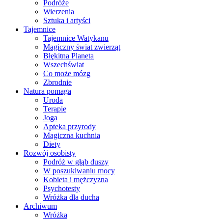
Podróże
Wierzenia
Sztuka i artyści
Tajemnice
Tajemnice Watykanu
Magiczny świat zwierząt
Błękitna Planeta
Wszechświat
Co może mózg
Zbrodnie
Natura pomaga
Uroda
Terapie
Joga
Apteka przyrody
Magiczna kuchnia
Diety
Rozwój osobisty
Podróż w głąb duszy
W poszukiwaniu mocy
Kobieta i mężczyzna
Psychotesty
Wróżka dla ducha
Archiwum
Wróżka